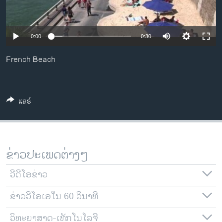
ວິທະຍາສາດ-ເທັກໂນໂລຈີ
ທຸລະກິດ
0:00
0:30
ພາສາອັງກິດ
French Beach
ວີດີໂອ
ສຽງ
ລາຍການກະຈາຍສຽງ
ແຊຣ໌
ຕິດຕາມພວກເຮົາ ທີ່
ລາຍງານ
ຂ່າວປະເພດຕ່າງໆ
ພາສາຕ່າງໆ
ວີດີໂອຂ່າວ
ຂ່າວວີໂອເອໃນ 60 ວິນາທີ
ວິທະຍາສາດ-ເທັກໂນໂລຈີ