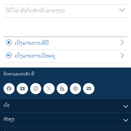
ວີດີໂອ ອັງກິດສຳລັບລາຍງານ
ເບິ່ງລາຍການທີວີ
ເບິ່ງລາຍການວິທະຍຸ
ຕິດຕາມພວກເຮົາ ທີ່
ເບິ່ງ
ຟັງສຽງ