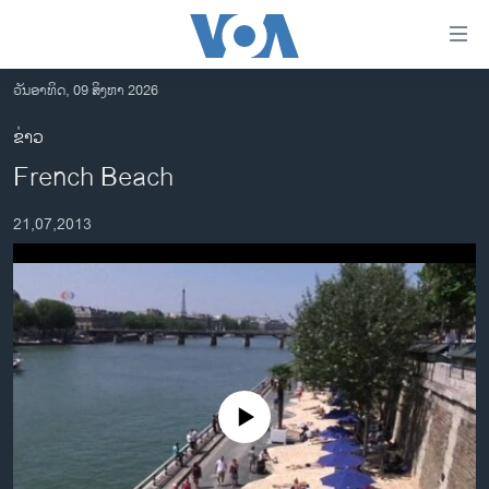
ລິ້ງ
ສຳຫລັບ
ເຂົ້າ
ວັນອາທິດ, 09 ສິງຫາ 2026
ຫາ
ໂຮມເພຈ
ຂ່າວ
ຂ້າມ
ລາວ
French Beach
ຂ້າມ
ອາເມຣິກາ
ຂ້າມ
21,07,2013
ໄປ
ການເລືອກຕັ້ງ ປະທານາທີບໍດີ ສະຫະລັດ 2024
ຫາ
ຂ່າວ​ຈີນ
ຊອກ
ຄົ້ນ
ໂລກ
ເອເຊຍ
ອິດສະຫຼະພາບດ້ານການຂ່າວ
No media source currently available
ຊີວິດຊາວລາວ
ຊຸມຊົນຊາວລາວ