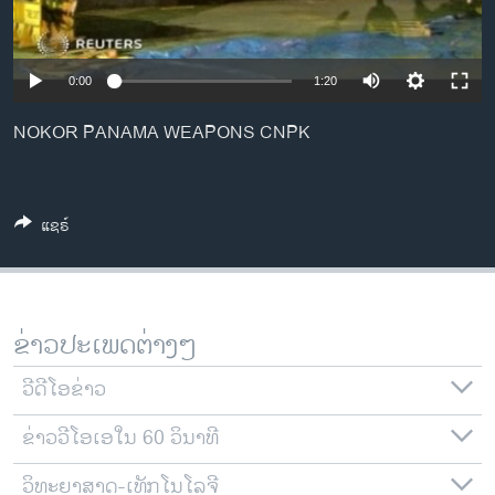
ວິທະຍາສາດ-ເທັກໂນໂລຈີ
ທຸລະກິດ
0:00
1:20
ພາສາອັງກິດ
NOKOR PANAMA WEAPONS CNPK
ວີດີໂອ
ສຽງ
ລາຍການກະຈາຍສຽງ
ແຊຣ໌
ຕິດຕາມພວກເຮົາ ທີ່
ລາຍງານ
ຂ່າວປະເພດຕ່າງໆ
ພາສາຕ່າງໆ
ວີດີໂອຂ່າວ
ຂ່າວວີໂອເອໃນ 60 ວິນາທີ
ວິທະຍາສາດ-ເທັກໂນໂລຈີ