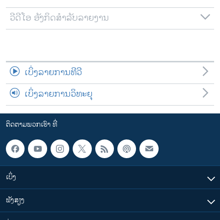
ວີດີໂອ ອັງກິດສຳລັບລາຍງານ
ເບິ່ງລາຍການທີວີ
ເບິ່ງລາຍການວິທະຍຸ
ຕິດຕາມພວກເຮົາ ທີ່
ເບິ່ງ
ຟັງສຽງ