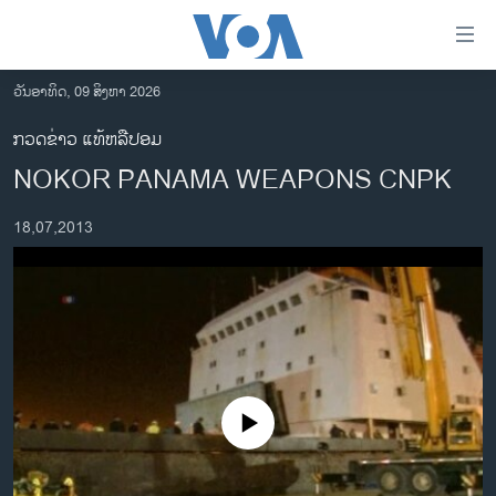
ລິ້ງ
ສຳຫລັບ
ເຂົ້າ
ວັນອາທິດ, 09 ສິງຫາ 2026
ຫາ
ໂຮມເພຈ
ກວດຂ່າວ ແທ້ຫລືປອມ
ຂ້າມ
ລາວ
NOKOR PANAMA WEAPONS CNPK
ຂ້າມ
ອາເມຣິກາ
ຂ້າມ
18,07,2013
ໄປ
ການເລືອກຕັ້ງ ປະທານາທີບໍດີ ສະຫະລັດ 2024
ຫາ
ຂ່າວ​ຈີນ
ຊອກ
ຄົ້ນ
ໂລກ
ເອເຊຍ
ອິດສະຫຼະພາບດ້ານການຂ່າວ
No media source currently available
ຊີວິດຊາວລາວ
ຊຸມຊົນຊາວລາວ