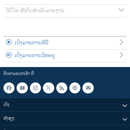
ວີດີໂອ ອັງກິດສຳລັບລາຍງານ
ເບິ່ງລາຍການທີວີ
ເບິ່ງລາຍການວິທະຍຸ
ຕິດຕາມພວກເຮົາ ທີ່
ເບິ່ງ
ຟັງສຽງ