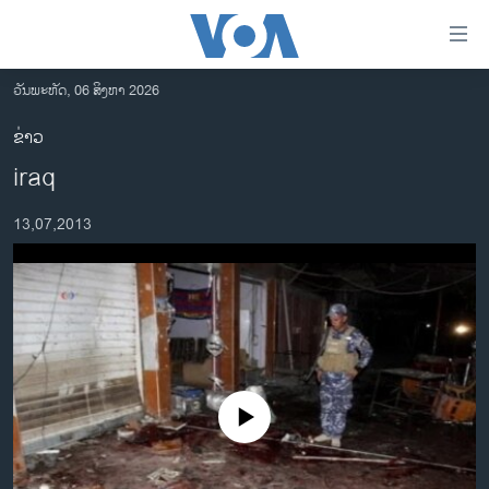
ລິ້ງ
ສຳຫລັບ
ເຂົ້າ
ວັນພະຫັດ, 06 ສິງຫາ 2026
ຫາ
ໂຮມເພຈ
ຂ່າວ
ຂ້າມ
ລາວ
iraq
ຂ້າມ
ອາເມຣິກາ
ຂ້າມ
13,07,2013
ໄປ
ການເລືອກຕັ້ງ ປະທານາທີບໍດີ ສະຫະລັດ 2024
ຫາ
ຂ່າວ​ຈີນ
ຊອກ
ຄົ້ນ
ໂລກ
ເອເຊຍ
ອິດສະຫຼະພາບດ້ານການຂ່າວ
No media source currently available
ຊີວິດຊາວລາວ
ຊຸມຊົນຊາວລາວ