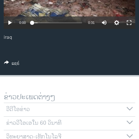
ວິທະຍາສາດ-ເທັກໂນໂລຈີ
ທຸລະກິດ
0:00
0:31
ພາສາອັງກິດ
iraq
ວີດີໂອ
ສຽງ
ລາຍການກະຈາຍສຽງ
ແຊຣ໌
ຕິດຕາມພວກເຮົາ ທີ່
ລາຍງານ
ຂ່າວປະເພດຕ່າງໆ
ພາສາຕ່າງໆ
ວີດີໂອຂ່າວ
ຂ່າວວີໂອເອໃນ 60 ວິນາທີ
ວິທະຍາສາດ-ເທັກໂນໂລຈີ