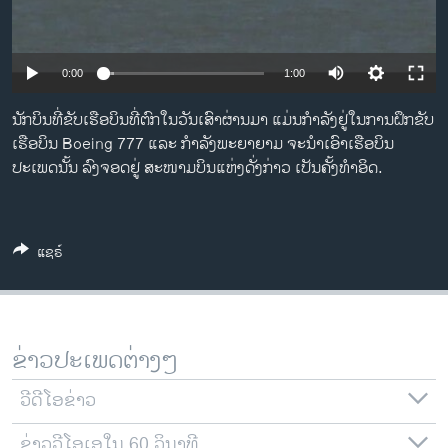
ວິທະຍາສາດ-ເທັກໂນໂລຈີ
ທຸລະກິດ
0:00
1:00
ພາສາອັງກິດ
ນັກບິນທີ່ຂັບເຮືອບິນທີ່ຕົກໃນວັນເສົາຜ່ານມາ ແມ່ນກໍາລັງຢູ່ໃນການຝຶກຂັບ
ວີດີໂອ
ເຮືອບິນ Boeing 777 ແລະ ກໍາລັງພະຍາຍາມ ຈະນໍາເອົາເຮືອບິນ
ສຽງ
ປະເພດນັ້ນ ລົງຈອດຢູ່ ສະໜາມບິນແຫ່ງດັ່ງກ່າວ ເປັນຄັ້ງທໍາອິດ.
ລາຍການກະຈາຍສຽງ
ຕິດຕາມພວກເຮົາ ທີ່
ລາຍງານ
ແຊຣ໌
ພາສາຕ່າງໆ
ຂ່າວປະເພດຕ່າງໆ
ວີດີໂອຂ່າວ
ຂ່າວວີໂອເອໃນ 60 ວິນາທີ