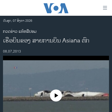
ລິ້ງ
ສຳຫລັບ
ເຂົ້າ
ວັນສຸກ, 07 ສິງຫາ 2026
ຫາ
ໂຮມເພຈ
ກວດຂ່າວ ແທ້ຫລືປອມ
ຂ້າມ
ລາວ
ເຮືອບິນຂອງ ສາຍການ​ບິນ Asiana ຕົກ
ຂ້າມ
ອາເມຣິກາ
ຂ້າມ
08,07,2013
ໄປ
ການເລືອກຕັ້ງ ປະທານາທີບໍດີ ສະຫະລັດ 2024
ຫາ
ຂ່າວ​ຈີນ
ຊອກ
ຄົ້ນ
ໂລກ
ເອເຊຍ
ອິດສະຫຼະພາບດ້ານການຂ່າວ
No media source currently available
ຊີວິດຊາວລາວ
ຊຸມຊົນຊາວລາວ