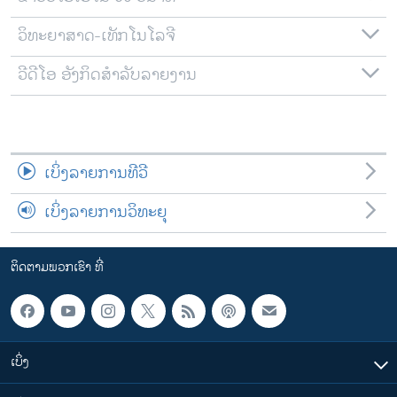
ວິທະຍາສາດ-ເທັກໂນໂລຈີ
ວີດີໂອ ອັງກິດສຳລັບລາຍງານ
ເບິ່ງລາຍການທີວີ
ເບິ່ງລາຍການວິທະຍຸ
ຕິດຕາມພວກເຮົາ ທີ່
ເບິ່ງ