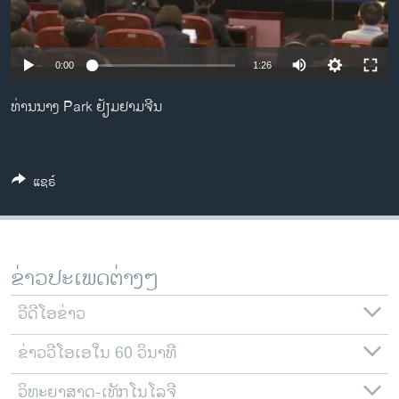
ວິທະຍາສາດ-ເທັກໂນໂລຈີ
ທຸລະກິດ
0:00
1:26
ພາສາອັງກິດ
ທ່ານນາງ Park ຢ້ຽມຢາມຈີນ
ວີດີໂອ
ສຽງ
ລາຍການກະຈາຍສຽງ
ແຊຣ໌
ຕິດຕາມພວກເຮົາ ທີ່
ລາຍງານ
ຂ່າວປະເພດຕ່າງໆ
ພາສາຕ່າງໆ
ວີດີໂອຂ່າວ
ຂ່າວວີໂອເອໃນ 60 ວິນາທີ
ວິທະຍາສາດ-ເທັກໂນໂລຈີ