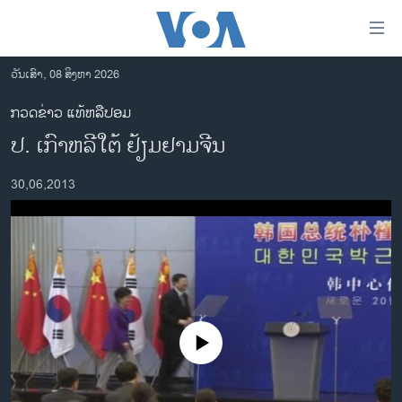
ລິ້ງ
ສຳຫລັບ
ເຂົ້າ
ວັນເສົາ, 08 ສິງຫາ 2026
ຫາ
ໂຮມເພຈ
ກວດຂ່າວ ແທ້ຫລືປອມ
ຂ້າມ
ລາວ
ປ. ເກົາຫລີໃຕ້ ຢ້ຽມຢາມຈີນ
ຂ້າມ
ອາເມຣິກາ
ຂ້າມ
30,06,2013
ໄປ
ການເລືອກຕັ້ງ ປະທານາທີບໍດີ ສະຫະລັດ 2024
ຫາ
ຂ່າວ​ຈີນ
ຊອກ
ຄົ້ນ
ໂລກ
ເອເຊຍ
ອິດສະຫຼະພາບດ້ານການຂ່າວ
No media source currently available
ຊີວິດຊາວລາວ
ຊຸມຊົນຊາວລາວ