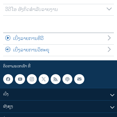
ວີດີໂອ ອັງກິດສຳລັບລາຍງານ
ເບິ່ງລາຍການທີວີ
ເບິ່ງລາຍການວິທະຍຸ
ຕິດຕາມພວກເຮົາ ທີ່
ເບິ່ງ
ຟັງສຽງ