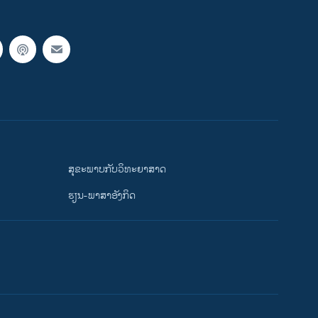
ສຸຂະພາບກັບວິທະຍາສາດ
ຮຽນ-ພາສາອັງກິດ