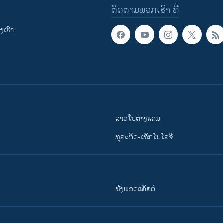
ຕິດຕາມພວກເຮົາ ທີ່
ເຮົາ
ລາວໃນຕ່າງແດນ
ທຸລະກິດ-ເທັກໂນໂລຈີ
ຟັງພອດແຄັສຕ໌