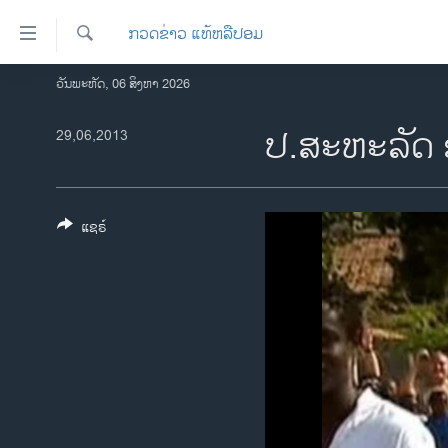
ລິ້ງ
ກວດຂ່າວ ແທ້ຫລືປອມ
ສຳຫລັບ
ເຂົ້າ
ຄົ້ນຫາ
ວັນພະຫັດ, 06 ສິງຫາ 2026
ໂຮມເພຈ
ຫາ
ລາວ
ປ.ສະຫະລັດ
29,06,2013
ຂ້າມ
ຂ້າມ
ອາເມຣິກາ
ຂ້າມ
ການເລືອກຕັ້ງ ປະທານາທີບໍດີ ສະຫະລັດ
ໄປ
2024
ແຊຣ໌
ຫາ
ຂ່າວ​ຈີນ
ຊອກ
ຄົ້ນ
ໂລກ
ເອເຊຍ
ອິດສະຫຼະພາບດ້ານການຂ່າວ
ຊີວິດຊາວລາວ
ຊຸມຊົນຊາວລາວ