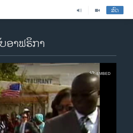
ສົດ
ັບອາຟຣິກາ
EMBED