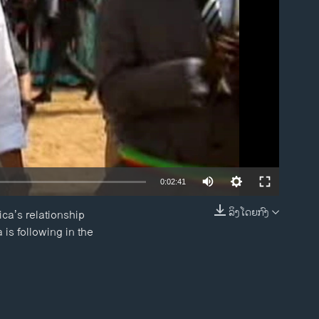
ble
0:02:41
ລິງໂດຍກົງ
ica’s relationship
EMBED
is following in the