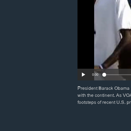
ວິທະຍາສາດ-ເທັກໂນໂລຈີ
ທຸລະກິດ
ພາສາອັງກິດ
ວີດີໂອ
ສຽງ
ລາຍການກະຈາຍສຽງ
ລາຍງານ
0:00
President Barack Obama is 
with the continent. As VO
footsteps of recent U.S. p