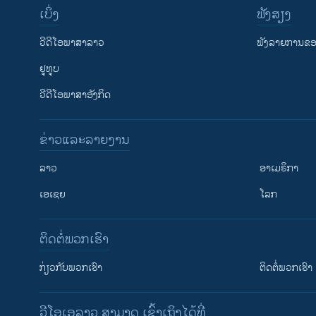
ເບິ່ງ
ຟັງສຽງ
ວີດີໂອພາສາລາວ
ຟັງລາຍການຂອງ
ຢູທູບ
ວີດີໂອພາສາອັງກິດ
ຂ່າວແລະລາຍງານ
ລາວ
ອາເມຣິກາ
ເອເຊຍ
ໂລກ
ຕິດຕໍ່ພວກເຮົາ
ກ່ຽວກັບພວກເຮົາ
ຕິດຕໍ່ພວກເຮົາ
ວີໂອເອລາວ ສາມາດ ເຂົ້າເຖິງໄດ້ທີ່