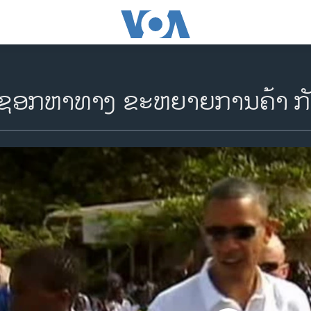
 ຊອກຫາທາງ ຂະຫຍາຍການຄ້າ ກ