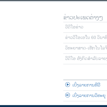
ຂ່າວປະເພດຕ່າງໆ
ວີດີໂອຂ່າວ
ຂ່າວວີໂອເອໃນ 60 ວິນາທ
ວິທະຍາສາດ-ເທັກໂນໂລຈ
ວີດີໂອ ອັງກິດສຳລັບລາ
ເບິ່ງລາຍການທີວີ
ເບິ່ງລາຍການວິທະຍຸ