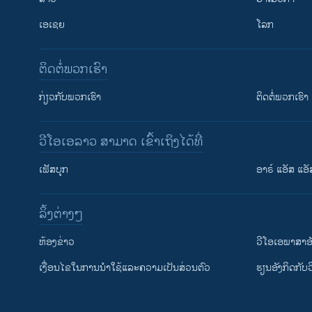
ເອເຊຍ
ໂລກ
ຕິດຕໍ່ພວກເຮົາ
ກ່ຽວກັບພວກເຮົາ
ຕິດຕໍ່ພວກເຮົາ
ວີໂອເອລາວ ສາມາດ ເຂົ້າເຖິງໄດ້ທີ່
ເຟັສບຸກ
ອາຣ໌ ແອັສ ແອັ
​ລິ້ງ​ຕ່າງໆ
ຕິດຕາມພວກເຮົາ ທີ່
​ຫ້ອງ​ຂ່າວ
ວີ​ໂອ​ເອ​ພາ​ສາ​ອ
​ເງື່ອນ​ໄຂ​ໃນ​ການ​ນຳ​ໃຊ້​ແລະຄວາມ​ເປັນ​ສ່​ວນ​ຕົວ
​ຮຽນ​ອັງ​ກິດ​ກັບ​
ພາສາຕ່າງໆ