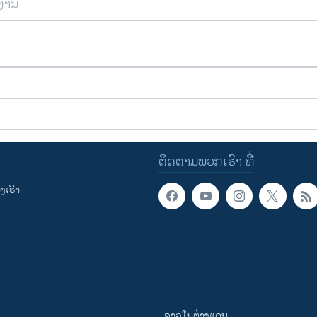
ຍງານ
ຕິດຕາມພວກເຮົາ ທີ່
ເຮົາ
ລາວໃນຕ່າງແດນ