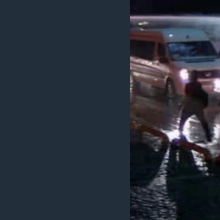
ວິທະຍາສາດ-ເທັກໂນໂລຈີ
ທຸລະກິດ
ພາສາອັງກິດ
ວີດີໂອ
ສຽງ
ລາຍການກະຈາຍສຽງ
ລາຍງານ