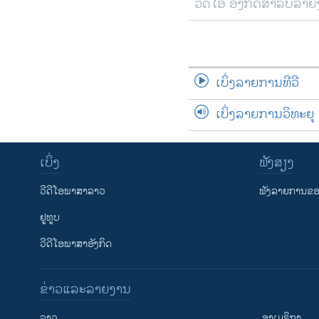
ວີດີໂອ ອັງກິດສຳລັບລາ
ເບິ່ງລາຍການທີວີ
ເບິ່ງລາຍການວິທະຍຸ
ເບິ່ງ
ຟັງສຽງ
ວີດີໂອພາສາລາວ
ຟັງລາຍການຂອງ
ຢູທູບ
ວີດີໂອພາສາອັງກິດ
ຂ່າວແລະລາຍງານ
ລາວ
ອາເມຣິກາ