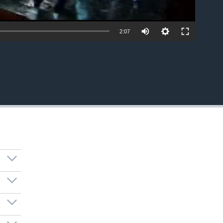
2:07
EMBED