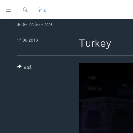
ລິ້ງ
ຂ່າວ
ສຳຫລັບ
ເຂົ້າ
ຄົ້ນຫາ
ວັນເສົາ, 08 ສິງຫາ 2026
ໂຮມເພຈ
ຫາ
ລາວ
Turkey
17,06,2013
ຂ້າມ
ຂ້າມ
ອາເມຣິກາ
ຂ້າມ
ການເລືອກຕັ້ງ ປະທານາທີບໍດີ ສະຫະລັດ
ໄປ
2024
ແຊຣ໌
ຫາ
ຂ່າວ​ຈີນ
ຊອກ
ຄົ້ນ
ໂລກ
ເອເຊຍ
ອິດສະຫຼະພາບດ້ານການຂ່າວ
ຊີວິດຊາວລາວ
ຊຸມຊົນຊາວລາວ