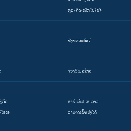
ທຸລະກິດ-ເທັກໂນໂລຈີ
ຟັງພອດແຄັສຕ໌
ສ
ຈອງອີເມລຂ່າວ
ັງ​ກິດ
ອາຣ໌ ແອັຟ ເອ-ລາວ
ວີ​ໂອ​ເອ
ສາມາດເຂົ້າເຖິງໄດ້