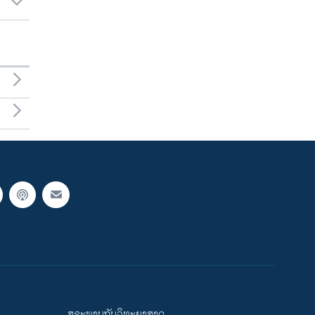
ສຸຂະພາບກັບວິທະຍາສາດ