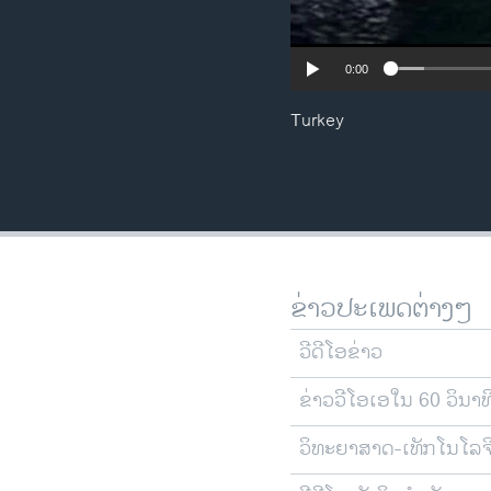
0:00
Turkey
ຂ່າວປະເພດຕ່າງໆ
ວີດີໂອຂ່າວ
ຂ່າວວີໂອເອໃນ 60 ວິນາທ
ວິທະຍາສາດ-ເທັກໂນໂລຈ