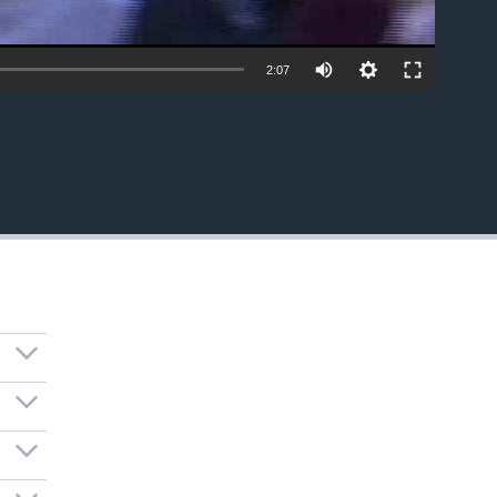
2:07
EMBED