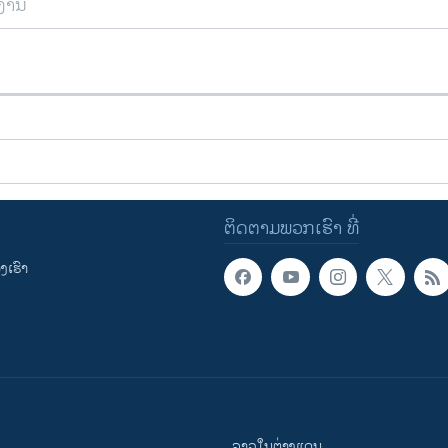
ຍງານ
ຕິດຕາມພວກເຮົາ ທີ່
ເຮົາ
ລາວໃນຕ່າງແດນ