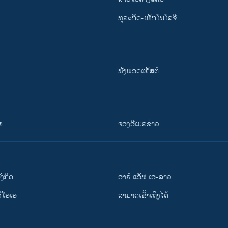
ທຸລະກິດ-ເທັກໂນໂລຈີ
ຟັງພອດແຄັສຕ໌
ສ
ຈອງອີເມລຂ່າວ
ັງ​ກິດ
ອາຣ໌ ແອັຟ ເອ-ລາວ
ວີ​ໂອ​ເອ
ສາມາດເຂົ້າເຖິງໄດ້