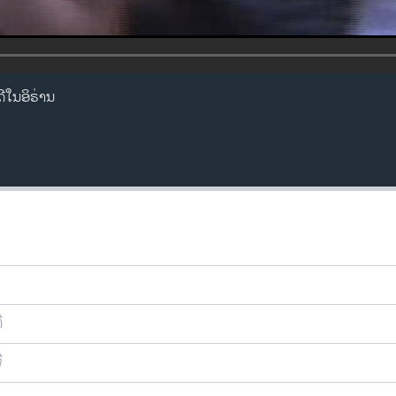
ີໃນອິຣ່ານ
ີ
ີ