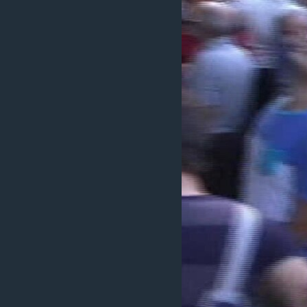
ວິທະຍາສາດ-ເທັກໂນໂລຈີ
ທຸລະກິດ
ພາສາອັງກິດ
ວີດີໂອ
ສຽງ
ລາຍການກະຈາຍສຽງ
ລາຍງານ