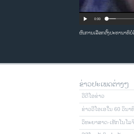
0:00
ຜົນການເລືອກຕັ້ງປະທານາທິບໍດ
ຂ່າວປະເພດຕ່າງໆ
ວີດີໂອຂ່າວ
ຂ່າວວີໂອເອໃນ 60 ວິນາທ
ວິທະຍາສາດ-ເທັກໂນໂລຈ