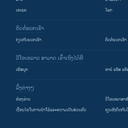
ເອເຊຍ
ໂລກ
ຕິດຕໍ່ພວກເຮົາ
ກ່ຽວກັບພວກເຮົາ
ຕິດຕໍ່ພວກເຮົາ
ວີໂອເອລາວ ສາມາດ ເຂົ້າເຖິງໄດ້ທີ່
ເຟັສບຸກ
ອາຣ໌ ແອັສ ແອັ
​ລິ້ງ​ຕ່າງໆ
ຕິດຕາມພວກເຮົາ ທີ່
​ຫ້ອງ​ຂ່າວ
ວີ​ໂອ​ເອ​ພາ​ສາ​ອ
​ເງື່ອນ​ໄຂ​ໃນ​ການ​ນຳ​ໃຊ້​ແລະຄວາມ​ເປັນ​ສ່​ວນ​ຕົວ
​ຮຽນ​ອັງ​ກິດ​ກັບ​
ພາສາຕ່າງໆ