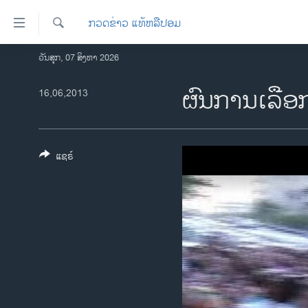
ລິ້ງ
ກວດຂ່າວ ແທ້ຫລືປອມ
ສຳຫລັບ
ເຂົ້າ
ຄົ້ນຫາ
ວັນສຸກ, 07 ສິງຫາ 2026
ໂຮມເພຈ
ຫາ
ລາວ
ຜົນການເລືອກ
16,06,2013
ຂ້າມ
ຂ້າມ
ອາເມຣິກາ
ຂ້າມ
ການເລືອກຕັ້ງ ປະທານາທີບໍດີ ສະຫະລັດ
ໄປ
2024
ແຊຣ໌
ຫາ
ຂ່າວ​ຈີນ
ຊອກ
ຄົ້ນ
ໂລກ
ເອເຊຍ
ອິດສະຫຼະພາບດ້ານການຂ່າວ
ຊີວິດຊາວລາວ
ຊຸມຊົນຊາວລາວ