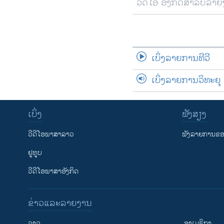
ວີດີໂອ ອັງກິດສຳລັບລາ
ເບິ່ງລາຍການທີວີ
ເບິ່ງລາຍການວິທະຍຸ
ເບິ່ງ
ຟັງສຽງ
ວີດີໂອພາສາລາວ
ຟັງລາຍການຂອງ
ຢູທູບ
ວີດີໂອພາສາອັງກິດ
ຂ່າວແລະລາຍງານ
ລາວ
ອາເມຣິກາ