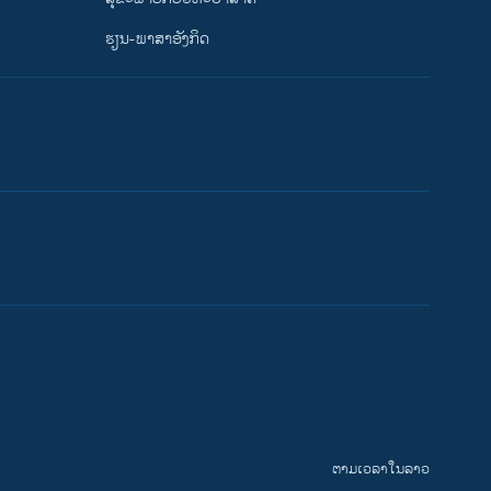
ຮຽນ-ພາສາອັງກິດ
ຕາມເວລາໃນລາວ