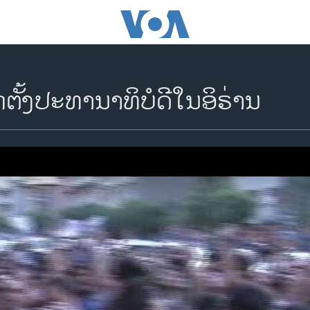
ຕັ້ງປະທານາທິບໍດີໃນອິຣ່ານ