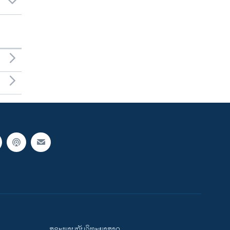
ສຸຂະພາບກັບວິທະຍາສາດ