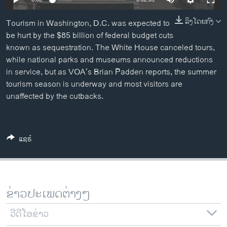
ວິທະຍາສາດ-ເທັກໂນໂລຈີ
ລິງໂດຍກົງ
Tourism in Washington, D.C. was expected to
ທຸລະກິດ
be hurt by the $85 billion of federal budget cuts
ພາສາອັງກິດ
known as sequestration. The White House canceled tours,
while national parks and museums announced reductions
ວີດີໂອ
in service, but as VOA’s Brian Padden reports, the summer
ສຽງ
tourism season is underway and most visitors are
unaffected by the cutbacks.
ລາຍການກະຈາຍສຽງ
ຕິດຕາມພວກເຮົາ ທີ່
ລາຍງານ
ແຊຣ໌
ພາສາຕ່າງໆ
ຂ່າວປະເພດຕ່າງໆ
ວີດີໂອຂ່າວ