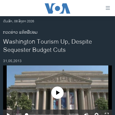
ລິ້ງ
ສຳຫລັບ
ເຂົ້າ
ວັນເສົາ, 08 ສິງຫາ 2026
ຫາ
ໂຮມເພຈ
ກວດຂ່າວ ແທ້ຫລືປອມ
ຂ້າມ
ລາວ
Washington Tourism Up, Despite
ຂ້າມ
ອາເມຣິກາ
ຂ້າມ
Sequester Budget Cuts
ໄປ
ການເລືອກຕັ້ງ ປະທານາທີບໍດີ ສະຫະລັດ 2024
ຫາ
31,05,2013
ຂ່າວ​ຈີນ
ຊອກ
ຄົ້ນ
ໂລກ
ເອເຊຍ
ອິດສະຫຼະພາບດ້ານການຂ່າວ
No media source currently available
ຊີວິດຊາວລາວ
ຊຸມຊົນຊາວລາວ
0:00
0:02:09