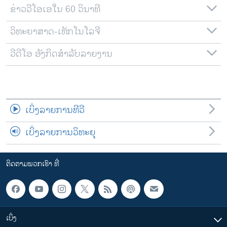
ຂ່າວວີໂອເອໃນ 60 ວິນາທີ
ວິທະຍາສາດ-ເທັກໂນໂລຈີ
ວີດີໂອ ອັງກິດສຳລັບລາຍງານ
ເບິ່ງລາຍການທີວີ
ເບິ່ງລາຍການວິທະຍຸ
ຕິດຕາມພວກເຮົາ ທີ່
ເບິ່ງ