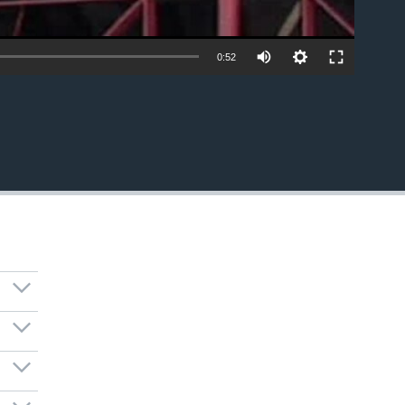
0:52
EMBED