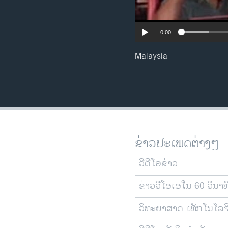
0:00
Malaysia
ຂ່າວປະເພດຕ່າງໆ
ວີດີໂອຂ່າວ
ຂ່າວວີໂອເອໃນ 60 ວິນາທ
ວິທະຍາສາດ-ເທັກໂນໂລຈ