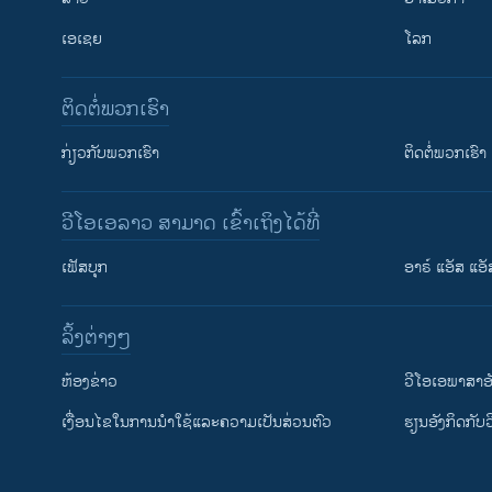
ເອເຊຍ
ໂລກ
ຕິດຕໍ່ພວກເຮົາ
ກ່ຽວກັບພວກເຮົາ
ຕິດຕໍ່ພວກເຮົາ
ວີໂອເອລາວ ສາມາດ ເຂົ້າເຖິງໄດ້ທີ່
ເຟັສບຸກ
ອາຣ໌ ແອັສ ແອັ
​ລິ້ງ​ຕ່າງໆ
ຕິດຕາມພວກເຮົາ ທີ່
​ຫ້ອງ​ຂ່າວ
ວີ​ໂອ​ເອ​ພາ​ສາ​ອ
​ເງື່ອນ​ໄຂ​ໃນ​ການ​ນຳ​ໃຊ້​ແລະຄວາມ​ເປັນ​ສ່​ວນ​ຕົວ
​ຮຽນ​ອັງ​ກິດ​ກັບ​
ພາສາຕ່າງໆ