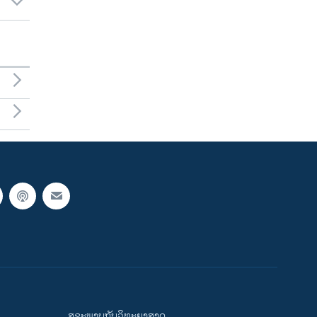
ສຸຂະພາບກັບວິທະຍາສາດ