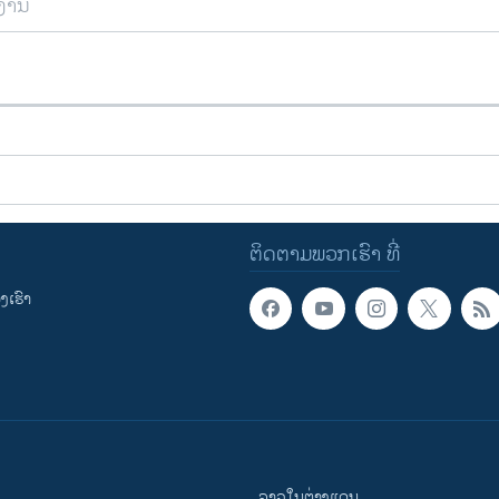
ຍງານ
ຕິດຕາມພວກເຮົາ ທີ່
ເຮົາ
ລາວໃນຕ່າງແດນ