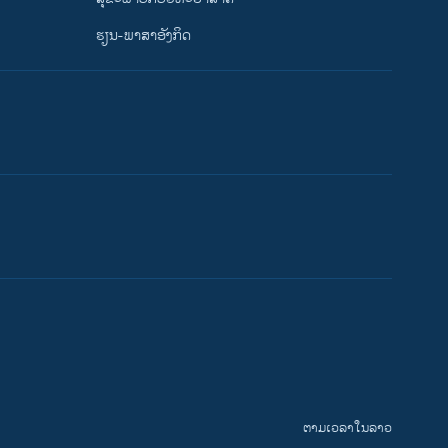
ຮຽນ-ພາສາອັງກິດ
ຕາມເວລາໃນລາວ