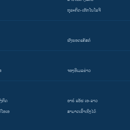
ທຸລະກິດ-ເທັກໂນໂລຈີ
ຟັງພອດແຄັສຕ໌
ສ
ຈອງອີເມລຂ່າວ
ັງ​ກິດ
ອາຣ໌ ແອັຟ ເອ-ລາວ
ວີ​ໂອ​ເອ
ສາມາດເຂົ້າເຖິງໄດ້