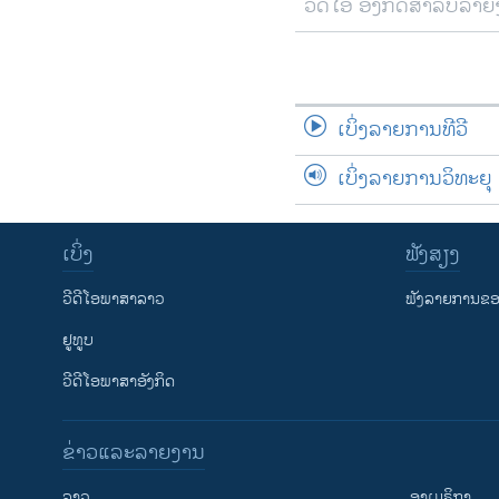
ວີດີໂອ ອັງກິດສຳລັບລາ
ເບິ່ງລາຍການທີວີ
ເບິ່ງລາຍການວິທະຍຸ
ເບິ່ງ
ຟັງສຽງ
ວີດີໂອພາສາລາວ
ຟັງລາຍການຂອງ
ຢູທູບ
ວີດີໂອພາສາອັງກິດ
ຂ່າວແລະລາຍງານ
ລາວ
ອາເມຣິກາ