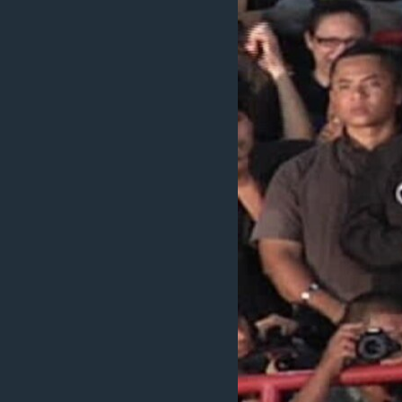
ວິທະຍາສາດ-ເທັກໂນໂລຈີ
ທຸລະກິດ
ພາສາອັງກິດ
ວີດີໂອ
ສຽງ
ລາຍການກະຈາຍສຽງ
ລາຍງານ