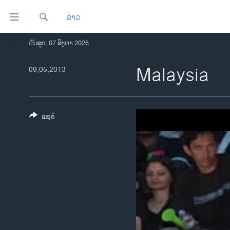
ລິ້ງ
ຂ່າວ
ສຳຫລັບ
ເຂົ້າ
ຄົ້ນຫາ
ວັນສຸກ, 07 ສິງຫາ 2026
ໂຮມເພຈ
ຫາ
ລາວ
Malaysia
09,05,2013
ຂ້າມ
ຂ້າມ
ອາເມຣິກາ
ຂ້າມ
ການເລືອກຕັ້ງ ປະທານາທີບໍດີ ສະຫະລັດ
ໄປ
2024
ແຊຣ໌
ຫາ
ຂ່າວ​ຈີນ
ຊອກ
ຄົ້ນ
ໂລກ
ເອເຊຍ
ອິດສະຫຼະພາບດ້ານການຂ່າວ
ຊີວິດຊາວລາວ
ຊຸມຊົນຊາວລາວ