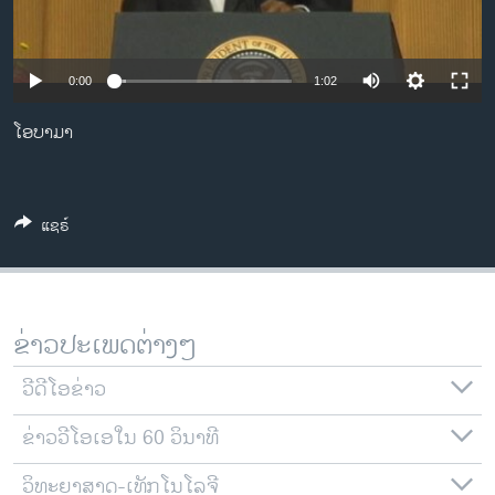
ວິທະຍາສາດ-ເທັກໂນໂລຈີ
ທຸລະກິດ
0:00
1:02
ພາສາອັງກິດ
ໂອບາມາ
ວີດີໂອ
ສຽງ
ລາຍການກະຈາຍສຽງ
ແຊຣ໌
ຕິດຕາມພວກເຮົາ ທີ່
ລາຍງານ
ຂ່າວປະເພດຕ່າງໆ
ພາສາຕ່າງໆ
ວີດີໂອຂ່າວ
ຂ່າວວີໂອເອໃນ 60 ວິນາທີ
ວິທະຍາສາດ-ເທັກໂນໂລຈີ