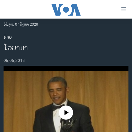
ລິ້ງ
ສຳຫລັບ
ເຂົ້າ
ວັນສຸກ, 07 ສິງຫາ 2026
ຫາ
ໂຮມເພຈ
ຂ່າວ
ຂ້າມ
ລາວ
ໂອບາມາ
ຂ້າມ
ອາເມຣິກາ
ຂ້າມ
05,05,2013
ໄປ
ການເລືອກຕັ້ງ ປະທານາທີບໍດີ ສະຫະລັດ 2024
ຫາ
ຂ່າວ​ຈີນ
ຊອກ
ຄົ້ນ
ໂລກ
ເອເຊຍ
ອິດສະຫຼະພາບດ້ານການຂ່າວ
No media source currently available
ຊີວິດຊາວລາວ
ຊຸມຊົນຊາວລາວ