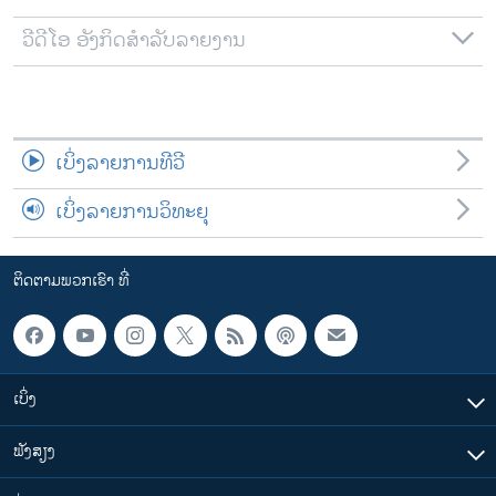
ວີດີໂອ ອັງກິດສຳລັບລາຍງານ
ເບິ່ງລາຍການທີວີ
ເບິ່ງລາຍການວິທະຍຸ
ຕິດຕາມພວກເຮົາ ທີ່
ເບິ່ງ
ຟັງສຽງ