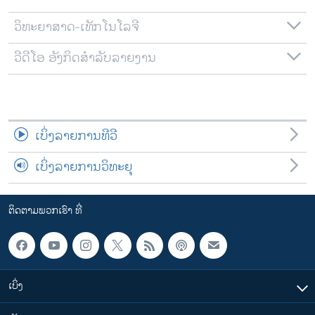
ວິທະຍາສາດ-ເທັກໂນໂລຈີ
ວີດີໂອ ອັງກິດສຳລັບລາຍງານ
ເບິ່ງລາຍການທີວີ
ເບິ່ງລາຍການວິທະຍຸ
ຕິດຕາມພວກເຮົາ ທີ່
ເບິ່ງ