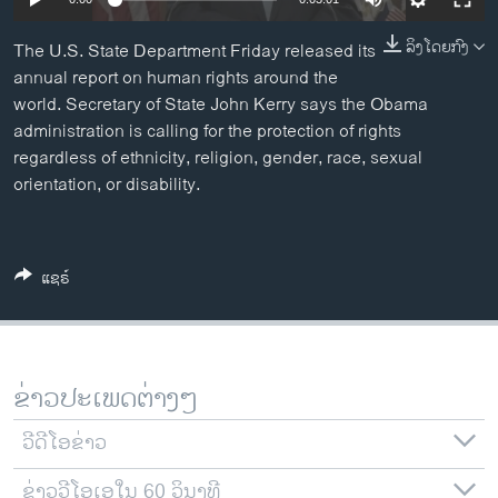
ວິທະຍາສາດ-ເທັກໂນໂລຈີ
ລິງໂດຍກົງ
The U.S. State Department Friday released its
ທຸລະກິດ
annual report on human rights around the
ພາສາອັງກິດ
world. Secretary of State John Kerry says the Obama
administration is calling for the protection of rights
ວີດີໂອ
regardless of ethnicity, religion, gender, race, sexual
ສຽງ
orientation, or disability.
ລາຍການກະຈາຍສຽງ
ຕິດຕາມພວກເຮົາ ທີ່
ລາຍງານ
ແຊຣ໌
ພາສາຕ່າງໆ
ຂ່າວປະເພດຕ່າງໆ
ວີດີໂອຂ່າວ
ຂ່າວວີໂອເອໃນ 60 ວິນາທີ