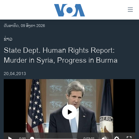
ລິ້ງ
ສຳຫລັບ
ເຂົ້າ
ວັນອາທິດ, 09 ສິງຫາ 2026
ຫາ
ໂຮມເພຈ
ຂ່າວ
ຂ້າມ
ລາວ
State Dept. Human Rights Report:
ຂ້າມ
ອາເມຣິກາ
ຂ້າມ
Murder in Syria, Progress in Burma
ໄປ
ການເລືອກຕັ້ງ ປະທານາທີບໍດີ ສະຫະລັດ 2024
ຫາ
20,04,2013
ຂ່າວ​ຈີນ
ຊອກ
ຄົ້ນ
ໂລກ
ເອເຊຍ
ອິດສະຫຼະພາບດ້ານການຂ່າວ
No media source currently available
ຊີວິດຊາວລາວ
ຊຸມຊົນຊາວລາວ
0:00
0:03:01