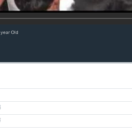
-year Old
ີ
ີ