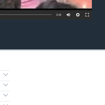
0:29
EMBED