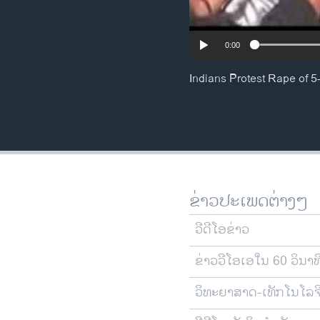
0:00
Indians Protest Rape of 5
ຂ່າວປະເພດຕ່າງໆ
ວີດີໂອຂ່າວ
ຂ່າວວີໂອເອໃນ 60 ວິນາທ
ວິທະຍາສາດ-ເທັກໂນໂລຈ