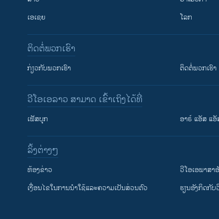
ເອເຊຍ
ໂລກ
ຕິດຕໍ່ພວກເຮົາ
ກ່ຽວກັບພວກເຮົາ
ຕິດຕໍ່ພວກເຮົາ
ວີໂອເອລາວ ສາມາດ ເຂົ້າເຖິງໄດ້ທີ່
ເຟັສບຸກ
ອາຣ໌ ແອັສ ແອັ
​ລິ້ງ​ຕ່າງໆ
ຕິດຕາມພວກເຮົາ ທີ່
​ຫ້ອງ​ຂ່າວ
ວີ​ໂອ​ເອ​ພາ​ສາ​ອ
​ເງື່ອນ​ໄຂ​ໃນ​ການ​ນຳ​ໃຊ້​ແລະຄວາມ​ເປັນ​ສ່​ວນ​ຕົວ
​ຮຽນ​ອັງ​ກິດ​ກັບ​
ພາສາຕ່າງໆ