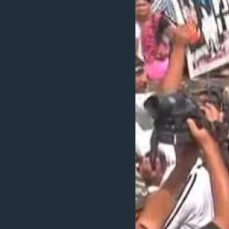
ວິທະຍາສາດ-ເທັກໂນໂລຈີ
ທຸລະກິດ
ພາສາອັງກິດ
ວີດີໂອ
ສຽງ
ລາຍການກະຈາຍສຽງ
ລາຍງານ