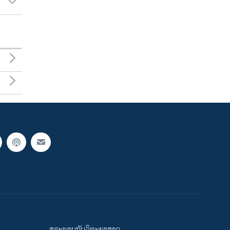
ສຸຂະພາບກັບວິທະຍາສາດ