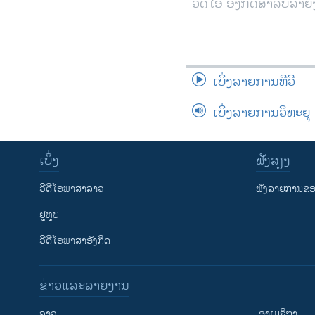
ວີດີໂອ ອັງກິດສຳລັບລາ
ເບິ່ງລາຍການທີວີ
ເບິ່ງລາຍການວິທະຍຸ
ເບິ່ງ
ຟັງສຽງ
ວີດີໂອພາສາລາວ
ຟັງລາຍການຂອງ
ຢູທູບ
ວີດີໂອພາສາອັງກິດ
ຂ່າວແລະລາຍງານ
ລາວ
ອາເມຣິກາ