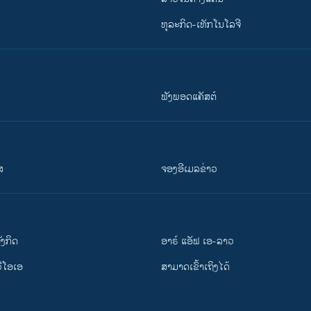
ທຸລະກິດ-ເທັກໂນໂລຈີ
ຟັງພອດແຄັສຕ໌
ສ
ຈອງອີເມລຂ່າວ
ັງ​ກິດ
ອາຣ໌ ແອັຟ ເອ-ລາວ
ວີ​ໂອ​ເອ
ສາມາດເຂົ້າເຖິງໄດ້