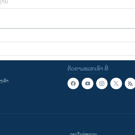
ຍງານ
ຕິດຕາມພວກເຮົາ ທີ່
ເຮົາ
ລາວໃນຕ່າງແດນ