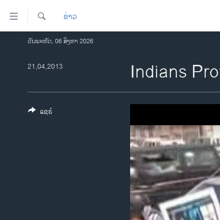
ລິ້ງ
ຂ່າວ
ສຳຫລັບ
ເຂົ້າ
ຄົ້ນຫາ
ວັນພະຫັດ, 06 ສິງຫາ 2026
ໂຮມເພຈ
ຫາ
ລາວ
Indians Pr
21,04,2013
ຂ້າມ
ຂ້າມ
ອາເມຣິກາ
ຂ້າມ
ການເລືອກຕັ້ງ ປະທານາທີບໍດີ ສະຫະລັດ
ໄປ
2024
ແຊຣ໌
ຫາ
ຂ່າວ​ຈີນ
ຊອກ
ຄົ້ນ
ໂລກ
ເອເຊຍ
ອິດສະຫຼະພາບດ້ານການຂ່າວ
ຊີວິດຊາວລາວ
ຊຸມຊົນຊາວລາວ