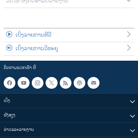
ວີດີໂອ ອັງກິດສຳລັບລາຍງານ
ເບິ່ງລາຍການທີວີ
ເບິ່ງລາຍການວິທະຍຸ
ຕິດຕາມພວກເຮົາ ທີ່
ເບິ່ງ
ຟັງສຽງ
ຂ່າວແລະລາຍງານ