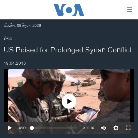
ລິ້ງ
ສຳຫລັບ
ເຂົ້າ
ວັນເສົາ, 08 ສິງຫາ 2026
ຫາ
ໂຮມເພຈ
ຂ່າວ
ຂ້າມ
ລາວ
US Poised for Prolonged Syrian Conflict
ຂ້າມ
ອາເມຣິກາ
ຂ້າມ
19,04,2013
ໄປ
ການເລືອກຕັ້ງ ປະທານາທີບໍດີ ສະຫະລັດ 2024
ຫາ
ຂ່າວ​ຈີນ
ຊອກ
ຄົ້ນ
ໂລກ
ເອເຊຍ
No media source currently available
ອິດສະຫຼະພາບດ້ານການຂ່າວ
ຊີວິດຊາວລາວ
0:00
0:02:16
ຊຸມຊົນຊາວລາວ