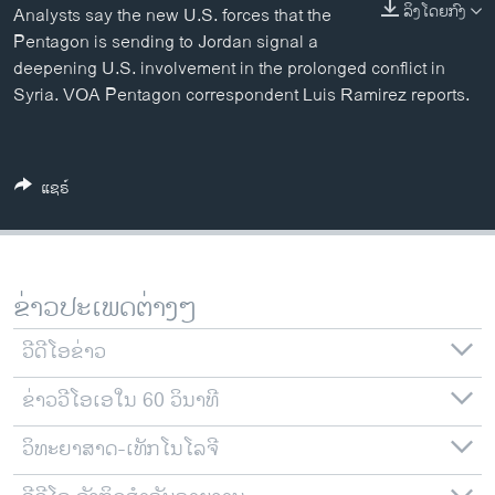
ລິງໂດຍກົງ
Analysts say the new U.S. forces that the
ວິທະຍາສາດ-ເທັກໂນໂລຈີ
Pentagon is sending to Jordan signal a
ທຸລະກິດ
deepening U.S. involvement in the prolonged conflict in
Syria. VOA Pentagon correspondent Luis Ramirez reports.
ພາສາອັງກິດ
ວີດີໂອ
ສຽງ
ແຊຣ໌
ລາຍການກະຈາຍສຽງ
ຕິດຕາມພວກເຮົາ ທີ່
ລາຍງານ
ຂ່າວປະເພດຕ່າງໆ
ພາສາຕ່າງໆ
ວີດີໂອຂ່າວ
ຂ່າວວີໂອເອໃນ 60 ວິນາທີ
ວິທະຍາສາດ-ເທັກໂນໂລຈີ