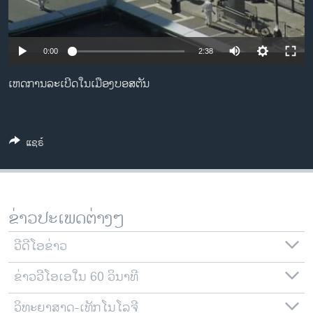
ວິທະຍາສາດ-ເທັກໂນໂລຈີ
ທຸລະກິດ
0:00
2:38
ພາສາອັງກິດ
ເຫດການລະເບີດໃນເມືອງບອສຕັນ
ວີດີໂອ
ສຽງ
ລາຍການກະຈາຍສຽງ
ແຊຣ໌
ຕິດຕາມພວກເຮົາ ທີ່
ລາຍງານ
ຂ່າວປະເພດຕ່າງໆ
ພາສາຕ່າງໆ
ວີດີໂອຂ່າວ
ຂ່າວວີໂອເອໃນ 60 ວິນາທີ
ວິທະຍາສາດ-ເທັກໂນໂລຈີ