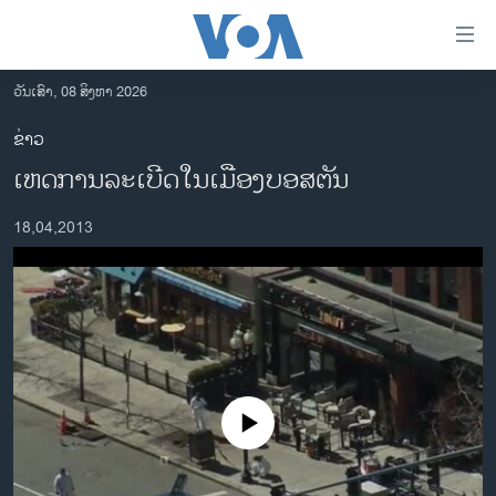
ລິ້ງ
ສຳຫລັບ
ເຂົ້າ
ວັນເສົາ, 08 ສິງຫາ 2026
ຫາ
ໂຮມເພຈ
ຂ່າວ
ຂ້າມ
ລາວ
ເຫດການລະເບີດໃນເມືອງບອສຕັນ
ຂ້າມ
ອາເມຣິກາ
ຂ້າມ
18,04,2013
ໄປ
ການເລືອກຕັ້ງ ປະທານາທີບໍດີ ສະຫະລັດ 2024
ຫາ
ຂ່າວ​ຈີນ
ຊອກ
ຄົ້ນ
ໂລກ
ເອເຊຍ
ອິດສະຫຼະພາບດ້ານການຂ່າວ
No media source currently available
ຊີວິດຊາວລາວ
ຊຸມຊົນຊາວລາວ