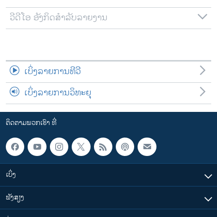
ວີດີໂອ ອັງກິດສຳລັບລາຍງານ
ເບິ່ງລາຍການທີວີ
ເບິ່ງລາຍການວິທະຍຸ
ຕິດຕາມພວກເຮົາ ທີ່
ເບິ່ງ
ຟັງສຽງ