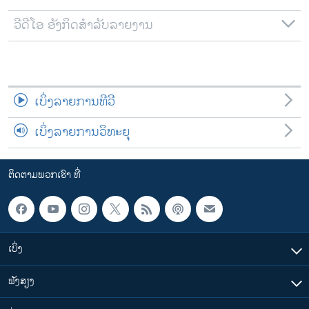
ວີດີໂອ ອັງກິດສຳລັບລາຍງານ
ເບິ່ງລາຍການທີວີ
ເບິ່ງລາຍການວິທະຍຸ
ຕິດຕາມພວກເຮົາ ທີ່
ເບິ່ງ
ຟັງສຽງ