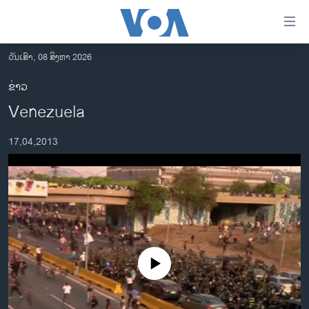
ລິ້ງ
ສຳຫລັບ
ເຂົ້າ
ວັນເສົາ, 08 ສິງຫາ 2026
ຫາ
ໂຮມເພຈ
ຂ່າວ
ຂ້າມ
ລາວ
Venezuela
ຂ້າມ
ອາເມຣິກາ
ຂ້າມ
17,04,2013
ໄປ
ການເລືອກຕັ້ງ ປະທານາທີບໍດີ ສະຫະລັດ 2024
ຫາ
ຂ່າວ​ຈີນ
ຊອກ
ຄົ້ນ
ໂລກ
ເອເຊຍ
ອິດສະຫຼະພາບດ້ານການຂ່າວ
No media source currently available
ຊີວິດຊາວລາວ
ຊຸມຊົນຊາວລາວ