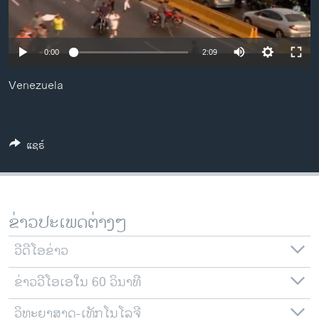
ວິທະຍາສາດ-ເທັກໂນໂລຈີ
ທຸລະກິດ
0:00
2:09
ພາສາອັງກິດ
Venezuela
ວີດີໂອ
ສຽງ
ລາຍການກະຈາຍສຽງ
ແຊຣ໌
ຕິດຕາມພວກເຮົາ ທີ່
ລາຍງານ
ຂ່າວປະເພດຕ່າງໆ
ພາສາຕ່າງໆ
ວີດີໂອຂ່າວ
ຂ່າວວີໂອເອໃນ 60 ວິນາທີ
ວິທະຍາສາດ-ເທັກໂນໂລຈີ