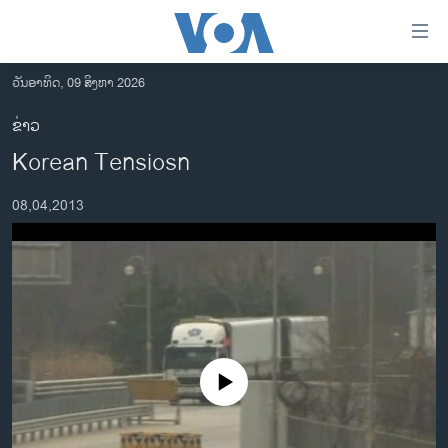
ລິ້ງ
ສຳຫລັບ
ເຂົ້າ
ວັນອາທິດ, 09 ສິງຫາ 2026
ຫາ
ໂຮມເພຈ
ຂ່າວ
ຂ້າມ
ລາວ
Korean Tensiosn
ຂ້າມ
ອາເມຣິກາ
ຂ້າມ
08,04,2013
ໄປ
ການເລືອກຕັ້ງ ປະທານາທີບໍດີ ສະຫະລັດ 2024
ຫາ
ຂ່າວ​ຈີນ
ຊອກ
ຄົ້ນ
ໂລກ
ເອເຊຍ
ອິດສະຫຼະພາບດ້ານການຂ່າວ
No media source currently available
ຊີວິດຊາວລາວ
ຊຸມຊົນຊາວລາວ