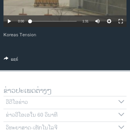
ວິທະຍາສາດ-ເທັກໂນໂລຈີ
ທຸລະກິດ
0:00
1:31
ພາສາອັງກິດ
Koreas Tension
ວີດີໂອ
ສຽງ
ລາຍການກະຈາຍສຽງ
ແຊຣ໌
ຕິດຕາມພວກເຮົາ ທີ່
ລາຍງານ
ຂ່າວປະເພດຕ່າງໆ
ພາສາຕ່າງໆ
ວີດີໂອຂ່າວ
ຂ່າວວີໂອເອໃນ 60 ວິນາທີ
ວິທະຍາສາດ-ເທັກໂນໂລຈີ