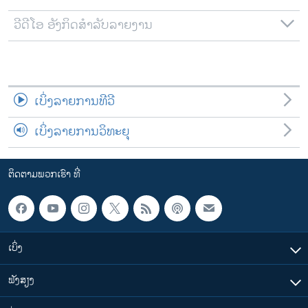
ວີດີໂອ ອັງກິດສຳລັບລາຍງານ
ເບິ່ງລາຍການທີວີ
ເບິ່ງລາຍການວິທະຍຸ
ຕິດຕາມພວກເຮົາ ທີ່
ເບິ່ງ
ຟັງສຽງ