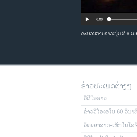
0:00
ຂະບວນການຊາວໜຸ່ມ ທີ 6 ເມສາ
ຂ່າວປະເພດຕ່າງໆ
ວີດີໂອຂ່າວ
ຂ່າວວີໂອເອໃນ 60 ວິນາທ
ວິທະຍາສາດ-ເທັກໂນໂລຈ