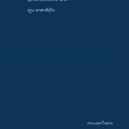
ຮຽນ-ພາສາອັງກິດ
ຕາມເວລາໃນລາວ