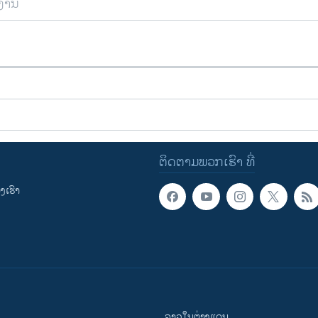
ຍງານ
ຕິດຕາມພວກເຮົາ ທີ່
ເຮົາ
ລາວໃນຕ່າງແດນ