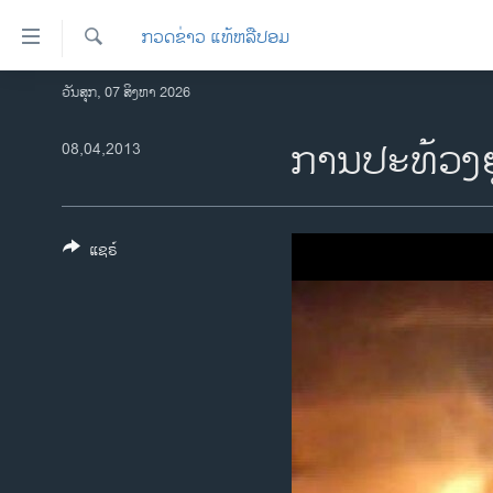
ລິ້ງ
ກວດຂ່າວ ແທ້ຫລືປອມ
ສຳຫລັບ
ເຂົ້າ
ຄົ້ນຫາ
ວັນສຸກ, 07 ສິງຫາ 2026
ໂຮມເພຈ
ຫາ
ລາວ
ການປະທ້ວງຢູ
08,04,2013
ຂ້າມ
ຂ້າມ
ອາເມຣິກາ
ຂ້າມ
ການເລືອກຕັ້ງ ປະທານາທີບໍດີ ສະຫະລັດ
ໄປ
2024
ແຊຣ໌
ຫາ
ຂ່າວ​ຈີນ
ຊອກ
ຄົ້ນ
ໂລກ
ເອເຊຍ
ອິດສະຫຼະພາບດ້ານການຂ່າວ
ຊີວິດຊາວລາວ
ຊຸມຊົນຊາວລາວ