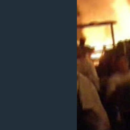
ວິທະຍາສາດ-ເທັກໂນໂລຈີ
ທຸລະກິດ
ພາສາອັງກິດ
ວີດີໂອ
ສຽງ
ລາຍການກະຈາຍສຽງ
ລາຍງານ