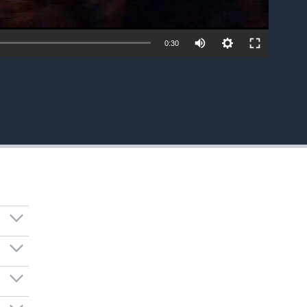
0:30
EMBED