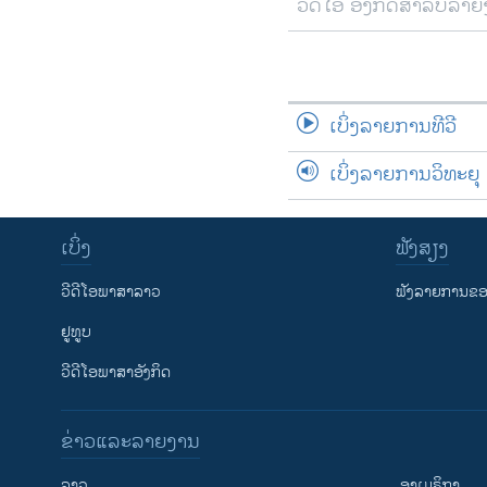
ວີດີໂອ ອັງກິດສຳລັບລາ
ເບິ່ງລາຍການທີວີ
ເບິ່ງລາຍການວິທະຍຸ
ເບິ່ງ
ຟັງສຽງ
ວີດີໂອພາສາລາວ
ຟັງລາຍການຂອງ
ຢູທູບ
ວີດີໂອພາສາອັງກິດ
ຂ່າວແລະລາຍງານ
ລາວ
ອາເມຣິກາ