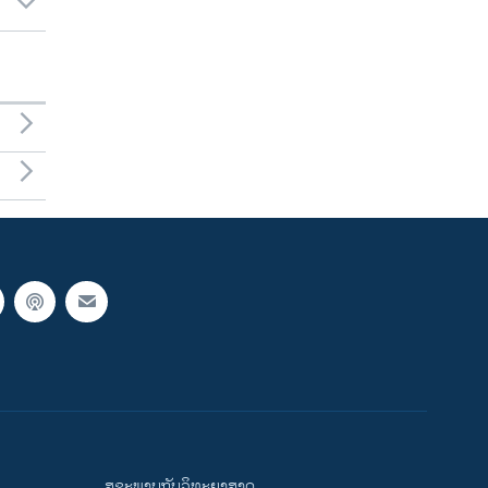
ສຸຂະພາບກັບວິທະຍາສາດ