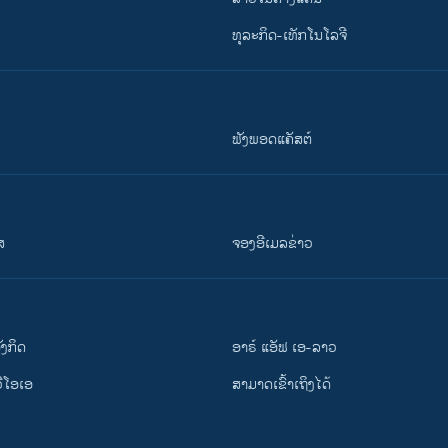
ທຸລະກິດ-ເທັກໂນໂລຈີ
ຟັງພອດແຄັສຕ໌
ສ
ຈອງອີເມລຂ່າວ
ັງ​ກິດ
ອາຣ໌ ແອັຟ ເອ-ລາວ
ວີ​ໂອ​ເອ
ສາມາດເຂົ້າເຖິງໄດ້