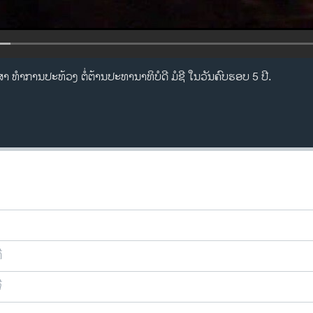
 ທໍາການປະທ້ວງ ຕໍ່ຕ້ານປະທານາທິບໍດີ ມໍຊີ ໃນວັນຄົບຮອບ 5 ປີ.
ີ
ີ