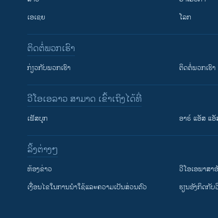
ເອເຊຍ
ໂລກ
ຕິດຕໍ່ພວກເຮົາ
ກ່ຽວກັບພວກເຮົາ
ຕິດຕໍ່ພວກເຮົາ
ວີໂອເອລາວ ສາມາດ ເຂົ້າເຖິງໄດ້ທີ່
ເຟັສບຸກ
ອາຣ໌ ແອັສ ແອັ
​ລິ້ງ​ຕ່າງໆ
ຕິດຕາມພວກເຮົາ ທີ່
​ຫ້ອງ​ຂ່າວ
ວີ​ໂອ​ເອ​ພາ​ສາ​ອ
​ເງື່ອນ​ໄຂ​ໃນ​ການ​ນຳ​ໃຊ້​ແລະຄວາມ​ເປັນ​ສ່​ວນ​ຕົວ
​ຮຽນ​ອັງ​ກິດ​ກັບ​
ພາສາຕ່າງໆ