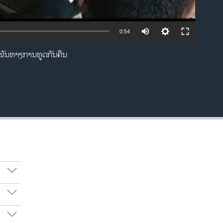
0:54
າພັນ​ທາງ​ການ​ທູດກັນ​ຄືນ​
EMBED