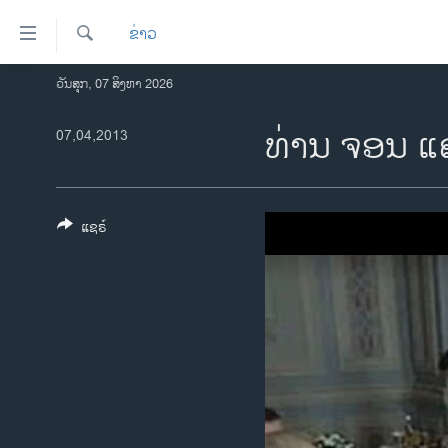
ລິ້ງ
ຂ່າວ
ສຳຫລັບ
ເຂົ້າ
ຄົ້ນຫາ
ວັນສຸກ, 07 ສິງຫາ 2026
ໂຮມເພຈ
ຫາ
ລາວ
ທ່ານ ຈອນ ແ
07,04,2013
ຂ້າມ
ຂ້າມ
ອາເມຣິກາ
ຂ້າມ
ການເລືອກຕັ້ງ ປະທານາທີບໍດີ ສະຫະລັດ
ໄປ
2024
ແຊຣ໌
ຫາ
ຂ່າວ​ຈີນ
ຊອກ
ຄົ້ນ
ໂລກ
ເອເຊຍ
ອິດສະຫຼະພາບດ້ານການຂ່າວ
ຊີວິດຊາວລາວ
ຊຸມຊົນຊາວລາວ