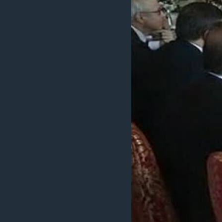
ວິທະຍາສາດ-ເທັກໂນໂລຈີ
ທຸລະກິດ
ພາສາອັງກິດ
ວີດີໂອ
ສຽງ
ລາຍການກະຈາຍສຽງ
ລາຍງານ