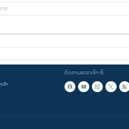
ຍງານ
ຕິດຕາມພວກເຮົາ ທີ່
ເຮົາ