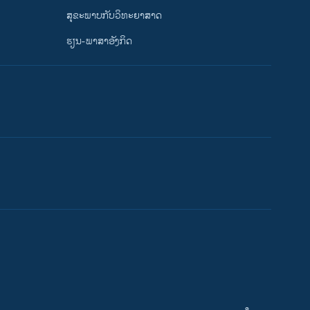
ສຸຂະພາບກັບວິທະຍາສາດ
ຮຽນ-ພາສາອັງກິດ