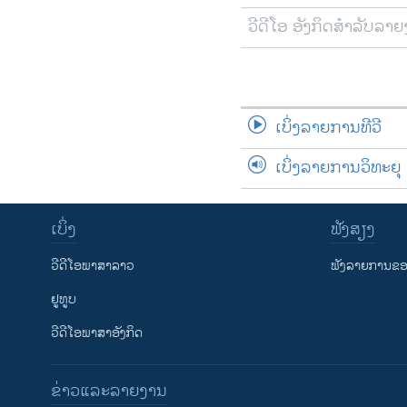
ວີດີໂອ ອັງກິດສຳລັບລາ
ເບິ່ງລາຍການທີວີ
ເບິ່ງລາຍການວິທະຍຸ
ເບິ່ງ
ຟັງສຽງ
ວີດີໂອພາສາລາວ
ຟັງລາຍການຂອງ
ຢູທູບ
ວີດີໂອພາສາອັງກິດ
ຂ່າວແລະລາຍງານ