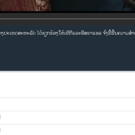
ງປະ​ເທດ​ສະຫະລັດ​ ​ໄດ້​ຮຽກຮ້ອງ​ໃຫ້​ເທີ​ກີ​ແລະ​ອີສຣາ​ແອ​ລ ຈົ່ງຮື້​ຟື້ນ​ຄວາມ​ສໍ
ີ
ີ