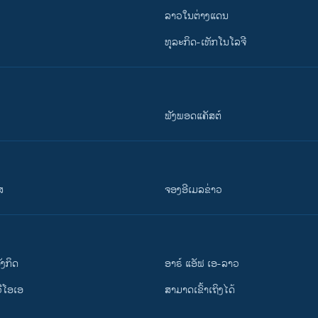
ລາວໃນຕ່າງແດນ
ທຸລະກິດ-ເທັກໂນໂລຈີ
ຟັງພອດແຄັສຕ໌
ສ
ຈອງອີເມລຂ່າວ
ັງ​ກິດ
ອາຣ໌ ແອັຟ ເອ-ລາວ
ວີ​ໂອ​ເອ
ສາມາດເຂົ້າເຖິງໄດ້