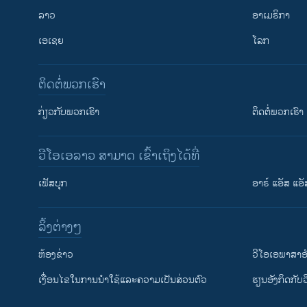
ລາວ
ອາເມຣິກາ
ເອເຊຍ
ໂລກ
ຕິດຕໍ່ພວກເຮົາ
ກ່ຽວກັບພວກເຮົາ
ຕິດຕໍ່ພວກເຮົາ
ວີໂອເອລາວ ສາມາດ ເຂົ້າເຖິງໄດ້ທີ່
ເຟັສບຸກ
ອາຣ໌ ແອັສ ແອັ
​ລິ້ງ​ຕ່າງໆ
ຕິດຕາມພວກເຮົາ ທີ່
​ຫ້ອງ​ຂ່າວ
ວີ​ໂອ​ເອ​ພາ​ສາ​ອ
​ເງື່ອນ​ໄຂ​ໃນ​ການ​ນຳ​ໃຊ້​ແລະຄວາມ​ເປັນ​ສ່​ວນ​ຕົວ
​ຮຽນ​ອັງ​ກິດ​ກັບ​
ພາສາຕ່າງໆ