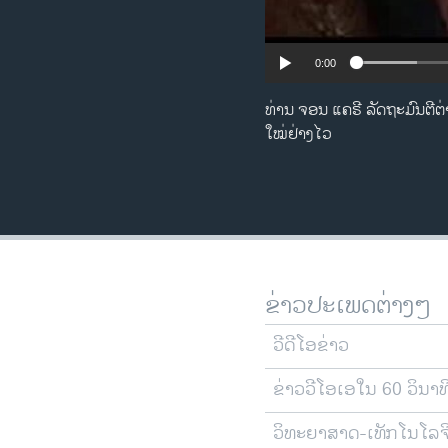
0:00
ທ່ານ ຈອນ ​ແຄ​ຣີ ລັດຖະມົນ​ຕີ​ຕ່າ
ໃໝ່ຢ່າງ​ໄວ
ຂ່າວປະເພດຕ່າງໆ
ວີດີໂອຂ່າວ
ຂ່າວວີໂອເອໃນ 60 ວິນາທ
ວິທະຍາສາດ-ເທັກໂນໂລຈ