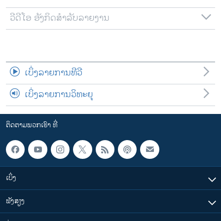
ວີດີໂອ ອັງກິດສຳລັບລາຍງານ
ເບິ່ງລາຍການທີວີ
ເບິ່ງລາຍການວິທະຍຸ
ຕິດຕາມພວກເຮົາ ທີ່
ເບິ່ງ
ຟັງສຽງ