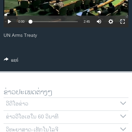
ວິທະຍາສາດ-ເທັກໂນໂລຈີ
ທຸລະກິດ
0:00
2:45
ພາສາອັງກິດ
UN Arms Treaty
ວີດີໂອ
ສຽງ
ລາຍການກະຈາຍສຽງ
ແຊຣ໌
ຕິດຕາມພວກເຮົາ ທີ່
ລາຍງານ
ຂ່າວປະເພດຕ່າງໆ
ພາສາຕ່າງໆ
ວີດີໂອຂ່າວ
ຂ່າວວີໂອເອໃນ 60 ວິນາທີ
ວິທະຍາສາດ-ເທັກໂນໂລຈີ