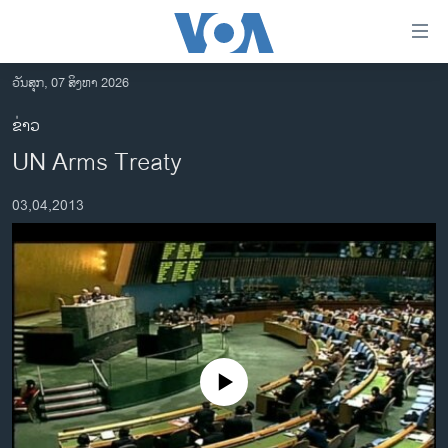
ລິ້ງ
ສຳຫລັບ
ເຂົ້າ
ວັນສຸກ, 07 ສິງຫາ 2026
ຫາ
ໂຮມເພຈ
ຂ່າວ
ຂ້າມ
ລາວ
UN Arms Treaty
ຂ້າມ
ອາເມຣິກາ
ຂ້າມ
03,04,2013
ໄປ
ການເລືອກຕັ້ງ ປະທານາທີບໍດີ ສະຫະລັດ 2024
ຫາ
ຂ່າວ​ຈີນ
ຊອກ
ຄົ້ນ
ໂລກ
ເອເຊຍ
ອິດສະຫຼະພາບດ້ານການຂ່າວ
No media source currently available
ຊີວິດຊາວລາວ
ຊຸມຊົນຊາວລາວ