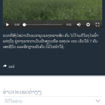
ວິທະຍາສາດ-ເທັກໂນໂລຈີ
ທຸລະກິດ
ພາສາອັງກິດ
0:00
0:51
ວີດີໂອ
ພວກທີ່ສົງໄສວ່າເປັນພວກຮຸນແຮງຫລາຍສິບ ຄົນ ໄດ້ໂຈມຕີໂຮງໄຟຟ້້າ
ສຽງ
ແຫ່ງນຶ່ງ ຢູ່ທາງພາກຕາເວັນຕົກສຽງເໜືອ ຂອງປະ ເທດ ເຮັດໃຫ້ 7 ຄົນ
ເສຍຊີວິດ ແລະອີກຫຼາຍພັນຄົນ ບໍ່ມີໄຟຟ້າໃຊ້.
ລາຍການກະຈາຍສຽງ
ຕິດຕາມພວກເຮົາ ທີ່
ລາຍງານ
ແຊຣ໌
ພາສາຕ່າງໆ
ຂ່າວປະເພດຕ່າງໆ
ວີດີໂອຂ່າວ