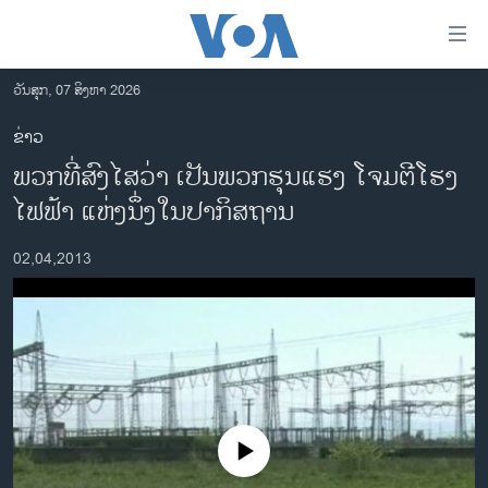
ລິ້ງ
ສຳຫລັບ
ເຂົ້າ
ວັນສຸກ, 07 ສິງຫາ 2026
ຫາ
ໂຮມເພຈ
ຂ່າວ
ຂ້າມ
ລາວ
ພວກທີ່ສົງໄສວ່າ ເປັນພວກຮຸນແຮງ ໂຈມຕີໂຮງ
ຂ້າມ
ອາເມຣິກາ
ຂ້າມ
ໄຟຟ້າ ແຫ່ງນຶ່ງໃນປາກິສຖານ
ໄປ
ການເລືອກຕັ້ງ ປະທານາທີບໍດີ ສະຫະລັດ 2024
ຫາ
02,04,2013
ຂ່າວ​ຈີນ
ຊອກ
ຄົ້ນ
ໂລກ
ເອເຊຍ
ອິດສະຫຼະພາບດ້ານການຂ່າວ
ຊີວິດຊາວລາວ
No media source currently available
ຊຸມຊົນຊາວລາວ