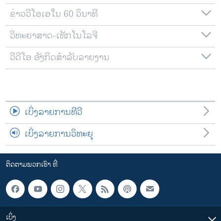
ຂ່າວວີໂອເອໃນ 60 ວິນາທີ
ວິທະຍາສາດ-ເທັກໂນໂລຈີ
ວີດີໂອ ອັງກິດສຳລັບລາຍງານ
ເບິ່ງລາຍການທີວີ
ເບິ່ງລາຍການວິທະຍຸ
ຕິດຕາມພວກເຮົາ ທີ່
ເບິ່ງ