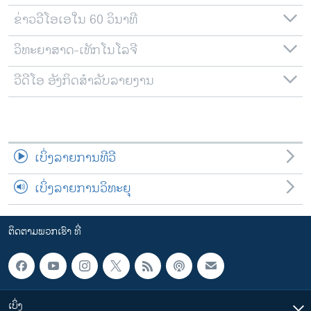
ຂ່າວວີໂອເອໃນ 60 ວິນາທີ
ວິທະຍາສາດ-ເທັກໂນໂລຈີ
ວີດີໂອ ອັງກິດສຳລັບລາຍງານ
ເບິ່ງລາຍການທີວີ
ເບິ່ງລາຍການວິທະຍຸ
ຕິດຕາມພວກເຮົາ ທີ່
ເບິ່ງ