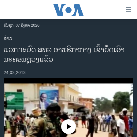
ລິ້ງ
ສຳຫລັບ
ເຂົ້າ
ວັນສຸກ, 07 ສິງຫາ 2026
ຫາ
ໂຮມເພຈ
ຂ່າວ
ຂ້າມ
ລາວ
ພວກກະບົດ ສທລ ອາຟຣິກາກາງ ເຂົ້າຍຶດເອົາ
ຂ້າມ
ອາເມຣິກາ
ຂ້າມ
ນະຄອນຫຼວງແລ້ວ
ໄປ
ການເລືອກຕັ້ງ ປະທານາທີບໍດີ ສະຫະລັດ 2024
ຫາ
24,03,2013
ຂ່າວ​ຈີນ
ຊອກ
ຄົ້ນ
ໂລກ
ເອເຊຍ
ອິດສະຫຼະພາບດ້ານການຂ່າວ
ຊີວິດຊາວລາວ
No media source currently available
ຊຸມຊົນຊາວລາວ