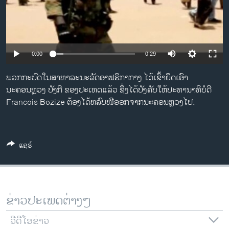
ວິທະຍາສາດ-ເທັກໂນໂລຈີ
ທຸລະກິດ
ພາສາອັງກິດ
0:00
0:29
ວີດີໂອ
ພວກກະບົດໃນສາທາລະນະລັດອາຟຣິກາກາງ ໄດ້ເຂົ້າຍຶດເອົາ
ສຽງ
ນະຄອນຫຼວງ ບັງກີ ຂອງປະເທດແລ້ວ ຊຶ່ງໄດ້ບັງຄັບໃຫ້ປະທານາທິບໍດີ
Francois Bozize ຕ້ອງໄດ້ຫລົບໜີອອກຈາກນະຄອນຫຼວງໄປ.
ລາຍການກະຈາຍສຽງ
ຕິດຕາມພວກເຮົາ ທີ່
ລາຍງານ
ແຊຣ໌
ພາສາຕ່າງໆ
ຂ່າວປະເພດຕ່າງໆ
ວີດີໂອຂ່າວ