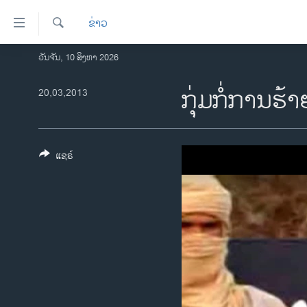
ລິ້ງ
ຂ່າວ
ສຳຫລັບ
ເຂົ້າ
ຄົ້ນຫາ
ວັນຈັນ, 10 ສິງຫາ 2026
ໂຮມເພຈ
ຫາ
ລາວ
ກຸ່ມກໍ່ການຮ
20,03,2013
ຂ້າມ
ຂ້າມ
ອາເມຣິກາ
ຂ້າມ
ການເລືອກຕັ້ງ ປະທານາທີບໍດີ ສະຫະລັດ
ໄປ
2024
ແຊຣ໌
ຫາ
ຂ່າວ​ຈີນ
ຊອກ
ຄົ້ນ
ໂລກ
ເອເຊຍ
ອິດສະຫຼະພາບດ້ານການຂ່າວ
ຊີວິດຊາວລາວ
ຊຸມຊົນຊາວລາວ