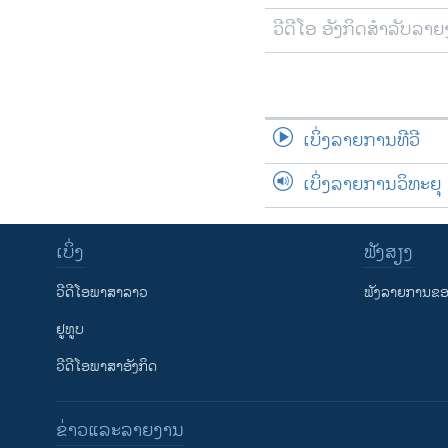
ວີດີໂອ ອັງກິດສຳລັບລາ
ເບິ່ງລາຍການທີວີ
ເບິ່ງລາຍການວິທະຍຸ
ເບິ່ງ
ຟັງສຽງ
ວີດີໂອພາສາລາວ
ຟັງລາຍການຂອງ
ຢູທູບ
ວີດີໂອພາສາອັງກິດ
ຂ່າວແລະລາຍງານ