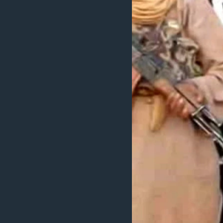
ວິທະຍາສາດ-ເທັກໂນໂລຈີ
ທຸລະກິດ
ພາສາອັງກິດ
ວີດີໂອ
ສຽງ
ລາຍການກະຈາຍສຽງ
ລາຍງານ