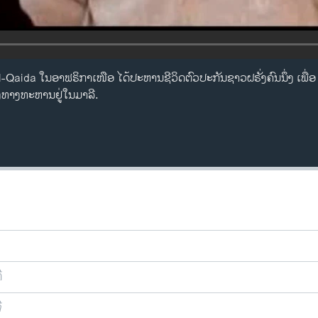
al-Qaida ໃນອາຟຣິກາເໜືອ ໄດ້ປະຫານຊີວິດຕົວປະກັນຊາວຝຣັ່ງຄົນນຶ່ງ ເພື່ອ 
ງທາງທະຫານຢູ່ໃນມາລີ.
ີ
ີ