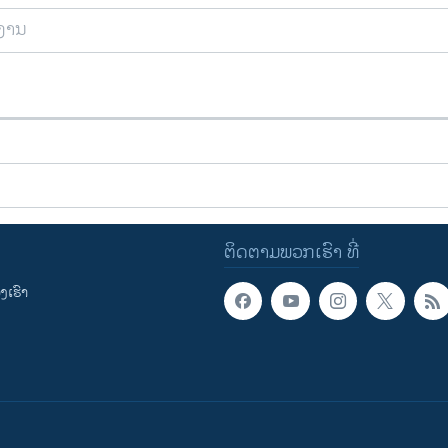
ຍງານ
ຕິດຕາມພວກເຮົາ ທີ່
ເຮົາ