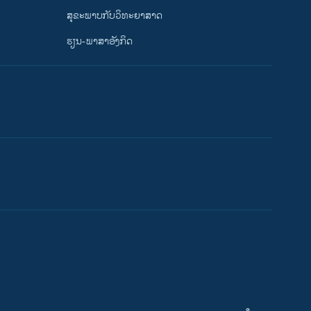
ສຸຂະພາບກັບວິທະຍາສາດ
ຮຽນ-ພາສາອັງກິດ