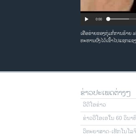
0:00
ເຄືອຂ່າຍຂອງກຸ່ມກໍ່ການຮ້າຍ 
ທະຫານຝັ່ງໄດ້ເຂົ້າໄປແຊກແຊ
ຂ່າວປະເພດຕ່າງໆ
ວີດີໂອຂ່າວ
ຂ່າວວີໂອເອໃນ 60 ວິນາທ
ວິທະຍາສາດ-ເທັກໂນໂລຈ