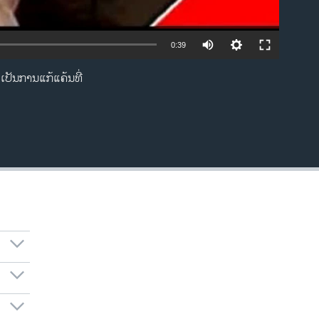
0:39
ເປັນການແກ້ແຄ້ນທີ່
EMBED