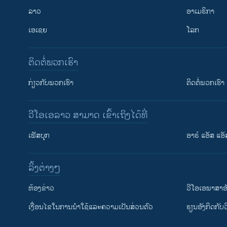
ລາວ
ອາເມຣິກາ
ເອເຊຍ
ໂລກ
ຕິດຕໍ່ພວກເຮົາ
ກ່ຽວກັບພວກເຮົາ
ຕິດຕໍ່ພວກເຮົາ
ວີໂອເອລາວ ສາມາດ ເຂົ້າເຖິງໄດ້ທີ່
ເຟັສບຸກ
ອາຣ໌ ແອັສ ແອັ
​ລິ້ງ​ຕ່າງໆ
ຕິດຕາມພວກເຮົາ ທີ່
​ຫ້ອງ​ຂ່າວ
ວີ​ໂອ​ເອ​ພາ​ສາ​ອ
​ເງື່ອນ​ໄຂ​ໃນ​ການ​ນຳ​ໃຊ້​ແລະຄວາມ​ເປັນ​ສ່​ວນ​ຕົວ
​ຮຽນ​ອັງ​ກິດ​ກັບ​
ພາສາຕ່າງໆ