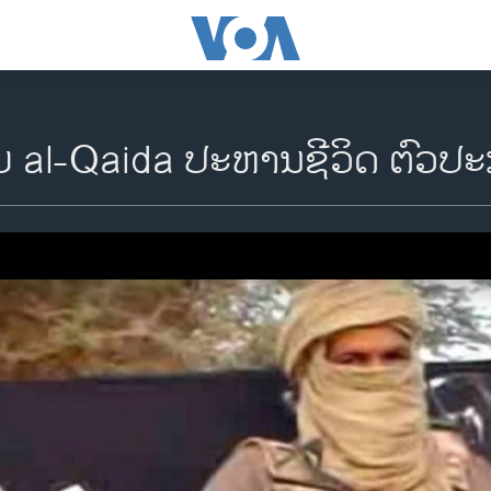
້າຍ al-Qaida ປະຫານຊີວິດ ຕົວປະ