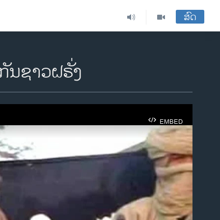
ສົດ
ກັນຊາວຝຣັ່ງ
EMBED