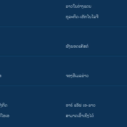
ລາວໃນຕ່າງແດນ
ທຸລະກິດ-ເທັກໂນໂລຈີ
ຟັງພອດແຄັສຕ໌
ສ
ຈອງອີເມລຂ່າວ
ັງ​ກິດ
ອາຣ໌ ແອັຟ ເອ-ລາວ
ວີ​ໂອ​ເອ
ສາມາດເຂົ້າເຖິງໄດ້