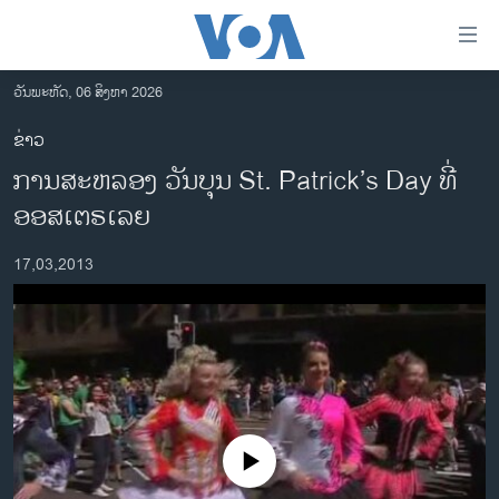
ລິ້ງ
ສຳຫລັບ
ເຂົ້າ
ວັນພະຫັດ, 06 ສິງຫາ 2026
ຫາ
ໂຮມເພຈ
ຂ່າວ
ຂ້າມ
ລາວ
ການສະຫລອງ ວັນບຸນ St. Patrick’s Day ທີ່
ຂ້າມ
ອາເມຣິກາ
ຂ້າມ
ອອສເຕຣເລຍ
ໄປ
ການເລືອກຕັ້ງ ປະທານາທີບໍດີ ສະຫະລັດ 2024
ຫາ
17,03,2013
ຂ່າວ​ຈີນ
ຊອກ
ຄົ້ນ
ໂລກ
ເອເຊຍ
ອິດສະຫຼະພາບດ້ານການຂ່າວ
ຊີວິດຊາວລາວ
No media source currently available
ຊຸມຊົນຊາວລາວ