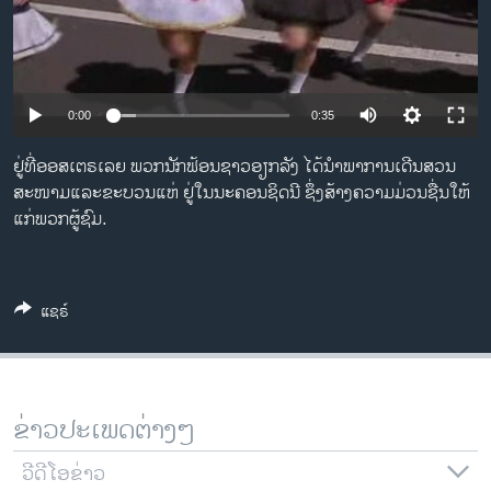
ວິທະຍາສາດ-ເທັກໂນໂລຈີ
ທຸລະກິດ
ພາສາອັງກິດ
0:00
0:35
ວີດີໂອ
ຢູ່ທີ່ອອສເຕຣເລຍ ພວກນັກຟ້ອນຊາວອຽກລັງ ໄດ້ນໍາພາການເດີນສວນ
ສຽງ
ສະໜາມແລະຂະບວນແຫ່ ຢູ່ໃນນະຄອນຊິດນີ ຊຶ່ງສ້າງຄວາມມ່ວນຊື່ນໃຫ້
ແກ່ພວກຜູ້ຊົມ.
ລາຍການກະຈາຍສຽງ
ຕິດຕາມພວກເຮົາ ທີ່
ລາຍງານ
ແຊຣ໌
ພາສາຕ່າງໆ
ຂ່າວປະເພດຕ່າງໆ
ວີດີໂອຂ່າວ