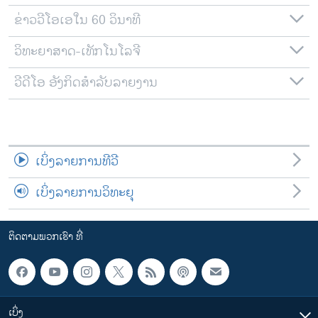
ຂ່າວວີໂອເອໃນ 60 ວິນາທີ
ວິທະຍາສາດ-ເທັກໂນໂລຈີ
ວີດີໂອ ອັງກິດສຳລັບລາຍງານ
ເບິ່ງລາຍການທີວີ
ເບິ່ງລາຍການວິທະຍຸ
ຕິດຕາມພວກເຮົາ ທີ່
ເບິ່ງ