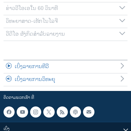
ຂ່າວວີໂອເອໃນ 60 ວິນາທີ
ວິທະຍາສາດ-ເທັກໂນໂລຈີ
ວີດີໂອ ອັງກິດສຳລັບລາຍງານ
ເບິ່ງລາຍການທີວີ
ເບິ່ງລາຍການວິທະຍຸ
ຕິດຕາມພວກເຮົາ ທີ່
ເບິ່ງ