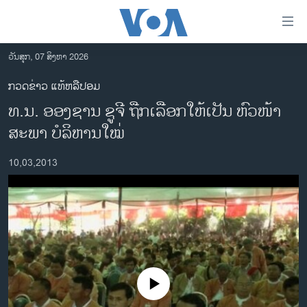
ລິ້ງ
ສຳຫລັບ
ເຂົ້າ
ວັນສຸກ, 07 ສິງຫາ 2026
ຫາ
ໂຮມເພຈ
ກວດຂ່າວ ແທ້ຫລືປອມ
ຂ້າມ
ລາວ
ທ.ນ. ອອງຊານ ຊູຈີ ຖືກເລືອກໃຫ້ເປັນ ຫົວໜ້າ
ຂ້າມ
ອາເມຣິກາ
ຂ້າມ
ສະພາ ບໍລິຫານໃໝ່
ໄປ
ການເລືອກຕັ້ງ ປະທານາທີບໍດີ ສະຫະລັດ 2024
ຫາ
10,03,2013
ຂ່າວ​ຈີນ
ຊອກ
ຄົ້ນ
ໂລກ
ເອເຊຍ
ອິດສະຫຼະພາບດ້ານການຂ່າວ
ຊີວິດຊາວລາວ
No media source currently available
ຊຸມຊົນຊາວລາວ