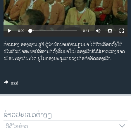
ວິທະຍາສາດ-ເທັກໂນໂລຈີ
ທຸລະກິດ
ພາສາອັງກິດ
0:00
0:41
ວີດີໂອ
ທ່ານນາງ ອອງຊານ ຊູຈີ ຜູ້ນໍາພັກຝ່າຍຄ້ານມຽນມາ ໄດ້ຖືກເລືອກຕັ້ງໃຫ້
ສຽງ
ເປັນຫົວໜ້າສະພາບໍລິຫານທີ່ຕັ້ງຂຶ້ນມາໃໝ່ ຂອງພັກສັນນິບາດແຫ່ງຊາດ
ເພື່ອປະຊາທິປະໄຕ ຢູ່ໃນກອງປະຊຸມຫລວງເທື່ອທໍາອິດຂອງພັກ.
ລາຍການກະຈາຍສຽງ
ຕິດຕາມພວກເຮົາ ທີ່
ລາຍງານ
ແຊຣ໌
ພາສາຕ່າງໆ
ຂ່າວປະເພດຕ່າງໆ
ວີດີໂອຂ່າວ