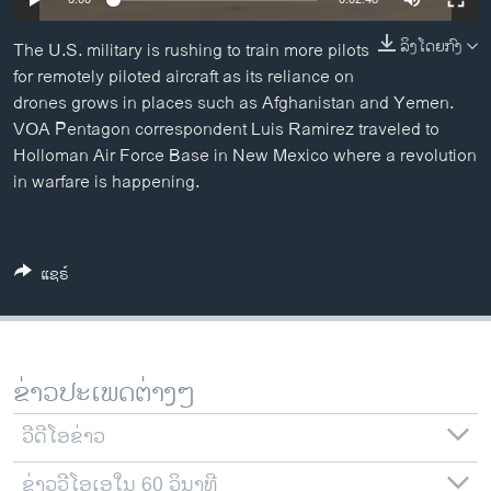
ວິທະຍາສາດ-ເທັກໂນໂລຈີ
ລິງໂດຍກົງ
The U.S. military is rushing to train more pilots
ທຸລະກິດ
for remotely piloted aircraft as its reliance on
ພາສາອັງກິດ
drones grows in places such as Afghanistan and Yemen.
VOA Pentagon correspondent Luis Ramirez traveled to
ວີດີໂອ
Holloman Air Force Base in New Mexico where a revolution
ສຽງ
in warfare is happening.
ລາຍການກະຈາຍສຽງ
ຕິດຕາມພວກເຮົາ ທີ່
ລາຍງານ
ແຊຣ໌
ພາສາຕ່າງໆ
ຂ່າວປະເພດຕ່າງໆ
ວີດີໂອຂ່າວ
ຂ່າວວີໂອເອໃນ 60 ວິນາທີ