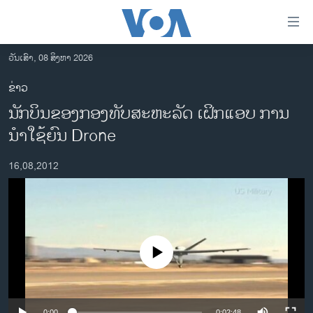
ລິ້ງ
ສຳຫລັບ
ເຂົ້າ
ວັນເສົາ, 08 ສິງຫາ 2026
ຫາ
ໂຮມເພຈ
ຂ່າວ
ຂ້າມ
ລາວ
ນັກບິນຂອງກອງທັບສະຫະລັດ ເຝິກແອບ ການ
ຂ້າມ
ອາເມຣິກາ
ຂ້າມ
ນໍາໃຊ້ຍົນ Drone
ໄປ
ການເລືອກຕັ້ງ ປະທານາທີບໍດີ ສະຫະລັດ 2024
ຫາ
16,08,2012
ຂ່າວ​ຈີນ
ຊອກ
ຄົ້ນ
ໂລກ
ເອເຊຍ
ອິດສະຫຼະພາບດ້ານການຂ່າວ
No media source currently available
ຊີວິດຊາວລາວ
ຊຸມຊົນຊາວລາວ
0:00
0:02:48