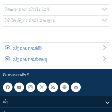
ວິທະຍາສາດ-ເທັກໂນໂລຈີ
ວີດີໂອ ອັງກິດສຳລັບລາຍງານ
ເບິ່ງລາຍການທີວີ
ເບິ່ງລາຍການວິທະຍຸ
ຕິດຕາມພວກເຮົາ ທີ່
ເບິ່ງ