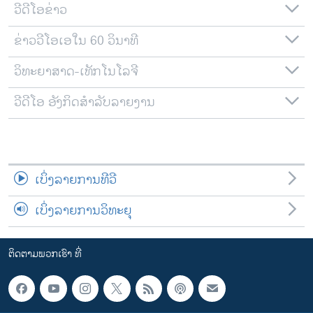
ວີດີໂອຂ່າວ
ຂ່າວວີໂອເອໃນ 60 ວິນາທີ
ວິທະຍາສາດ-ເທັກໂນໂລຈີ
ວີດີໂອ ອັງກິດສຳລັບລາຍງານ
ເບິ່ງລາຍການທີວີ
ເບິ່ງລາຍການວິທະຍຸ
ຕິດຕາມພວກເຮົາ ທີ່