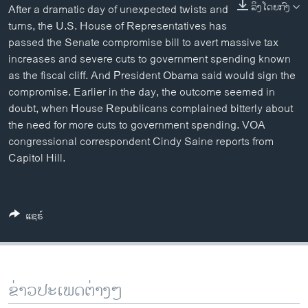
ລິງໂດຍກົງ
After a dramatic day of unexpected twists and
ວິທະຍາສາດ-ເທັກໂນໂລຈີ
turns, the U.S. House of Representatives has
ທຸລະກິດ
passed the Senate compromise bill to avert massive tax
increases and severe cuts to government spending known
ພາສາອັງກິດ
as the fiscal cliff. And President Obama said would sign the
ວີດີໂອ
compromise. Earlier in the day, the outcome seemed in
doubt, when House Republicans complained bitterly about
ສຽງ
the need for more cuts to government spending. VOA
ລາຍການກະຈາຍສຽງ
congressional correspondent Cindy Saine reports from
ຕິດຕາມພວກເຮົາ ທີ່
Capitol Hill.
ລາຍງານ
ພາສາຕ່າງໆ
ແຊຣ໌
ຂ່າວປະເພດຕ່າງໆ