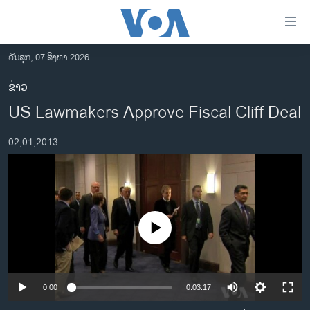
ລິ້ງ
ສຳຫລັບ
ເຂົ້າ
ວັນສຸກ, 07 ສິງຫາ 2026
ຫາ
ໂຮມເພຈ
ຂ່າວ
ຂ້າມ
ລາວ
US Lawmakers Approve Fiscal Cliff Deal
ຂ້າມ
ອາເມຣິກາ
ຂ້າມ
02,01,2013
ໄປ
ການເລືອກຕັ້ງ ປະທານາທີບໍດີ ສະຫະລັດ 2024
ຫາ
ຂ່າວ​ຈີນ
ຊອກ
ຄົ້ນ
ໂລກ
ເອເຊຍ
No media source currently available
ອິດສະຫຼະພາບດ້ານການຂ່າວ
ຊີວິດຊາວລາວ
0:00
0:03:17
ຊຸມຊົນຊາວລາວ