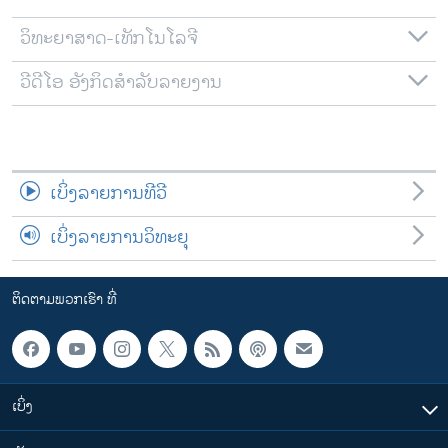
ວິທະຍາສາດ-ເທັກໂນໂລຈີ
ວີດີໂອ ອັງກິດສຳລັບລາຍງານ
ເບິ່ງລາຍການທີວີ
ເບິ່ງລາຍການວິທະຍຸ
ຕິດຕາມພວກເຮົາ ທີ່
ເບິ່ງ