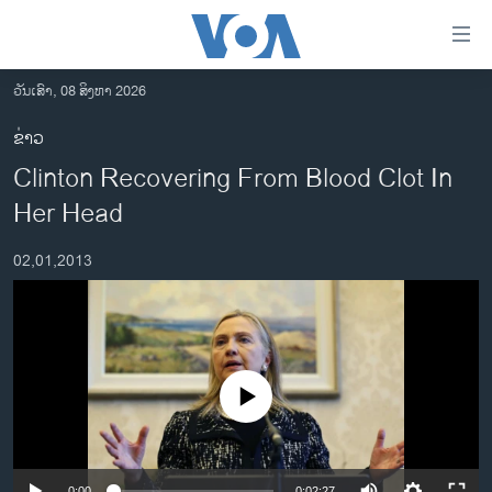
ລິ້ງ
ສຳຫລັບ
ເຂົ້າ
ວັນເສົາ, 08 ສິງຫາ 2026
ຫາ
ໂຮມເພຈ
ຂ່າວ
ຂ້າມ
ລາວ
Clinton Recovering From Blood Clot In
ຂ້າມ
ອາເມຣິກາ
ຂ້າມ
Her Head
ໄປ
ການເລືອກຕັ້ງ ປະທານາທີບໍດີ ສະຫະລັດ 2024
ຫາ
02,01,2013
ຂ່າວ​ຈີນ
ຊອກ
ຄົ້ນ
ໂລກ
ເອເຊຍ
ອິດສະຫຼະພາບດ້ານການຂ່າວ
No media source currently available
ຊີວິດຊາວລາວ
ຊຸມຊົນຊາວລາວ
0:00
0:02:27