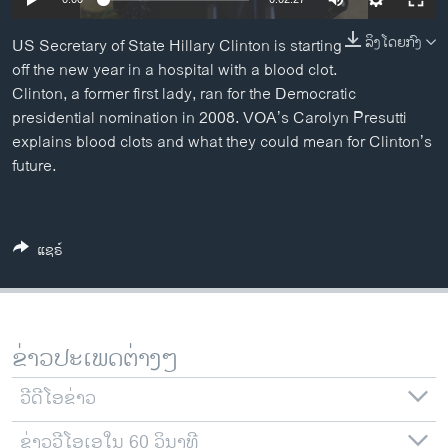
ວິທະຍາສາດ-ເທັກໂນໂລຈີ
ລິງໂດຍກົງ
US Secretary of State Hillary Clinton is starting
ທຸລະກິດ
off the new year in a hospital with a blood clot.
ພາສາອັງກິດ
Clinton, a former first lady, ran for the Democratic
presidential nomination in 2008. VOA’s Carolyn Presutti
ວີດີໂອ
explains blood clots and what they could mean for Clinton’s
ສຽງ
future.
ລາຍການກະຈາຍສຽງ
ຕິດຕາມພວກເຮົາ ທີ່
ລາຍງານ
ແຊຣ໌
ພາສາຕ່າງໆ
ຂ່າວປະເພດຕ່າງໆ
ວີດີໂອຂ່າວ
ຂ່າວວີໂອເອໃນ 60 ວິນາທີ