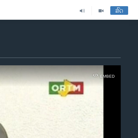
ສົດ
EMBED