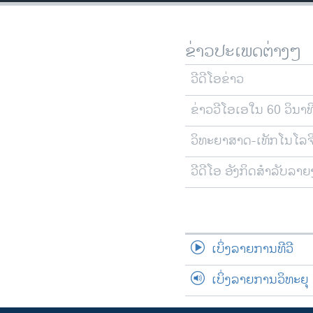
ຂ່າວປະເພດຕ່າງໆ
ວີດີໂອຂ່າວ
ຂ່າວວີໂອເອໃນ 60 ວິນາທ
ວິທະຍາສາດ-ເທັກໂນໂລຈ
ວີດີໂອ ອັງກິດສຳລັບລາ
ເບິ່ງລາຍການທີວີ
ເບິ່ງລາຍການວິທະຍຸ