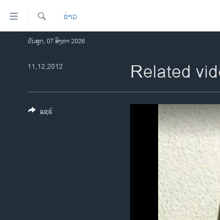
ລິ້ງ
ຂ່າວ
ສຳຫລັບ
ເຂົ້າ
ຄົ້ນຫາ
ວັນສຸກ, 07 ສິງຫາ 2026
ໂຮມເພຈ
ຫາ
ລາວ
Related vid
11,12,2012
ຂ້າມ
ຂ້າມ
ອາເມຣິກາ
ຂ້າມ
ການເລືອກຕັ້ງ ປະທານາທີບໍດີ ສະຫະລັດ
ໄປ
2024
ແຊຣ໌
ຫາ
ຂ່າວ​ຈີນ
ຊອກ
ຄົ້ນ
ໂລກ
ເອເຊຍ
ອິດສະຫຼະພາບດ້ານການຂ່າວ
ຊີວິດຊາວລາວ
ຊຸມຊົນຊາວລາວ