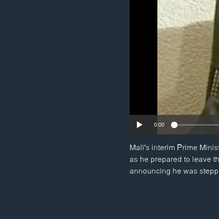
ວິທະຍາສາດ-ເທັກໂນໂລຈີ
ທຸລະກິດ
ພາສາອັງກິດ
ວີດີໂອ
ສຽງ
ລາຍການກະຈາຍສຽງ
ລາຍງານ
0:00
Mali's interim Prime Minis
as he prepared to leave t
announcing he was steppi