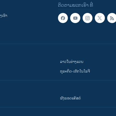
ຕິດຕາມພວກເຮົາ ທີ່
ເຮົາ
ລາວໃນຕ່າງແດນ
ທຸລະກິດ-ເທັກໂນໂລຈີ
ຟັງພອດແຄັສຕ໌