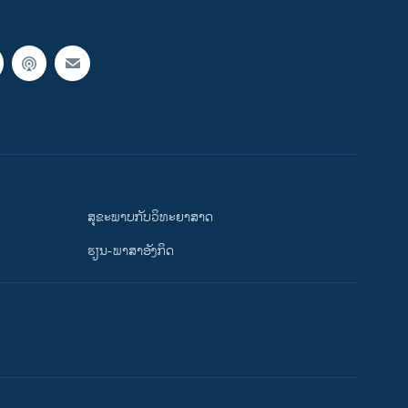
ສຸຂະພາບກັບວິທະຍາສາດ
ຮຽນ-ພາສາອັງກິດ