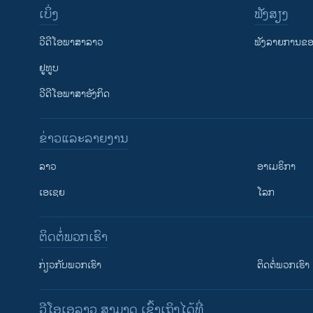
ເບິ່ງ
ຟັງສຽງ
ວີດີໂອພາສາລາວ
ຟັງລາຍການຂອງ
ຢູທູບ
ວີດີໂອພາສາອັງກິດ
ຂ່າວແລະລາຍງານ
ລາວ
ອາເມຣິກາ
ເອເຊຍ
ໂລກ
ຕິດຕໍ່ພວກເຮົາ
ກ່ຽວກັບພວກເຮົາ
ຕິດຕໍ່ພວກເຮົາ
ວີໂອເອລາວ ສາມາດ ເຂົ້າເຖິງໄດ້ທີ່