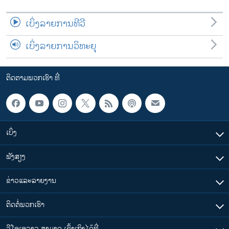
ເບິ່ງລາຍການທີວີ
ເບິ່ງລາຍການວິທະຍຸ
ຕິດຕາມພວກເຮົາ ທີ່
ເບິ່ງ
ຟັງສຽງ
ຂ່າວແລະລາຍງານ
ຕິດຕໍ່ພວກເຮົາ
ວີໂອເອລາວ ສາມາດ ເຂົ້າເຖິງໄດ້ທີ່