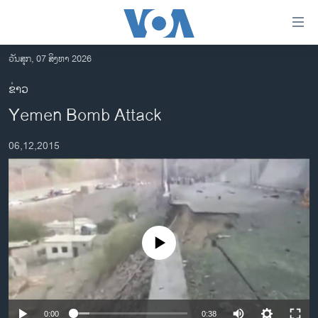
ລິ້ງ
ສຳຫລັບ
ເຂົ້າ
ວັນສຸກ, 07 ສິງຫາ 2026
ຫາ
ໂຮມເພຈ
ຂ່າວ
ຂ້າມ
ລາວ
Yemen Bomb Attack
ຂ້າມ
ອາເມຣິກາ
ຂ້າມ
06,12,2015
ໄປ
ການເລືອກຕັ້ງ ປະທານາທີບໍດີ ສະຫະລັດ 2024
ຫາ
ຂ່າວ​ຈີນ
ຊອກ
ຄົ້ນ
ໂລກ
ເອເຊຍ
No media source currently available
ອິດສະຫຼະພາບດ້ານການຂ່າວ
ຊີວິດຊາວລາວ
ຊຸມຊົນຊາວລາວ
0:00
0:38