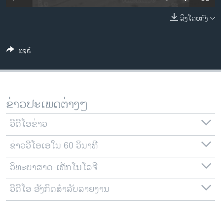
ວິທະຍາສາດ-ເທັກໂນໂລຈີ
ລິງໂດຍກົງ
ທຸລະກິດ
ພາສາອັງກິດ
ແຊຣ໌
ວີດີໂອ
ສຽງ
ລາຍການກະຈາຍສຽງ
ຂ່າວປະເພດຕ່າງໆ
ຕິດຕາມພວກເຮົາ ທີ່
ລາຍງານ
ວີດີໂອຂ່າວ
ຂ່າວວີໂອເອໃນ 60 ວິນາທີ
ພາສາຕ່າງໆ
ວິທະຍາສາດ-ເທັກໂນໂລຈີ
ວີດີໂອ ອັງກິດສຳລັບລາຍງານ