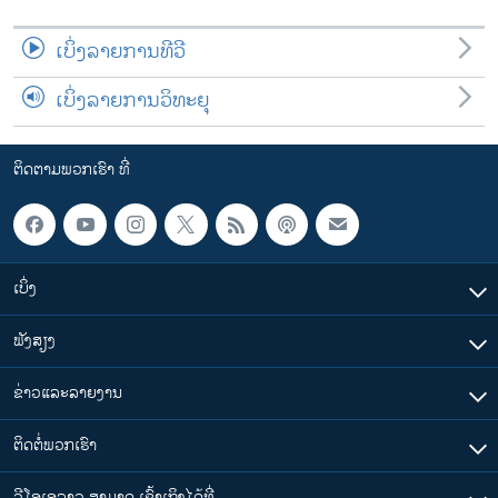
ເບິ່ງລາຍການທີວີ
ເບິ່ງລາຍການວິທະຍຸ
ຕິດຕາມພວກເຮົາ ທີ່
ເບິ່ງ
ຟັງສຽງ
ຂ່າວແລະລາຍງານ
ຕິດຕໍ່ພວກເຮົາ
ວີໂອເອລາວ ສາມາດ ເຂົ້າເຖິງໄດ້ທີ່