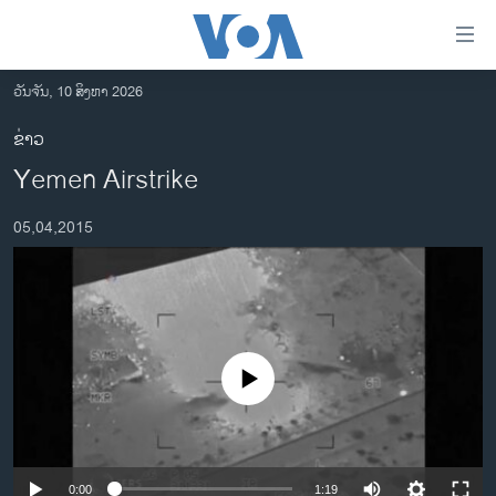
ລິ້ງ
ສຳຫລັບ
ເຂົ້າ
ວັນຈັນ, 10 ສິງຫາ 2026
ຫາ
ໂຮມເພຈ
ຂ່າວ
ຂ້າມ
ລາວ
Yemen Airstrike
ຂ້າມ
ອາເມຣິກາ
ຂ້າມ
05,04,2015
ໄປ
ການເລືອກຕັ້ງ ປະທານາທີບໍດີ ສະຫະລັດ 2024
ຫາ
ຂ່າວ​ຈີນ
ຊອກ
ຄົ້ນ
ໂລກ
ເອເຊຍ
No media source currently available
ອິດສະຫຼະພາບດ້ານການຂ່າວ
ຊີວິດຊາວລາວ
ຊຸມຊົນຊາວລາວ
0:00
1:19