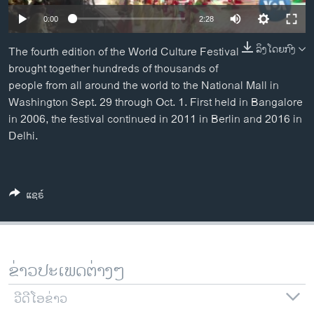
ວິທະຍາສາດ-ເທັກໂນໂລຈີ
0:00
2:28
ທຸລະກິດ
ລິງໂດຍກົງ
The fourth edition of the World Culture Festival
ພາສາອັງກິດ
brought together hundreds of thousands of
people from all around the world to the National Mall in
ວີດີໂອ
Washington Sept. 29 through Oct. 1. First held in Bangalore
ສຽງ
in 2006, the festival continued in 2011 in Berlin and 2016 in
Delhi.
ລາຍການກະຈາຍສຽງ
ຕິດຕາມພວກເຮົາ ທີ່
ລາຍງານ
ແຊຣ໌
ພາສາຕ່າງໆ
ຂ່າວປະເພດຕ່າງໆ
ວີດີໂອຂ່າວ