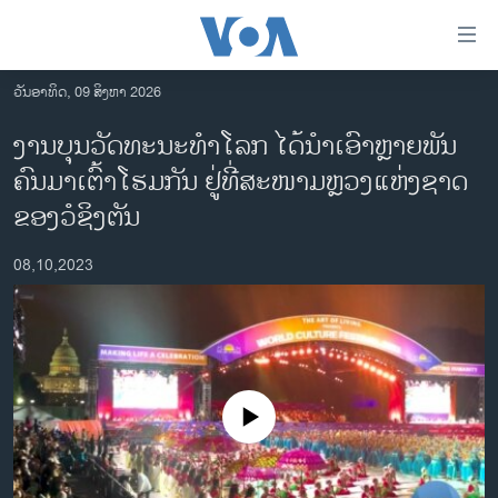
ລິ້ງ
ສຳຫລັບ
ເຂົ້າ
ວັນອາທິດ, 09 ສິງຫາ 2026
ຫາ
ໂຮມເພຈ
ງານ​ບຸນ​ວັດ​ທະ​ນະ​ທຳ​ໂລກ​ ໄດ້​ນຳ​ເອົາ​ຫຼາຍ​ພັນ​
ຂ້າມ
ລາວ
ຄົນ​ມາ​ເຕົ້າ​ໂຮມ​ກັນ ​ຢູ່​ທີ່ສະໜາມຫຼວງແຫ່ງ​ຊາດ
ຂ້າມ
ອາເມຣິກາ
ຂ້າມ
ຂອງ​ວໍ​ຊິງ​ຕັນ
ໄປ
ການເລືອກຕັ້ງ ປະທານາທີບໍດີ ສະຫະລັດ 2024
ຫາ
08,10,2023
ຂ່າວ​ຈີນ
ຊອກ
ຄົ້ນ
ໂລກ
ເອເຊຍ
ອິດສະຫຼະພາບດ້ານການຂ່າວ
No media source currently available
ຊີວິດຊາວລາວ
ຊຸມຊົນຊາວລາວ