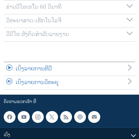
ຂ່າວວີໂອເອໃນ 60 ວິນາທີ
ວິທະຍາສາດ-ເທັກໂນໂລຈີ
ວີດີໂອ ອັງກິດສຳລັບລາຍງານ
ເບິ່ງລາຍການທີວີ
ເບິ່ງລາຍການວິທະຍຸ
ຕິດຕາມພວກເຮົາ ທີ່
ເບິ່ງ