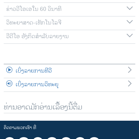
ຂ່າວວີໂອເອໃນ 60 ວິນາທີ
ວິທະຍາສາດ-ເທັກໂນໂລຈີ
ວີດີໂອ ອັງກິດສຳລັບລາຍງານ
ເບິ່ງລາຍການທີວີ
ເບິ່ງລາຍການວິທະຍຸ
ທ່ານອາດມັກອ່ານເລື້ອງນີ້ຕື່ມ
ຕິດຕາມພວກເຮົາ ທີ່