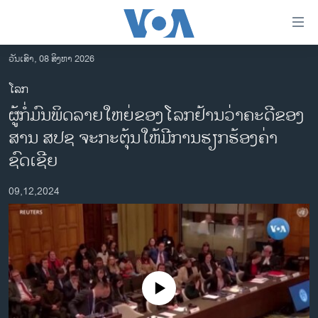
ລິ້ງ
ສຳຫລັບ
ເຂົ້າ
ວັນເສົາ, 08 ສິງຫາ 2026
ຫາ
ໂຮມເພຈ
ໂລກ
ຂ້າມ
ລາວ
ຜູ້ກໍ່ມົນພິດລາຍໃຫຍ່ຂອງໂລກຢ້ານວ່າຄະດີຂອງ
ຂ້າມ
ອາເມຣິກາ
ຂ້າມ
ສານ ສປຊ ຈະກະຕຸ້ນໃຫ້ມີການຮຽກຮ້ອງຄ່າ
ໄປ
ການເລືອກຕັ້ງ ປະທານາທີບໍດີ ສະຫະລັດ 2024
ຊົດເຊີຍ
ຫາ
ຂ່າວ​ຈີນ
ຊອກ
09,12,2024
ຄົ້ນ
ໂລກ
ເອເຊຍ
ອິດສະຫຼະພາບດ້ານການຂ່າວ
ຊີວິດຊາວລາວ
No media source currently available
ຊຸມຊົນຊາວລາວ