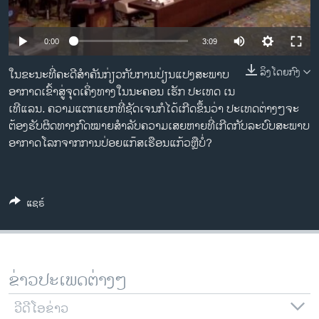
ວິທະຍາສາດ-ເທັກໂນໂລຈີ
ທຸລະກິດ
0:00
3:09
ພາສາອັງກິດ
ລິງໂດຍກົງ
ໃນຂະນະທີ່ຄະດີສໍາຄັນກ່ຽວກັບການປ່ຽນແປງສະພາບ
ວີດີໂອ
ອາກາດເຂົ້າສູ່ຈຸດເຄິ່ງທາງໃນນະຄອນ ເຮັກ ປະເທດ ເນ
ເທີແລນ. ຄວາມແຕກແຍກທີ່ຊັດເຈນກໍໄດ້ເກີດຂຶ້ນວ່າ ປະເທດຕ່າງໆຈະ
ສຽງ
ຕ້ອງຮັບຜິດທາງກົດໝາຍສໍາລັບຄວາມເສຍຫາຍທີ່ເກີດກັບລະບົບສະພາບ
ອາກາດໂລກຈາກການປ່ອຍແກ໊ສເຮືອນແກ້ວຫຼືບໍ່?
ລາຍການກະຈາຍສຽງ
ຕິດຕາມພວກເຮົາ ທີ່
ລາຍງານ
ແຊຣ໌
ພາສາຕ່າງໆ
ຂ່າວປະເພດຕ່າງໆ
ວີດີໂອຂ່າວ