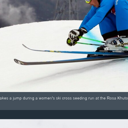
 takes a jump during a women's ski cross seeding run at the Rosa Khut