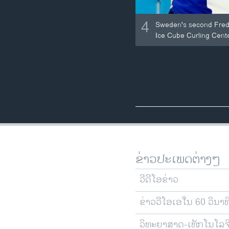
4
Sweden's second Fredri
Ice Cube Curling Cente
ຂ່າວປະເພດຕ່າງໆ
ວີດີໂອຂ່າວ
ຂ່າວວີໂອເອໃນ 60 ວິນາທ
ວິທະຍາສາດ-ເທັກໂນໂລຈ