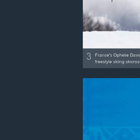
3
France's Ophelie Dav
freestyle skiing skicr