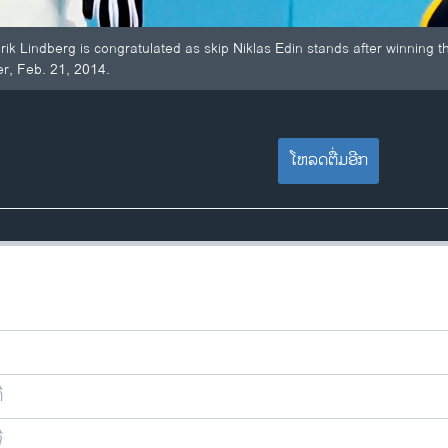
k Lindberg is congratulated as skip Niklas Edin stands after winning 
r, Feb. 21, 2014.
ໂຫລດຕື່ມອີກ
ີ
ີ