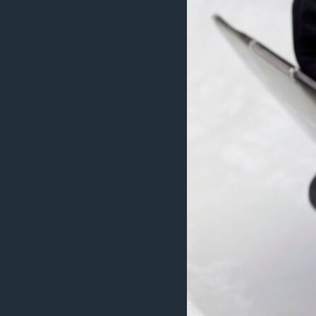
ວິທະຍາສາດ-ເທັກໂນໂລຈີ
ທຸລະກິດ
ພາສາອັງກິດ
ວີດີໂອ
ສຽງ
ລາຍການກະຈາຍສຽງ
ລາຍງານ