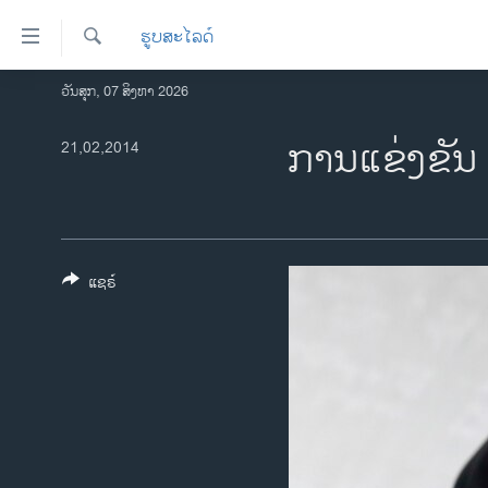
ລິ້ງ
ຮູບສະໄລດ໌
ສຳຫລັບ
ເຂົ້າ
ຄົ້ນຫາ
ວັນສຸກ, 07 ສິງຫາ 2026
ໂຮມເພຈ
ຫາ
ລາວ
ການແຂ່ງຂັນ 
21,02,2014
ຂ້າມ
ຂ້າມ
ອາເມຣິກາ
ຂ້າມ
ການເລືອກຕັ້ງ ປະທານາທີບໍດີ ສະຫະລັດ
ໄປ
2024
ຫາ
ຂ່າວ​ຈີນ
ຊອກ
ແຊຣ໌
ຄົ້ນ
ໂລກ
ເອເຊຍ
ອິດສະຫຼະພາບດ້ານການຂ່າວ
ຊີວິດຊາວລາວ
ຊຸມຊົນຊາວລາວ