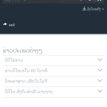
ວິທະຍາສາດ-ເທັກໂນໂລຈີ
ລິງໂດຍກົງ
ທຸລະກິດ
ພາສາອັງກິດ
ແຊຣ໌
ວີດີໂອ
ສຽງ
ລາຍການກະຈາຍສຽງ
ຂ່າວປະເພດຕ່າງໆ
ຕິດຕາມພວກເຮົາ ທີ່
ລາຍງານ
ວີດີໂອຂ່າວ
ຂ່າວວີໂອເອໃນ 60 ວິນາທີ
ພາສາຕ່າງໆ
ວິທະຍາສາດ-ເທັກໂນໂລຈີ
ວີດີໂອ ອັງກິດສຳລັບລາຍງານ