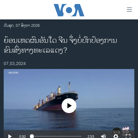
ລິ້ງ
ສຳຫລັບ
ເຂົ້າ
ວັນສຸກ, 07 ສິງຫາ 2026
ຫາ
ໂຮມເພຈ
ຍ້ອນເຫດຜົນອັນໃດ ຈີນ ຈຶ່ງບໍ່ປົກປ້ອງການ
ຂ້າມ
ລາວ
ຂົນສົ່ງທາງທະເລແດງ?
ຂ້າມ
ອາເມຣິກາ
ຂ້າມ
07,03,2024
ໄປ
ການເລືອກຕັ້ງ ປະທານາທີບໍດີ ສະຫະລັດ 2024
ຫາ
ຂ່າວ​ຈີນ
ຊອກ
ຄົ້ນ
ໂລກ
ເອເຊຍ
No media source currently available
ອິດສະຫຼະພາບດ້ານການຂ່າວ
ຊີວິດຊາວລາວ
ຊຸມຊົນຊາວລາວ
0:00
2:53