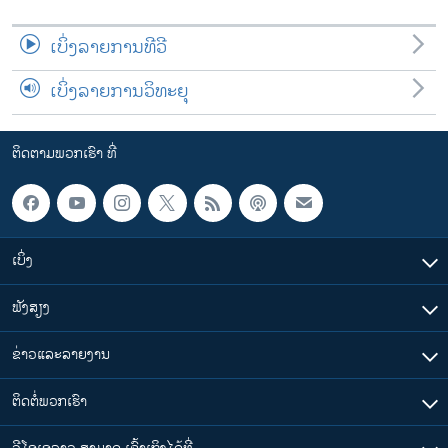
ເບິ່ງລາຍການທີວີ
ເບິ່ງລາຍການວິທະຍຸ
ຕິດຕາມພວກເຮົາ ທີ່
ເບິ່ງ
ຟັງສຽງ
ຂ່າວແລະລາຍງານ
ຕິດຕໍ່ພວກເຮົາ