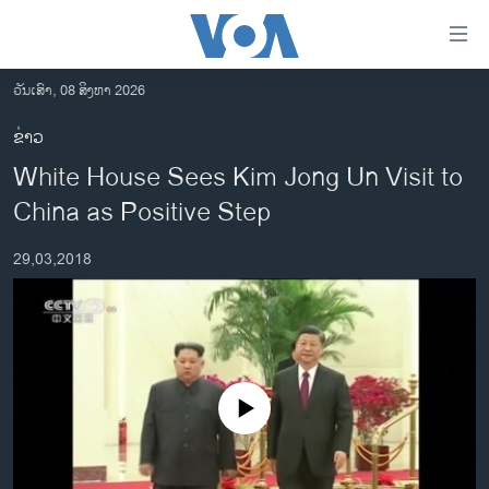
ລິ້ງ
ສຳຫລັບ
ເຂົ້າ
ວັນເສົາ, 08 ສິງຫາ 2026
ຫາ
ໂຮມເພຈ
ຂ່າວ
ຂ້າມ
ລາວ
White House Sees Kim Jong Un Visit to
ຂ້າມ
ອາເມຣິກາ
ຂ້າມ
China as Positive Step
ໄປ
ການເລືອກຕັ້ງ ປະທານາທີບໍດີ ສະຫະລັດ 2024
ຫາ
29,03,2018
ຂ່າວ​ຈີນ
ຊອກ
ຄົ້ນ
ໂລກ
ເອເຊຍ
ອິດສະຫຼະພາບດ້ານການຂ່າວ
No media source currently available
ຊີວິດຊາວລາວ
ຊຸມຊົນຊາວລາວ