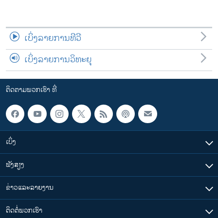
ເບິ່ງລາຍການທີວີ
ເບິ່ງລາຍການວິທະຍຸ
ຕິດຕາມພວກເຮົາ ທີ່
ເບິ່ງ
ຟັງສຽງ
ຂ່າວແລະລາຍງານ
ຕິດຕໍ່ພວກເຮົາ