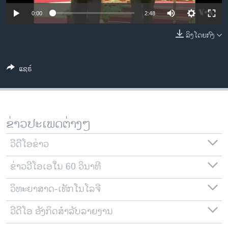
ວິທະຍາສາດ-ເທັກໂນໂລຈີ
0:00
2:48
ທຸລະກິດ
ລິງໂດຍກົງ
ພາສາອັງກິດ
ວີດີໂອ
ແຊຣ໌
ສຽງ
ລາຍການກະຈາຍສຽງ
ຕິດຕາມພວກເຮົາ ທີ່
ຂ່າວປະເພດຕ່າງໆ
ລາຍງານ
ວີດີໂອຂ່າວ
ພາສາຕ່າງໆ
ຂ່າວວີໂອເອໃນ 60 ວິນາທີ
ວິທະຍາສາດ-ເທັກໂນໂລຈີ
ວີດີໂອ ອັງກິດສຳລັບລາຍງານ