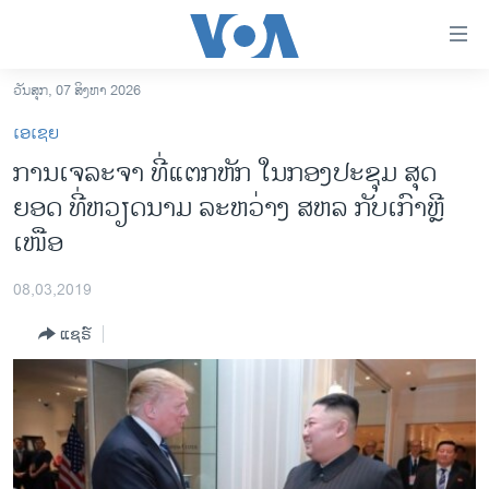
ລິ້ງ
ສຳຫລັບ
ເຂົ້າ
ວັນສຸກ, 07 ສິງຫາ 2026
ຫາ
ໂຮມເພຈ
ເອເຊຍ
ຂ້າມ
ລາວ
ການ​ເຈ​ລະ​ຈາ ​ທີ່​ແຕກ​ຫັກ​ ໃນ​ກອງ​ປະ​ຊຸມ ​ສຸດ
ຂ້າມ
ອາເມຣິກາ
ຍອດ ​ທີ່​ຫວຽດ​ນາມ ລະ​ຫວ່າງ​ ສຫລ ກັບ​ເກົາ​ຫຼີ​
ຂ້າມ
ໄປ
ການເລືອກຕັ້ງ ປະທານາທີບໍດີ ສະຫະລັດ 2024
ເໜືອ
ຫາ
ຂ່າວ​ຈີນ
ຊອກ
08,03,2019
ຄົ້ນ
ໂລກ
ແຊຣ໌
ເອເຊຍ
ອິດສະຫຼະພາບດ້ານການຂ່າວ
ຊີວິດຊາວລາວ
ຊຸມຊົນຊາວລາວ