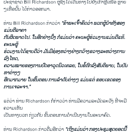
ປະ​ຊາ​ຊາດ Bill Richardson ຜູ້​ຊຶ່ງ​ໄດ້​ເດີນ​ທາງ​ໄປ​ຍັງ​ເກົາ​ຫຼີ​ເໜືອ ຫຼາຍ
ໆ​ເທື່ອ​ນັ້ນ ໄດ້ກ່າວອອກມາ​.
​ທ່ານ Bill Richardson ກ່າວ​ວ່າ
“ຂ້າ​ພະ​ເຈົ້າ​ຄິດ​ວ່າ ພວກ​ຜູ້​ນຳ​ທັງ​ສອງ
ແມ່ນ​ຕີລາຄາ
ກັນຜິດພາດ​ໄປ. ໃນ​ອີກ​ຢ່າງ​ນຶ່ງ​ ກໍ​ແມ່ນ​ວ່າ ​ຄະ​ນະ​ຜູ້​ຮ່ວມ​ງານ​ແມ່ນ​ດີແທ້.
ຄະ​ນະ​ຜູ້​
ຮ່ວມ​ງານ​ໄດ້​ຊາບ​ດີ​ວ່າ ມັນ​ມີ​ຊ່ອງ​ຫວ່າງ​ຢ່າງ​ກ​ວ້າງ​ຂວາງລະຫວ່າງການ​
ລົງ​ໂທດ, ​
ຄວາມ​ໝາຍ​ຂອງ​ການ​ປົດ​ອາ​ວຸດ​ນິວ​ເຄ​ລຍ, ໃນ​ຂໍ້​ຕົກ​ລົງ​ສັນ​ຕິ​ພາບ, ໃນ​ບັນ​
ຫາ​ຕ່າງໆ
ອີກ​ມາກ​ມາຍ ໃນ​ຂັ້ນ​ຕອນ ການ​ລຳດັບ​ຕ່າ​ງໆ ແມ່ນ​ແຕ່ ຂອບ​ເຂດ​ຂອງ​
ການ​ເຈ​ລະ​ຈາ.”
ແຕ່​ວ່າ ທ່ານ Richardson ກໍກ່າວ​ວ່າ ທ່ານມີຄວາມ​ລະ​ມັດ​ລະ​ວັງ ທີ່​ຈະມີ
ຄວາມເຫັນ
ເປັນ​ທາງບວກ ​ກ່ຽວ​ກັບ ຂັ້ນ​ຕອນ​ການ​ດຳ​ເນີນ​ງານ​ໃນ​ອະ​ນາ​ຄົດ.
ທ່ານ Richardson ກ່າວຕື່ມ​ອີກ​ວ່າ
“ເຖິງ​ແມ່ນ​ວ່າ ກອງ​ປະ​ຊຸມ​ສຸດຍອດ​ນີ້