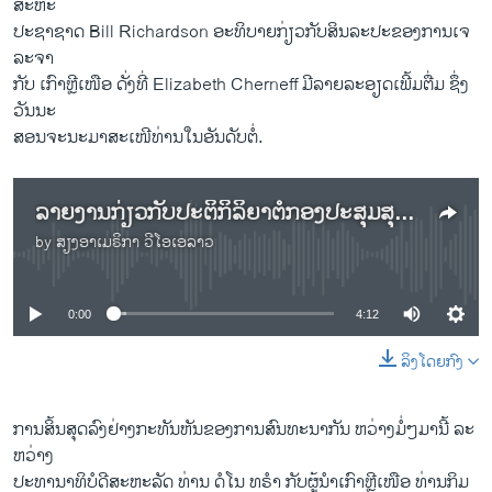
ສະ​ຫະ​
ປະ​ຊາຊາດ Bill Richardson ອະ​ທິ​ບາຍ​ກ່ຽວ​ກັບ​ສິນ​ລະ​ປະ​ຂອງ​ການ​ເຈ​
ລະ​ຈາ
ກັບ ເກົາ​ຫຼີ​ເໜືອ ດັ່ງ​ທີ່ Elizabeth Cherneff ມີ​ລາຍ​ລະ​ອຽດ​ເພີ້ມ​ຕື່ມ ຊຶ່ງ
ວັນ​ນະ
​ສອນຈະ​ນະ​ມາ​ສະ​ເໜີ​ທ່ານ​ໃນ​ອັນ​ດັບ​ຕໍ່.
ລາຍ​ງານ​ກ່ຽວ​ກັບ​​ປະ​ຕິ​ກິ​ລິ​ຍາ​​ຕໍ່ກອງ​ປະ​ສຸມ​ສຸດຍອດ ທີ່​ຫວຽດ​ນາມ​ ຂອງ​ຜູ້​ນຳ​ສະ​ຫະ​ລັດ ກັບ​ເກົາ​ຫຼີ​ເໜືອ
by
ສຽງອາເມຣິກາ ວີໂອເອລາວ
No media source currently available
0:00
4:12
ລິງໂດຍກົງ
ການສິ້ນ​ສຸດ​ລົງຢ່າງກະທັນຫັນ​ຂອງ​ການ​ສົນ​ທະ​ນາກັນ​ ຫວ່າງ​ມໍ່ໆ​ມາ​ນີ້ ລະ​
ຫວ່າງ
​ປະ​ທາ​ນາ​ທິ​ບໍ​ດີ​ສະ​ຫະ​ລັດ ທ່ານ ດໍ​ໂນ ທ​ຣຳ ​ກັບ​ຜູ້​ນຳ​ເກົາ​ຫຼີ​ເໜືອ ທ່ານກິມ