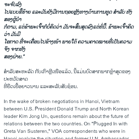
ຈະຈົບ​ລົງ
ໄປ​ແບບຂີ້​ຮ້າຍ​ ແລະ​ມັນ​ຍັງ​ມີການ​ຖອຍ​ຫຼັງ​ທາງດ້ານ​ການ​ທູດ ສຳ​ລັບ​ ທັງ​
ສອງ​ຜູ້​ນຳ
ກໍ​ຕາມ, ແຕ່ຂ້າ​ພະ​ເຈົ້າກໍບໍ່​ຄິດ​ວ່າ ມັນຈະ​ສິ້ນສຸດ​ລົງແຕ່ທໍ່ນີ້. ຂ້າ​ພະ​ເຈົ້າ​ຄິດ​
ວ່າ ມັນ​ມີ​
ໂອ​ກາດ ທີ່​ຈະ​ເຄື່ອນ​ໄປ​ຂ້າງ​ໜ້າ ພາຍ​ໃຕ້​ ຄວາມ​ຄາດ​ໝາຍ​ທີ່​ເປັນ​ຄວາມ​
ຈິງ ຈາກ​ທັງ​
ສອງ​ຝ່າຍ.​”
ສຳ​ລັບ​ສະ​ຫະ​ລັດ ກັບ​ເກົາ​ຫຼີ​ເໜືອແລ້ວ, ນີ້​ແມ່ນບົດສາກ​ພາກ​ຫຼ້າ​ສຸດ​ຂອງ​
ປະ​ຫວັດສາດ
​ທີ່​ຍືດ​ເຍື້ອ​ຍາວ​ນານ ແລະ​ສ​ະ​ລັບ​ສັບ​ຊ້ອນ.
In the wake of broken negotiations in Hanoi, Vietnam
between U.S. President Donald Trump and North Korean
leader Kim Jong Un, questions remain about the future of
relations between the two countries. On "Plugged In with
Greta Van Susteren," VOA correspondents who were in
Hanoi analyze the situation and former U.N. Ambassador