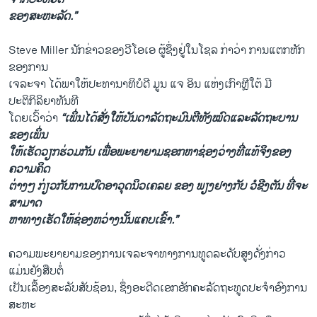
ຂອງ​ສະ​ຫະ​ລັດ.”
Steve Miller ​ນັກ​ຂ່າວຂອງວີ​ໂອ​ເອ ຜູ້ຊຶ່ງຢູ່​ໃນ​ໂຊ​ລ ກ່າ​ວ່າ ການແຕກ​ຫັກ​
ຂອງ​ການ
​ເຈ​ລະ​ຈາ ໄດ້​ພາ​ໃຫ້ປະ​ທາ​ນາ​ທິ​ບໍ​ດີ ມູນ ແຈ ອິນ ແຫ່ງ​ເກົາ​ຫຼີ​ໃຕ້ ມີ
ປະຕິກິລິຍາທັນທີ
ໂດຍເວົ້າວ່າ
“ເພິ່ນ​ໄດ້​ສັ່ງ​ໃຫ້​ບັນ​ດາ​ລັດ​ຖະ​ມົນ​ຕີທັງ​ໝົດແລະລັດ​ຖະ​ບານ​
ຂອງ​ເພິ່ນ​
ໃຫ້​ເຮັດ​ວຽກ​ຮ່ວມ​ກັນ ເພື່ອພະ​ຍາ​ຍາມຊອກຫາຊ່ອງວ່າງ​ທີ່​ແທ້​ຈິງຂອງ​
ຄວາມ​ຄິດ
​ຕ່າງໆ ກ່ຽວ​ກັບ​ການ​ປົດ​ອາ​ວຸດນິວ​ເຄ​ລຍ ຂອງ ພຽງ​ຢາງ​ກັບ ວໍ​ຊີງ​ຕັນ ທີ່ຈະ​
ສາ​ມາດ
ຫາ​ທາງເຮັດ​ໃຫ້​ຊ່ອງ​ຫວ່າງ​ນັ້ນ​ແຄບ​ເຂົ້າ.”
​ຄວາມພະຍາຍາມຂອງການ​ເຈ​ລະ​ຈາ​ທາງ​ການ​ທູດ​ລະ​ດັບ​ສູງດັ່ງກ່າວ​
ແມ່ນ​ຍັງ​ສືບ​ຕໍ່
ເປັນເລື້ອງ​ສະ​ລັບ​ສັບ​ຊ້ອນ, ຊຶ່ງອະ​ດີດເອກ​ອັກ​ຄະ​ລັດ​ຖະ​ທູດ​ປະ​ຈຳ​ອົງ​ການ​
ສະ​ຫະ​