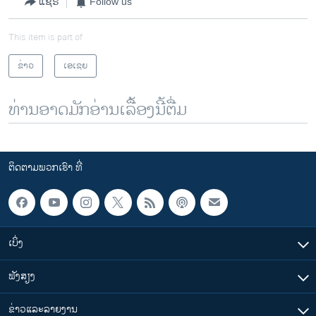
ແຊຣ໌
Follow us
This item is part of
ຂ່າວ
ເອເຊຍ
ທ່ານອາດມັກອ່ານເລື້ອງນີ້ຕື່ມ
ຕິດຕາມພວກເຮົາ ທີ່
ເບິ່ງ
ຟັງສຽງ
ຂ່າວແລະລາຍງານ