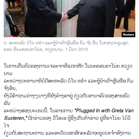
ວິທະຍາສາດ-ເທັກໂນໂລຈີ
ທຸລະກິດ
ພາສາອັງກິດ
ວີດີໂອ
​ປ. ສະ​ຫະ​ລັດ ດໍ​ໂນ ທ​ຣຳ ​ແລະ​ຜູ້​ນຳ​ເກົາ​ຫຼີ​ເໜືອ ກິມ ຈົງ​ ອຶນ ​ໃນກອງ​ປະ​ຊຸມ​ສຸດ
ສຽງ
ຍອດ ທີ່​ນະ​ຄອນ​ຮາ​ໂນ່ຍ, ຫວຽດ​ນາມ, 1 ມີ​ນາ 2019.
ລາຍການກະຈາຍສຽງ
ໃນ​ການ​ຕື່ນ​ຕົວ​ຂອງ​ການ​ເຈ​ລະ​ຈາ​ທີ່ແຕກ​ຫັກ ໃນ​ນະ​ຄອນ​ຮາ​ໂນ່ຍ ຫວຽດ​
ຕິດຕາມພວກເຮົາ ທີ່
ນາມ
ລາຍງານ
​ລະ​ຫວ່າງ​ປະ​ທາ​ນາ​ທິ​ບໍ​ດີ​ສະ​ຫະ​ລັດ ດໍ​ໂນ ທ​ຣຳ ​ແລະ​ຜູ້​ນຳ​ເກົາ​ຫຼີ​ເໜືອ ກິມ
ຈົງ​ອຶນ, ​
ຍັງມີ​ຄຳ​ຖາມ​ຕ່າງໆ​ນາໆທີ່​ຍັງ​ຄ້າງ​ຄາ​ຢູ່ ​ກ່ຽວ​ກັບອາ​ນາ​ຄົດ​ຂອງ​ສາຍ​ພົວ​
ພາສາຕ່າງໆ
ພັນ​
ລະ​ຫວ່າງ​ສອງ​ປະ​ເທດ​ນີ້. ໃນ​ລາຍ​ການ
"Plugged In with Greta Van
Susteren,"
ນັກ​ຂ່າວ​ຂອງ ວີ​ໂອ​ເອ ຜູ້​ຊຶ່ງ​ເກັບກຳ​ຂ່າວ ຢູ່​ທີ່​ຮາ​ໂນ່ຍ ໄດ້​ວິ​
ໄຈ
ກ່ຽວ​ກັບສະ​ຖາ​ນະ​ການ ແລະ​ອະ​ດີດເອກ​ອັກ​ຄະ​ລັດ​ຖະ​ທູດ​ປະ​ຈຳ​ອົງ​ການ​