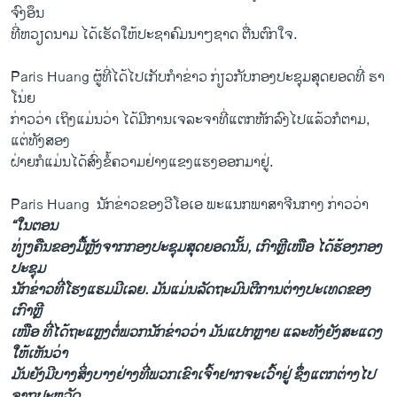
ຈົງ​ອຶນ
ທີ່​ຫວຽດ​ນາມ ໄດ້ເຮັດ​ໃຫ້​ປະ​ຊາ​ຄົ​ມ​ນາໆ​ຊາດ ​ຕື່ນ​ຕົກ​ໃຈ.
Paris Huang ​ຜູ້ທີ່ໄດ້ໄປເກັບ​ກຳ​ຂ່າວ​ ກ່ຽວກັບ​ກອງ​ປະ​ຊຸມ​ສຸດຍອດ​ທີ່ ຮາ​
ໂນ່ຍ
ກ່າວ​ວ່າ ເຖິງ​ແມ່ນ​ວ່າ ໄດ້​ມີ​ການເຈ​ລະ​ຈາ​ທີ່​ແຕກ​ຫັກລົງໄປ​ແລ້ວກໍ​ຕາມ,
ແຕ່ທັງ​ສອງ
ຝ່າຍ​ກໍແມ່ນ​ໄດ້​ສົ່ງ​ຂໍ້​ຄວາມ​ຢ່າງ​ແຂງ​ແຮງອອກມາຢູ່.
Paris Huang ​ ​ນັກ​ຂ່າວຂອງວີ​ໂອ​ເອ​ ພະ​ແນກ​ພາ​ສາ​ຈີນ​ກາງ ກ່າວ​ວ່າ
“ໃນຕອນ
​ທ່ຽງ​ຄືນ​ຂອງມື້​ຫຼັງ​ຈາກກອງ​ປະ​ຊຸ​ມ​ສຸດຍອດນັ້ນ, ເກົາ​ຫຼີ​ເໜືອ ໄດ້​ຮ້ອງກອງ
ປະຊຸມ
ນັກຂ່າວ​ທີ່​ໂຮງ​ແຮມ​ມີ​ເລຍ. ມັນ​ແມ່ນ​ລັດ​ຖະ​ມົນ​ຕີ​ການ​ຕ່າງ​ປະ​ເທດ​ຂອງ​
ເກົາ​ຫຼີ
ເໜືອ ທີ່ໄດ້ຖະ​ແຫຼງຕໍ່​ພວກ​ນັກຂ່າວວ່າ ​ມັນແປກຫຼາຍ ແລະ​ທັງຍັງ​ສະ​ແດງ​
ໃຫ້​ເຫັນ​ວ່າ
ມັນ​ຍັງ​ມີ​ບາງ​ສິ່ງ​ບາງ​ຢ່າງທີ່​ພວກ​ເຂົາ​ເຈົ້າ​ຢາກ​ຈະ​ເວົ້າຢູ່ ຊຶ່ງ​ແຕກ​ຕ່າງ​ໄປ​
ຈາກ​ປະຫວັດ​