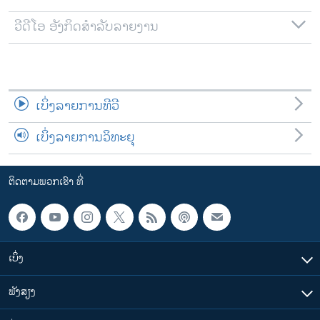
ວີດີໂອ ອັງກິດສຳລັບລາຍງານ
ເບິ່ງລາຍການທີວີ
ເບິ່ງລາຍການວິທະຍຸ
ຕິດຕາມພວກເຮົາ ທີ່
ເບິ່ງ
ຟັງສຽງ