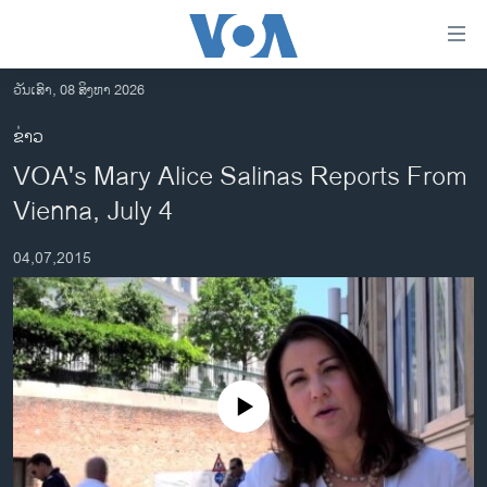
ລິ້ງ
ສຳຫລັບ
ເຂົ້າ
ວັນເສົາ, 08 ສິງຫາ 2026
ຫາ
ໂຮມເພຈ
ຂ່າວ
ຂ້າມ
ລາວ
VOA's Mary Alice Salinas Reports From
ຂ້າມ
ອາເມຣິກາ
ຂ້າມ
Vienna, July 4
ໄປ
ການເລືອກຕັ້ງ ປະທານາທີບໍດີ ສະຫະລັດ 2024
ຫາ
04,07,2015
ຂ່າວ​ຈີນ
ຊອກ
ຄົ້ນ
ໂລກ
ເອເຊຍ
ອິດສະຫຼະພາບດ້ານການຂ່າວ
No media source currently available
ຊີວິດຊາວລາວ
ຊຸມຊົນຊາວລາວ