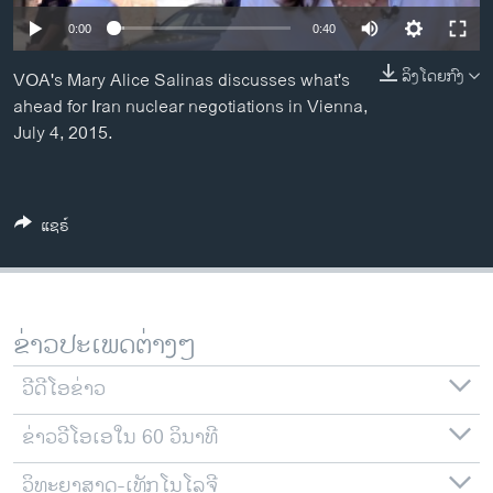
ວິທະຍາສາດ-ເທັກໂນໂລຈີ
0:00
0:40
ທຸລະກິດ
ລິງໂດຍກົງ
VOA's Mary Alice Salinas discusses what's
ພາສາອັງກິດ
ahead for Iran nuclear negotiations in Vienna,
July 4, 2015.
ວີດີໂອ
ສຽງ
ລາຍການກະຈາຍສຽງ
ແຊຣ໌
ຕິດຕາມພວກເຮົາ ທີ່
ລາຍງານ
ຂ່າວປະເພດຕ່າງໆ
ພາສາຕ່າງໆ
ວີດີໂອຂ່າວ
ຂ່າວວີໂອເອໃນ 60 ວິນາທີ
ວິທະຍາສາດ-ເທັກໂນໂລຈີ