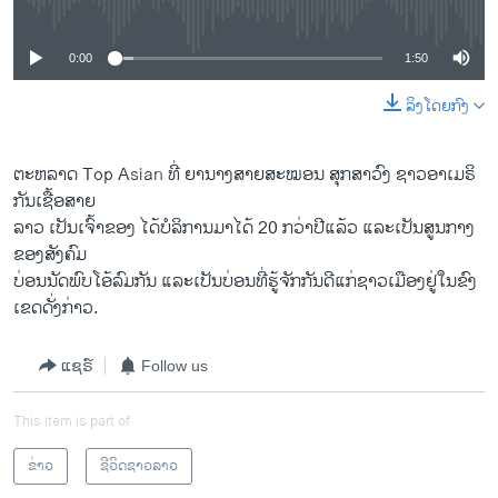
0:00
1:50
ລິງໂດຍກົງ
ຕະຫລາດ Top Asian ທີ່​ ຍານາງ​ສາຍສະໝອນ ສຸກ​ສາ​ວົງ ຊາວ​ອາ​ເມຣິ
ກັນ​ເຊື້ອສາຍ​
ລາວ ​ເປັນ​ເຈົ້າ​ຂອງ​ ໄດ້​ບໍລິການ​ມາ​ໄດ້ 20 ກວ່າ​ປີ​ແລ້ວ ​ແລະເປັນສູນກາງ
ຂອງ​ສັງຄົມ
ບ່ອນ​ນັດ​ພົບ​ໂອ້ລົມກັນ ​ແລະເປັນບ່ອນ​ທີ່ຮູ້ຈັກ​ກັນ​ດີ​ແກ່​ຊາວເມືອງ​ຢູ່​ໃນ​ຂົງ​
ເຂດດັ່ງກ່າວ.
ແຊຣ໌
Follow us
This item is part of
ຂ່າວ
ຊີວິດຊາວລາວ