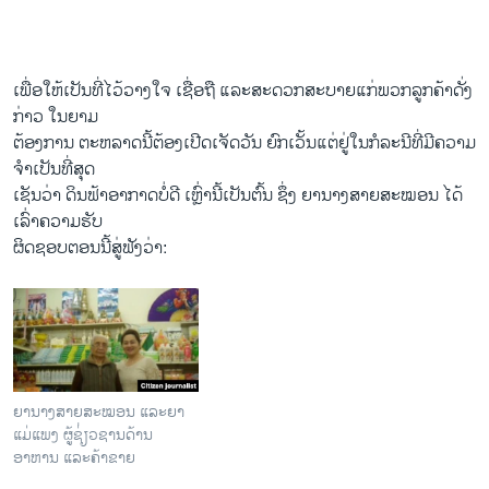
ເພື່ອ​ໃຫ້​ເປັນ​ທີ່​ໄວ້​ວາງ​ໃຈ ​ເຊື່ອ​ຖື ​ແລະສະດວກ​ສະບາຍ​ແກ່​ພວກ​ລູກ​ຄ້າດັ່ງ
ກ່າວ ​ໃນ​ຍາມ
​ຕ້ອງການ ຕະຫລາດ​ນີ້ຕ້ອງ​ເປີດ​ເຈັດ​ວັນ ຍົກ​ເວັ້ນ​ແຕ່​ຢູ່​ໃນ​ກໍ​ລະ​ນີທີ່​ມີ​ຄວາມ​
ຈຳ​ເປັນ​ທີ່​ສຸດ
​ເຊັນ​ວ່າ ​ດິນ​ຟ້າ​ອາກາດ​ບໍ່​ດີ​ ເຫຼົ່າ​ນີ້​ເປັນ​ຕົ້ນ ຊຶ່ງ ຍາ​ນາງ​ສາຍສະໝອນ​ ໄດ້​
ເລົ່າຄວາມ​ຮັບ
ຜິດຊອບ​ຕອນ​ນີ້​ສູ່​ຟັງ​ວ່າ:
ຍານາງສາຍສະໝອນ ແລະຍາ
ແມ່ແພງ ຜູ້ຊ່່ຽວຊານດ້ານ
ອາຫານ ແລະຄ້າຂາຍ