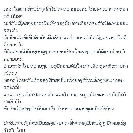
ເວ​ລາ​ໃດ​ຫາກທ່ານ​ຢ່າງ​ເຂົ້າ​ໄປ ​ຕະ​ຫລາດ​ເອ​ເຊ​ຍ ໂດຍ​ສະ​ເພາະ ​ຕະ​ຫລາ
ດ​ທີ່ ​ຄົນ​ອາ​
ເມຣິກັນ​ເຊື້ອສາຍລາ​ວເປັນ​ເຈົ້າ​ຂອງນັ້ນ ​ທ່ານກໍອາດຈະ​ເກີດ​ມີ​ຄວາມອອນ​
ຊອນ​ກັບ
ຜົນສຳ​ເລັດ ​ທີ່​ເຫັນ​ສິນ​ຄ້າເຕັມ​ຮ້ານ​ ແຕ່​ທ່ານອາດ​ບໍ່​ຄິດ​ເຖິງວ່າ ​ການຍຶດ​ຖື​
ວິ​ຊາ​ອາ​ຊີບ
ທີ່ມີ​ຄວາມ​ຮັບ​ຜິດ​ຊອບສູງ ຂອງການ​ເປັນເຈົ້າ​ຂອງ​ ​ແລະ​ບໍລິຫານຮ້ານ​ ມີ​
ຄວາມຍາກ
ລຳບາກສໍ່າ​ໃດ.​ ​ຫລາຍໆ​ທ່ານຜູ້ມີ​ຄວາມ​ສົນ​ໃຈ​ຢາກ​ເຮັດ ທຸລະ​ກິດ​ການ​ຄ້າ​
ເປີດ​ຕະ​
ຫລາດ ໄດ້ພາກັນ​ທົດ​ລອງ ​ສຶກ​ສາ​ຄົ້ນ​ຄ​ວ້າຢ່າງ​ຖີ່​ຖ້ວນ​ລ່ວງ​ໜ້າມາກ່ອນ ​
ແຕ່ໄດ້ລົ້ມ​
ແຫລວ​ ຂາດ​ທຶນ​ໄປ​ຕາມໆ​ກັນ ​ແລະໃນ ຂະນະ​ດຽວ​ກັນ ຫ​ລາຍໆ​ຄົນກໍໄດ້​
ປະ​ສົບ​ກັບ
ຜົນ​ສຳ​ເລັດຢ່າງ​ໜ້າ​ສັນ​ລະ​ເສີນ ໃນການ​ປະກອບ​ທຸລະ​ກິດ​ດັ່ງ​ກ່າວ.
ປະສົບ​ການ​ດັ່ງກ່າວເປັນ​ຂອງ​ທຳ​ມະ​ດາທີ່​ຈະ​ຕ້ອງ​ມີ​ການສ່ຽງ ​ມີ​ການ​ແຂ່ງ​
ຂັນ​ກັນ ​ໂດ​ຍ