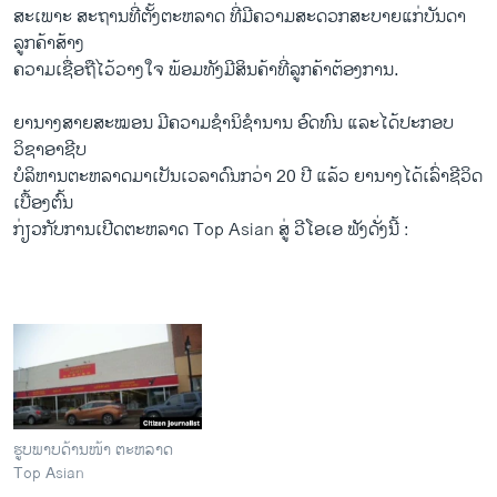
ສະ​ເພາະ ສະຖານ​ທີ່​ຕັ້ງ​ຕະ​ຫລາດ ທີ່ມີ​ຄວາມ​ສ​ະ​ດວກສະບາຍແກ່ບັນ​ດາ​
ລູກ​ຄ້າສ້າງ
​ຄ​ວາມ​ເຊື່ອ​ຖື​ໄວ້​ວາງ​ໃຈ ພ້ອມ​ທັງມີ​ສິນ​ຄ້າ​ທີ່​ລູກ​ຄ້າ​ຕ້ອງ​ການ​.
ຍານາງສາຍສະໝອນ ​ມີ​ຄວາມ​ຊຳນິ​ຊຳນານ ອົດທົນ ​ແລະໄດ້​ປະກອບ​
ວິຊາ​ອາຊີບ​
ບໍລິຫານ​ຕະຫລາດ​ມາ​ເປັນ​ເວລາ​ດົນກວ່າ 20 ປີ ​ແລ້ວ ຍາ​ນາງ​ໄດ້ເລົ່າຊີວິດ​
ເບື້ອງຕົ້ນ
ກ່ຽວກັບ​ການເປີດ​ຕະຫລາດ Top Asian ສູ່ ວີ​ໂອ​ເອ ຟັງດັ່ງ​ນີ້ :
ຮູບພາບດ້ານໜ້າ ຕະຫລາດ
Top Asian