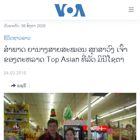
ລິ້ງ
ສຳຫລັບ
ເຂົ້າ
ວັນພະຫັດ, 06 ສິງຫາ 2026
ຫາ
ໂຮມເພຈ
ຊີວິດຊາວລາວ
ຂ້າມ
ລາວ
ສຳພາດ ຍານາງສາຍສະໝອນ ສຸກສາວົງ ເຈົ້າ
ຂ້າມ
ອາເມຣິກາ
ຂອງຕະຫລາດ Top Asian ທີ່ລັດ ມິນີໂຊຕາ
ຂ້າມ
ໄປ
ການເລືອກຕັ້ງ ປະທານາທີບໍດີ ສະຫະລັດ 2024
ຫາ
04,02,2016
ຂ່າວ​ຈີນ
ຊອກ
ແຊຣ໌
ຄົ້ນ
ໂລກ
ເອເຊຍ
ອິດສະຫຼະພາບດ້ານການຂ່າວ
ຊີວິດຊາວລາວ
ຊຸມຊົນຊາວລາວ