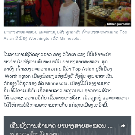
ວິທະຍາສາດ-ເທັກໂນໂລຈີ
ທຸລະກິດ
ພາສາອັງກິດ
ຍານາງສາຍສະໝອນ ແລະທ່ານບຸນຄົງ ສຸກສາວົງ ເຈົ້າຂອງຕະຫລາດລາວ Top
ວີດີໂອ
Asian ທີ່ເມືອງ Worthington ລັດ Minnesota.
ສຽງ
​ໃນລາຍການ​ຊີວິດ​ຊາວ​ລາວ ຂອງ ວີ​ໂອ​ເອ ແລງ ມື້​ນີ້ເຮົາຈະ​ນຳ
ລາຍການກະຈາຍສຽງ
ພາ​ທ່ານ​ໄປຟັງ​ການ​ສົນທະນາ​ກັບ ຍານາງ​ສາຍສະໝອນ ສຸກ
ຕິດຕາມພວກເຮົາ ທີ່
​ສາ​ວົງ ​ເຈົ້າ​ຂອງ​ຕະຫລາດ​ເອ​ເຊຍ ຊື່ວ່າ Top Asian ຢູ່ທີ່​ເມືອງ
ລາຍງານ
​ Worthington ເມືອງ​ນ້ອຍໆແຫ່ງໝຶ່ງທີ່ ຕັ້ງ​ຢູ່​ທາງ​ພາກ​ຕາເວັນ
​ຕົກ​ສຽງ​ໃຕ້ສຸດ​ຂອງ ລັດ Minnesota. ​ເມືອງ​ນີ້ມີໂຮງງານ​ປາດ
​ຊີ້ນ ທີ່ມີອາ​ເມຣິກັນ ເຊື້ອສາຍລາວ ຫວຽດນາມ ຊາວ​ອາ​ເມຣິກາ​
ພາສາຕ່າງໆ
ໃຕ້ ​ແລະຊາວອາເມຣິກັນ ເຊື້ອສາຍ​ອາຟຣິກາ ​ເຮັດ​ວຽກ​ຢູ່​ ​ແລະ​ຕະຫລາດ​
ໄດ້​ໃຫ້ການ​ບໍລິ ການ​ອາຫານການກິນ​ ​ແກ່​ຊາວເມືອງເຫລົ່າ​ນີ້.
ເຊີນຟັງການສຳພາດ ຍານາງສາຍສະໝອນ ສຸກສາວົງ ເຈົ້າຂອງຕະຫລາດ Top Asian
by
ສຽງອາເມຣິກາ ວີໂອເອລາວ