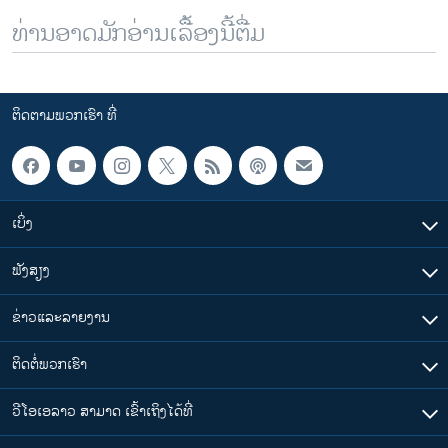
ທ່ານອາດມັກອ່ານເລື້ອງນີ້ຕື່ມ
ຕິດຕາມພວກເຮົາ ທີ່
ເບິ່ງ
ຟັງສຽງ
ຂ່າວແລະລາຍງານ
ຕິດຕໍ່ພວກເຮົາ
ວີໂອເອລາວ ສາມາດ ເຂົ້າເຖິງໄດ້ທີ່