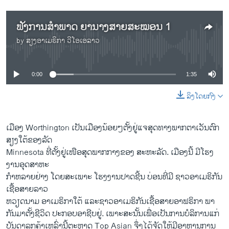
ຟັງການສຳພາດ ຍານາງສາຍສະໝອນ 1
by
ສຽງອາເມຣິກາ ວີໂອເອລາວ
No media source currently available
0:00
1:35
ລິງໂດຍກົງ
​ເມືອງ Worthington ​ເປັນ​ເມືອງ​ນ້ອຍໆຕັ້ງ​ຢູ່​ແຈສຸດ​ທາງ​ພາກ​ຕາ​ເວັນ​ຕົກ​
ສຽງ​ໃຕ້ຂອງ​ລັດ
Minnesota ທີ່​ຕັ້ງ​ຢູ່​ເໜືອ​ສຸດ​ພາກ​ກາງຂອງ ສະຫະລັດ. ​ເມືອງນີ້ ມີ​ໂຮ​ງ
ງານອຸດສາຫະ
ກຳຫລາຍ​ຢ່າງ ​ໂດຍ​ສະ​ເພາະ ​ໂຮງງານປາດ​ຊີ້ນ ບ່ອ​ນທີ່​ມີ ​ຊາວ​ອາ​ເມ​ຣິກັນ​
ເຊື້ອສາຍ​ລາວ
ຫວຽດນາມ ​ອາ​ເມຣິກາ​ໃຕ້​ ແລະຊາວອາ​ເມຣິກັນເຊື້ອສາຍອາຟຣິກາ ພາ​
ກັນ​ມາຕັ້ງ​ຊີວິດ ປະກອບອາຊີບ​ຢູ່​. ​ເພາະສະ​ນັ້ນ​ເພື່ອ​ເປັນ​ການບໍລິການ​ແກ່​
ບັນ​ດາ​ລູກຄ້າ​ເຫລົ່າ​ນີ້ຕະຫຼາດ Top Asian ​ຈຶ່ງໄດ້​ຈັດ​ໃຫ້​ມີ​ອາຫານ​ການ​