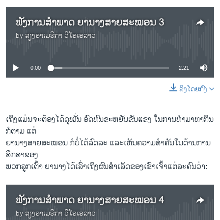
ຟັງການສຳພາດ ຍານາງສາຍສະໝອນ 3
by
ສຽງອາເມຣິກາ ວີໂອເອລາວ
No media source currently available
0:00
2:21
ລິງໂດຍກົງ
ເຖິງແມ່ນຈະຕ້ອງໄດ້​ດຸ​ໝັ່ນ ອົດທົນ​ຂະຫຍັນ​ຂັນ​ແຂງ ໃນການ​ທຳ​ມາ​ຫາ​ກິນ
ກໍຕາມ ແຕ່
ຍາ​ນາງ​ສາຍສະໝອນ ກໍບໍ່​ໄດ້​ລົດ​ລະ ​ແລະ​ເຫັນ​ຄວາມ​ສຳຄັນໃນດ້ານ​ການ​
ສຶກສາ​ຂອງ
ພວກ​ລູກ​ເຕົ້າ ​ຍານາງໄດ້​ເລົ່າ​ເຖິງ​ຜົນສຳ​ເລັດຂອງ​ເຂົາ​ເຈົ້າ​ແຕ່ລະຄົນ​ວ່າ:
ຟັງການສຳພາດ ຍານາງສາຍສະໝອນ 4
by
ສຽງອາເມຣິກາ ວີໂອເອລາວ
No media source currently available