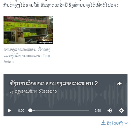
ກິນຕ່າ​ງໆ​ໄວ້​ຂາຍໃຫ້ ຊົນຊາດ​ເຫລົ່າ​ນີ້​ ຊຶ່ງທ່ານ​ນາງ​ໄດ້​ເລົ່າ​ຕໍ່​ໄປ​ວ່າ :
ຍານາງສາຍສະໝອນ ເຈົ້າຂອງ
ແລະຜູ້ບໍລິຫານຕະຫລາດ Top
Asian
ຟັງການສຳພາດ ຍານາງສາຍສະໝອນ 2
by
ສຽງອາເມຣິກາ ວີໂອເອລາວ
No media source currently available
0:00
2:50
ລິງໂດຍກົງ