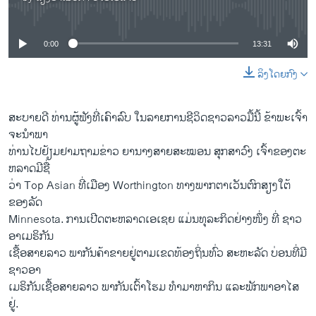
No media source currently available
0:00
13:31
ລິງໂດຍກົງ
ສະ​ບາຍ​ດີ ທ່ານ​ຜູ້​ຟັງ​ທີ່​ເຄົາ​ລົບ ໃນລາຍ​ການ​ຊີ​ວິດ​ຊາ​ວ​ລາວ​ມື້​ນີ້ ຂ້າ​ພະ​ເຈົ້າ
ຈະ​ນຳ​ພາ​
ທ່ານ​ໄປ​ຢ້ຽມ​ຢາມ​ຖາມ​ຂ່າວ ຍາ​ນາງສາຍ​ສະໝອນ ສຸກ​ສາວົງ ​ເຈົ້າ​ຂອງ​ຕະ​
ຫລາດ​ມີຊື່​
ວ່າ Top Asian ທີ່ເມືອງ Worthington ​ທາງ​ພາກ​ຕາ​ເວັນ​ຕົກ​ສຽງ​ໃຕ້
ຂອງລັດ
Minnesota.​ ​ການ​ເປີດ​ຕະ​ຫລ​າດ​ເອ​ເຊຍ ແມ່ນ​ທຸ​ລະ​ກິດຢ່າງ​ໜຶ່ງ ທີ່ ​ຊາວ​
ອາ​ເມຣິກັນ
​ເຊື້ອສາຍ​ລາວ​ ພາກັນຄ້າຂາຍ​ຢູ່ຕາມ​ເຂ​ດ​ທ້ອງ​ຖິ່ນທົ່ວ ​ສະ​ຫະ​ລັດ ​ບ່ອນທີ່ມີ
​ຊາວ​ອ​າ
ເມຣິກັນ​ເຊື້ອສາຍ​ລາວ ພາ​ກັນເຕົ້າ​ໂຮມ ທຳ​ມາ​ຫາ​ກິນ ແລະ​ພັກ​ພາອາ​ໄສ
ຢູ່.