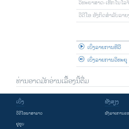
ວິທະຍາສາດ-ເທັກໂນໂລຈ
ວີດີໂອ ອັງກິດສຳລັບລາ
ເບິ່ງລາຍການທີວີ
ເບິ່ງລາຍການວິທະຍຸ
ທ່ານອາດມັກອ່ານເລື້ອງນີ້ຕື່ມ
ເບິ່ງ
ຟັງສຽງ
ວີດີໂອພາສາລາວ
ຟັງລາຍການຂອງ
ຢູທູບ