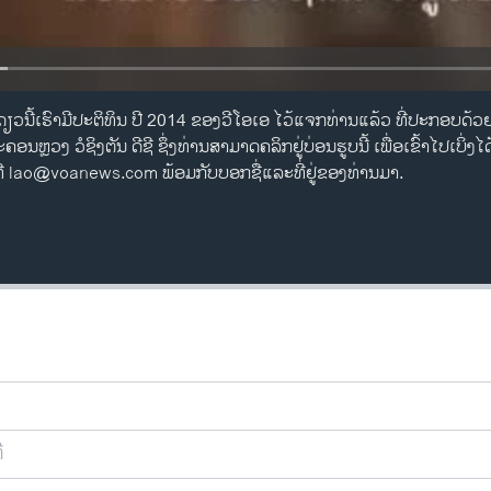
ດຽວ​ນີ້​ເຮົາ​ມີ​ປະຕິທິນ​ ປີ 2014 ຂອງວີ​ໂອ​ເອ ​ໄວ້​ແຈກ​ທ່ານ​ແລ້ວ ທີ່​ປະກອບ​ດ
ອນຫຼວງ ວໍ​ຊິງ​ຕັນ ດີ​ຊີ ຊຶ່ງ​ທ່ານ​ສາມາດ​ຄລິກຢູ່​ບ່ອນ​ຮູບ​ນີ້ ​ເພື່ອ​ເຂົ້າ​ໄປ​ເບິ່ງ​ໄດ້
ດ້​ທີ່ lao@voanews.com ພ້ອມ​ກັບ​ບອກ​ຊື່​ແລະ​ທີ່ຢູ່​ຂອງ​ທ່ານ​ມາ.
ີ