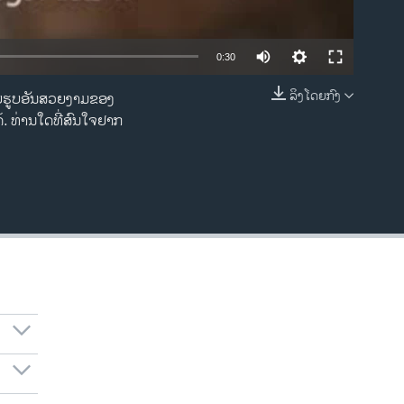
0:30
ລິງໂດຍກົງ
້ວຍຮູບ​ອັນ​ສວຍ​ງາມ​ຂອງ
EMBED
. ​ທ່ານ​ໃ​ດທີ່​ສົນ​ໃຈ​ຢາກ​