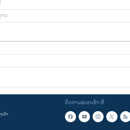
ີ
ຍງານ
ຕິດຕາມພວກເຮົາ ທີ່
ເຮົາ