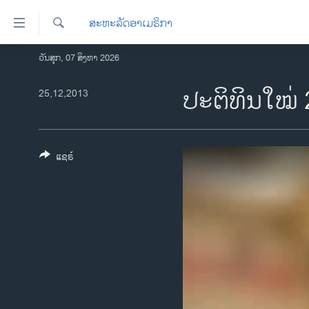
ລິ້ງ
ສະຫະລັດອາເມຣິກາ
ສຳຫລັບ
ເຂົ້າ
ຄົ້ນຫາ
ວັນສຸກ, 07 ສິງຫາ 2026
ໂຮມເພຈ
ຫາ
ລາວ
ປະຕິທິນໃໝ່
25,12,2013
ຂ້າມ
ຂ້າມ
ອາເມຣິກາ
ຂ້າມ
ການເລືອກຕັ້ງ ປະທານາທີບໍດີ ສະຫະລັດ
ໄປ
2024
ແຊຣ໌
ຫາ
ຂ່າວ​ຈີນ
ຊອກ
ຄົ້ນ
ໂລກ
ເອເຊຍ
ອິດສະຫຼະພາບດ້ານການຂ່າວ
ຊີວິດຊາວລາວ
ຊຸມຊົນຊາວລາວ