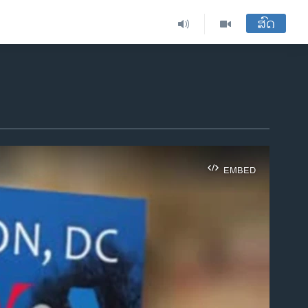
ສົດ
EMBED