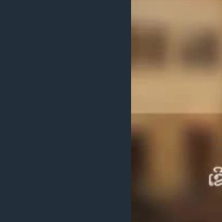
ວິທະຍາສາດ-ເທັກໂນໂລຈີ
ທຸລະກິດ
ພາສາອັງກິດ
ວີດີໂອ
ສຽງ
ລາຍການກະຈາຍສຽງ
ລາຍງານ