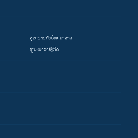
ສຸຂະພາບກັບວິທະຍາສາດ
ຮຽນ-ພາສາອັງກິດ