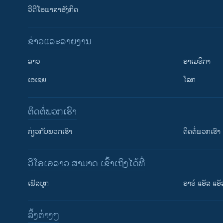
ວີດີໂອພາສາອັງກິດ
ຂ່າວແລະລາຍງານ
ລາວ
ອາເມຣິກາ
ເອເຊຍ
ໂລກ
ຕິດຕໍ່ພວກເຮົາ
ກ່ຽວກັບພວກເຮົາ
ຕິດຕໍ່ພວກເຮົາ
ວີໂອເອລາວ ສາມາດ ເຂົ້າເຖິງໄດ້ທີ່
ເຟັສບຸກ
ອາຣ໌ ແອັສ ແອັ
​ລິ້ງ​ຕ່າງໆ
ຕິດຕາມພວກເຮົາ ທີ່