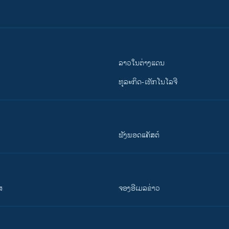
ລາວໃນຕ່າງແດນ
ທຸລະກິດ-ເທັກໂນໂລຈີ
ຟັງພອດແຄັສຕ໌
ສ
ຈອງອີເມລຂ່າວ