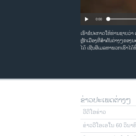
0:00
ເຮົາຂໍ​ປະກາດ​ໃຫ້​ທ່ານ​ຊາບ​ວ່າ 
ຫຼັກ​ເມືອງ​ທີ່​ສໍາຄັນ​ຕ່າງໆຂອງ​ນະຄ
ໄດ້​ ​ເຊີນ​ອີ​ເມລຫາ​ພວກ​ເຮົາ​ໄ
ຂ່າວປະເພດຕ່າງໆ
ວີດີໂອຂ່າວ
ຂ່າວວີໂອເອໃນ 60 ວິນາທ