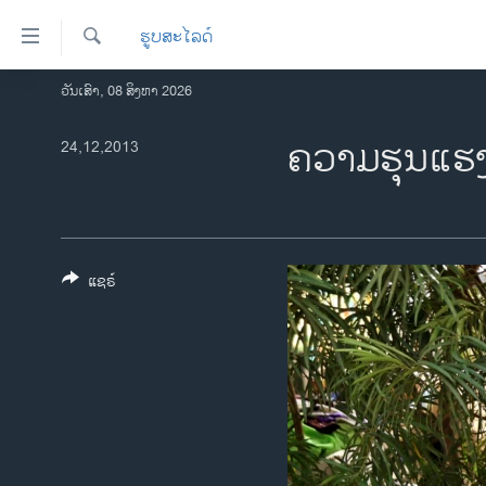
ລິ້ງ
ຮູບສະໄລດ໌
ສຳຫລັບ
ເຂົ້າ
ຄົ້ນຫາ
ວັນເສົາ, 08 ສິງຫາ 2026
ໂຮມເພຈ
ຫາ
ລາວ
ຄວາມຮຸນແຮງ 
24,12,2013
ຂ້າມ
ຂ້າມ
ອາເມຣິກາ
ຂ້າມ
ການເລືອກຕັ້ງ ປະທານາທີບໍດີ ສະຫະລັດ
ໄປ
2024
ຫາ
ຂ່າວ​ຈີນ
ຊອກ
ແຊຣ໌
ຄົ້ນ
ໂລກ
ເອເຊຍ
ອິດສະຫຼະພາບດ້ານການຂ່າວ
ຊີວິດຊາວລາວ
ຊຸມຊົນຊາວລາວ