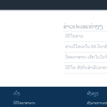
ຂ່າວປະເພດຕ່າງໆ
ວີດີໂອຂ່າວ
ຂ່າວວີໂອເອໃນ 60 ວິນາທ
ວິທະຍາສາດ-ເທັກໂນໂລຈ
ວີດີໂອ ອັງກິດສຳລັບລາ
ເບິ່ງ
ຟັງສຽງ
ວີດີໂອພາສາລາວ
ຟັງລາຍການຂອງ