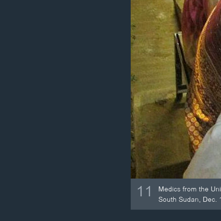
11
Medics from the Uni
South Sudan, Dec. 