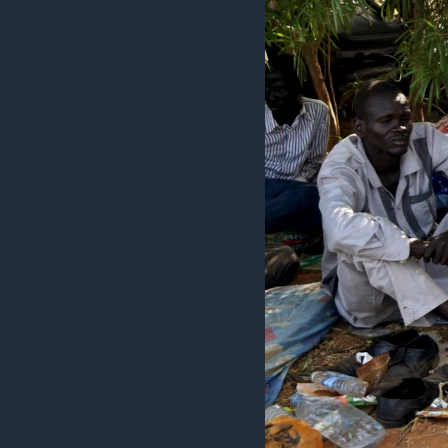
ວິທະຍາສາດ-ເທັກໂນໂລຈີ
ທຸລະກິດ
ພາສາອັງກິດ
ວີດີໂອ
ສຽງ
ລາຍການກະຈາຍສຽງ
ລາຍງານ