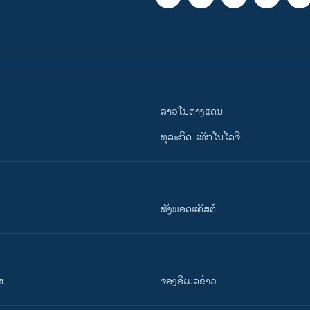
ລາວໃນຕ່າງແດນ
ທຸລະກິດ-ເທັກໂນໂລຈີ
ຟັງພອດແຄັສຕ໌
ສ
ຈອງອີເມລຂ່າວ