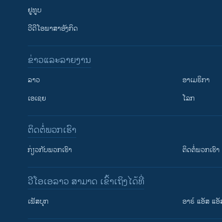
ຢູທູບ
ວີດີໂອພາສາອັງກິດ
ຂ່າວແລະລາຍງານ
ລາວ
ອາເມຣິກາ
ເອເຊຍ
ໂລກ
ຕິດຕໍ່ພວກເຮົາ
ກ່ຽວກັບພວກເຮົາ
ຕິດຕໍ່ພວກເຮົາ
ວີໂອເອລາວ ສາມາດ ເຂົ້າເຖິງໄດ້ທີ່
ເຟັສບຸກ
ອາຣ໌ ແອັສ ແອັ