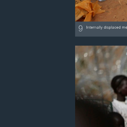
9
Internally displaced m