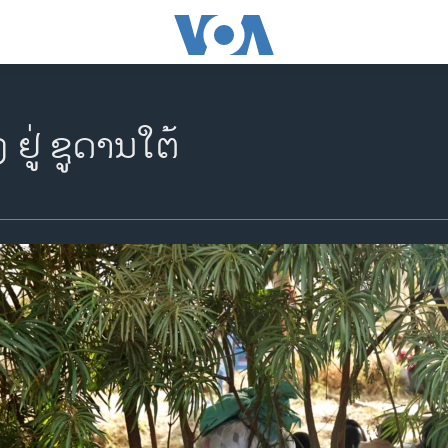
ຢູ່ ຊູດານໃຕ້