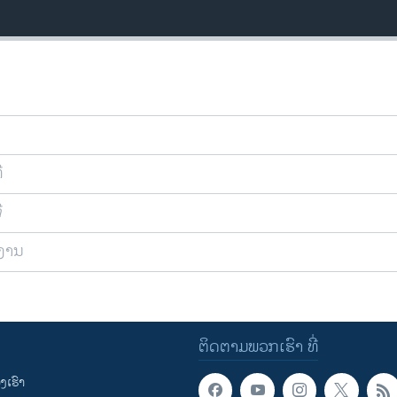
ີ
ີ
ຍງານ
ຕິດຕາມພວກເຮົາ ທີ່
ເຮົາ