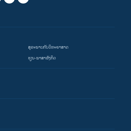
ສຸຂະພາບກັບວິທະຍາສາດ
ຮຽນ-ພາສາອັງກິດ