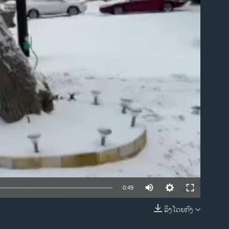
ble
0:49
ລິງໂດຍກົງ
EMBED