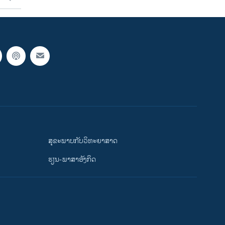
ສຸຂະພາບກັບວິທະຍາສາດ
ຮຽນ-ພາສາອັງກິດ