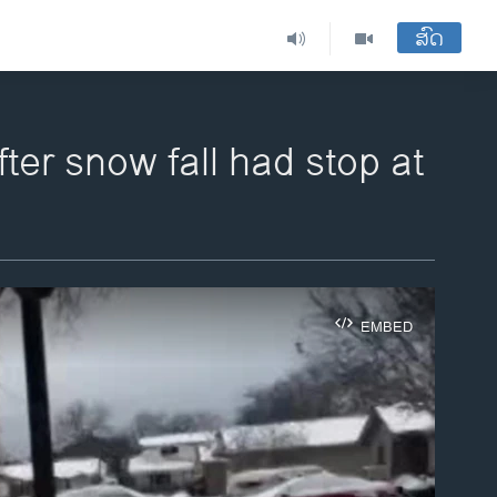
ສົດ
er snow fall had stop at
EMBED