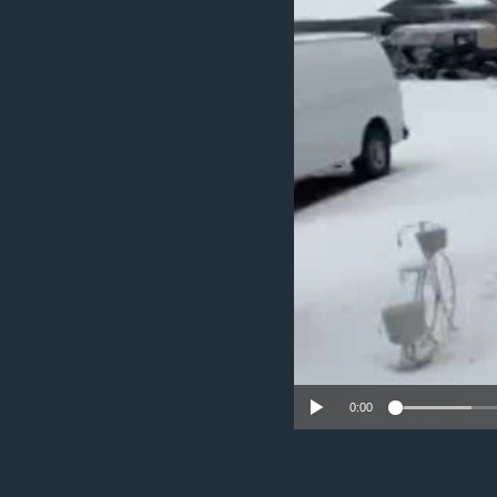
ວິທະຍາສາດ-ເທັກໂນໂລຈີ
ທຸລະກິດ
ພາສາອັງກິດ
ວີດີໂອ
ສຽງ
ລາຍການກະຈາຍສຽງ
ລາຍງານ
0:00