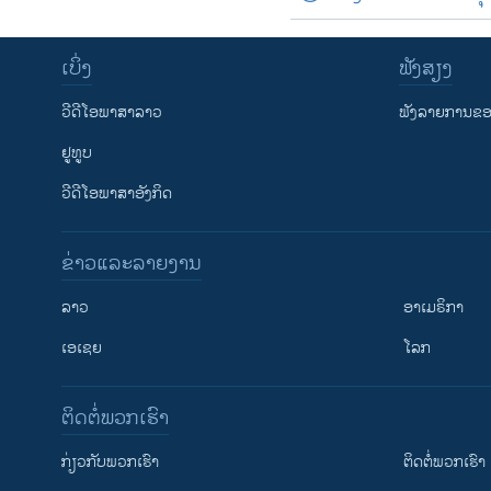
ເບິ່ງ
ຟັງສຽງ
ວີດີໂອພາສາລາວ
ຟັງລາຍການຂອງ
ຢູທູບ
ວີດີໂອພາສາອັງກິດ
ຂ່າວແລະລາຍງານ
ລາວ
ອາເມຣິກາ
ເອເຊຍ
ໂລກ
ຕິດຕໍ່ພວກເຮົາ
ກ່ຽວກັບພວກເຮົາ
ຕິດຕໍ່ພວກເຮົາ