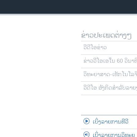
ຂ່າວປະເພດຕ່າງໆ
ວີດີໂອຂ່າວ
ຂ່າວວີໂອເອໃນ 60 ວິນາທ
ວິທະຍາສາດ-ເທັກໂນໂລຈ
ວີດີໂອ ອັງກິດສຳລັບລາ
ເບິ່ງລາຍການທີວີ
ເບິ່ງລາຍການວິທະຍຸ