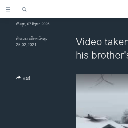
ລິ້ງ
ສຳຫລັບ
ເຂົ້າ
ຄົ້ນຫາ
ວັນສຸກ, 07 ສິງຫາ 2026
ໂຮມເພຈ
ຫາ
ລາວ
Video taken
ອັບເດດ ເທື່ອຫລ້າສຸດ
ຂ້າມ
25,02,2021
ຂ້າມ
ອາເມຣິກາ
his brother
ຂ້າມ
ການເລືອກຕັ້ງ ປະທານາທີບໍດີ ສະຫະລັດ
ໄປ
2024
ຫາ
ຂ່າວ​ຈີນ
ຊອກ
ແຊຣ໌
ຄົ້ນ
ໂລກ
ເອເຊຍ
ອິດສະຫຼະພາບດ້ານການຂ່າວ
ຊີວິດຊາວລາວ
ຊຸມຊົນຊາວລາວ