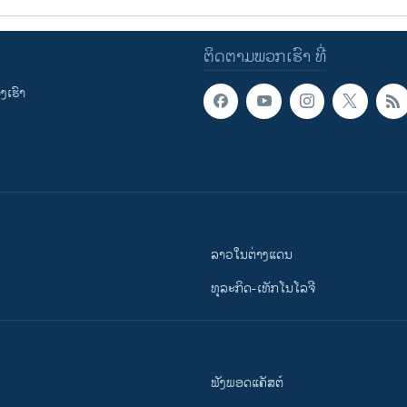
ຕິດຕາມພວກເຮົາ ທີ່
ເຮົາ
ລາວໃນຕ່າງແດນ
ທຸລະກິດ-ເທັກໂນໂລຈີ
ຟັງພອດແຄັສຕ໌