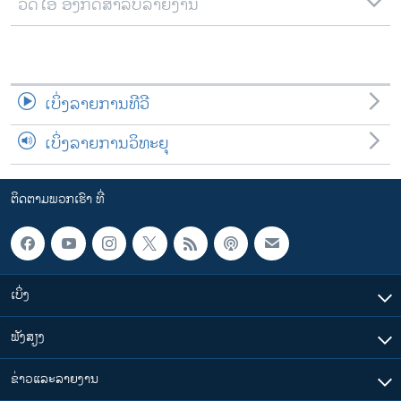
ວີດີໂອ ອັງກິດສຳລັບລາຍງານ
ເບິ່ງລາຍການທີວີ
ເບິ່ງລາຍການວິທະຍຸ
ຕິດຕາມພວກເຮົາ ທີ່
ເບິ່ງ
ຟັງສຽງ
ຂ່າວແລະລາຍງານ