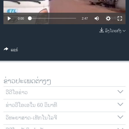
ວິທະຍາສາດ-ເທັກໂນໂລຈີ
ທຸລະກິດ
0:00
2:47
ພາສາອັງກິດ
ລິງໂດຍກົງ
ວີດີໂອ
ສຽງ
ແຊຣ໌
ລາຍການກະຈາຍສຽງ
ຕິດຕາມພວກເຮົາ ທີ່
ລາຍງານ
ຂ່າວປະເພດຕ່າງໆ
ພາສາຕ່າງໆ
ວີດີໂອຂ່າວ
ຂ່າວວີໂອເອໃນ 60 ວິນາທີ
ວິທະຍາສາດ-ເທັກໂນໂລຈີ