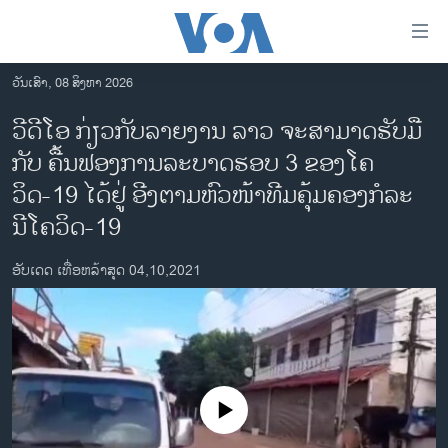
ລິ້ງ
ສຳຫລັບ
ເຂົ້າ
ວັນເສົາ, 08 ສິງຫາ 2026
ຫາ
ໂຮມເພຈ
ວີດີໂອ ກ່ຽວກັບລາຍງານ ລາວ ຈະສາມາດຮັບມື
ຂ້າມ
ລາວ
ກັບ ຄື້ນຟອງການລະບາດຮອບ 3 ຂອງໂຄ
ຂ້າມ
ອາເມຣິກາ
ຂ້າມ
ວິດ-19 ໄດ້ຢູ່ ອີງຕາມຫົວໜ້າທີມຄຸ້ມຄອງກໍລະ
ໄປ
ການເລືອກຕັ້ງ ປະທານາທີບໍດີ ສະຫະລັດ 2024
ນີໂຄວິດ-19
ຫາ
ຂ່າວ​ຈີນ
ຊອກ
ອັບເດດ ເທື່ອຫລ້າສຸດ 04,10,2021
ຄົ້ນ
ໂລກ
ເອເຊຍ
ອິດສະຫຼະພາບດ້ານການຂ່າວ
ຊີວິດຊາວລາວ
No media source currently available
ຊຸມຊົນຊາວລາວ