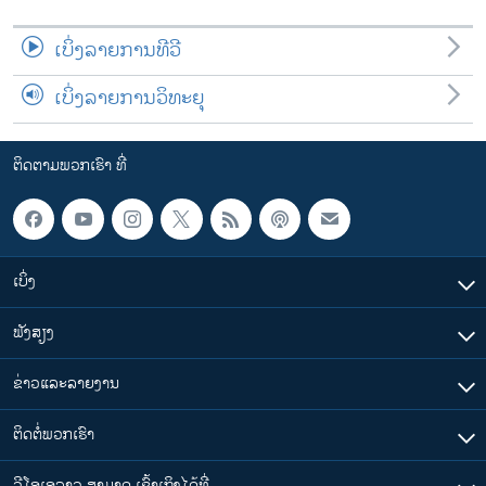
ເບິ່ງລາຍການທີວີ
ເບິ່ງລາຍການວິທະຍຸ
ຕິດຕາມພວກເຮົາ ທີ່
ເບິ່ງ
ຟັງສຽງ
ຂ່າວແລະລາຍງານ
ຕິດຕໍ່ພວກເຮົາ
ວີໂອເອລາວ ສາມາດ ເຂົ້າເຖິງໄດ້ທີ່