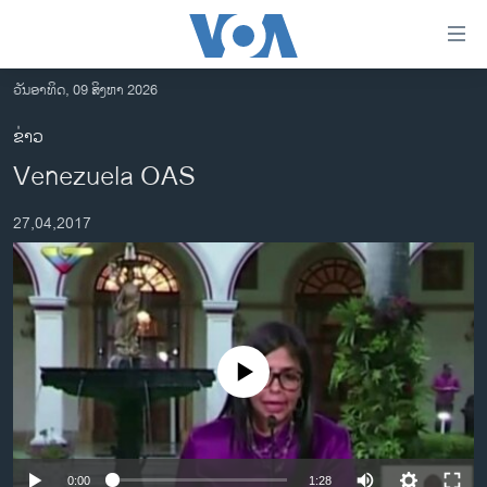
ລິ້ງ
ສຳຫລັບ
ເຂົ້າ
ວັນອາທິດ, 09 ສິງຫາ 2026
ຫາ
ໂຮມເພຈ
ຂ່າວ
ຂ້າມ
ລາວ
Venezuela OAS
ຂ້າມ
ອາເມຣິກາ
ຂ້າມ
27,04,2017
ໄປ
ການເລືອກຕັ້ງ ປະທານາທີບໍດີ ສະຫະລັດ 2024
ຫາ
ຂ່າວ​ຈີນ
ຊອກ
ຄົ້ນ
ໂລກ
ເອເຊຍ
No media source currently available
ອິດສະຫຼະພາບດ້ານການຂ່າວ
ຊີວິດຊາວລາວ
ຊຸມຊົນຊາວລາວ
0:00
1:28