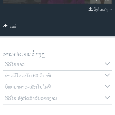
ວິທະຍາສາດ-ເທັກໂນໂລຈີ
ລິງໂດຍກົງ
ທຸລະກິດ
ພາສາອັງກິດ
ແຊຣ໌
ວີດີໂອ
ສຽງ
ລາຍການກະຈາຍສຽງ
ຂ່າວປະເພດຕ່າງໆ
ຕິດຕາມພວກເຮົາ ທີ່
ລາຍງານ
ວີດີໂອຂ່າວ
ຂ່າວວີໂອເອໃນ 60 ວິນາທີ
ພາສາຕ່າງໆ
ວິທະຍາສາດ-ເທັກໂນໂລຈີ
ວີດີໂອ ອັງກິດສຳລັບລາຍງານ