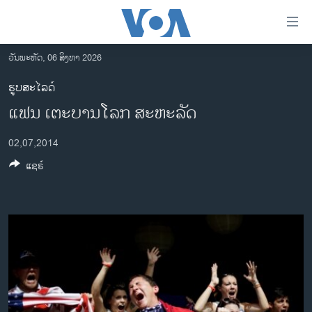
ລິ້ງ
ສຳຫລັບ
ເຂົ້າ
ວັນພະຫັດ, 06 ສິງຫາ 2026
ຫາ
ໂຮມເພຈ
ຮູບສະໄລດ໌
ຂ້າມ
ລາວ
ແຟນ ເຕະບານໂລກ ສະຫະລັດ
ຂ້າມ
ອາເມຣິກາ
ຂ້າມ
02,07,2014
ໄປ
ການເລືອກຕັ້ງ ປະທານາທີບໍດີ ສະຫະລັດ 2024
ຫາ
ແຊຣ໌
ຂ່າວ​ຈີນ
ຊອກ
ຄົ້ນ
ໂລກ
ເອເຊຍ
ອິດສະຫຼະພາບດ້ານການຂ່າວ
ຊີວິດຊາວລາວ
ຊຸມຊົນຊາວລາວ