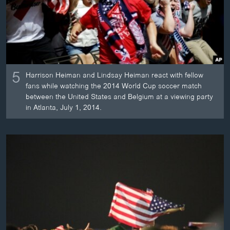
ວິທະຍາສາດ-ເທັກໂນໂລຈີ
ທຸລະກິດ
ພາສາອັງກິດ
ວີດີໂອ
5
Harrison Heiman and Lindsay Heiman react with fellow
ສຽງ
fans while watching the 2014 World Cup soccer match
between the United States and Belgium at a viewing party
ລາຍການກະຈາຍສຽງ
in Atlanta, July 1, 2014.
ຕິດຕາມພວກເຮົາ ທີ່
ລາຍງານ
ພາສາຕ່າງໆ