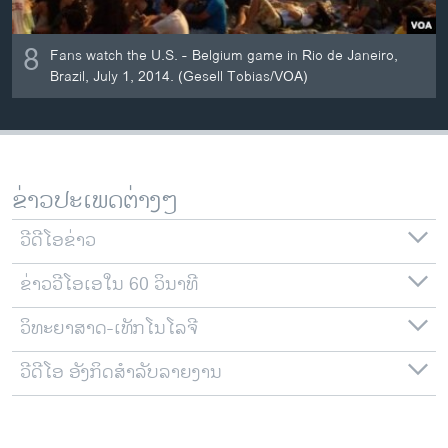
8
Fans watch the U.S. - Belgium game in Rio de Janeiro,
Brazil, July 1, 2014. (Gesell Tobias/VOA)
ຂ່າວປະເພດຕ່າງໆ
ວີດີໂອຂ່າວ
ຂ່າວວີໂອເອໃນ 60 ວິນາທີ
ວິທະຍາສາດ-ເທັກໂນໂລຈີ
ວີດີໂອ ອັງກິດສຳລັບລາຍງານ