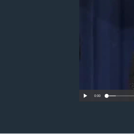
ວິທະຍາສາດ-ເທັກໂນໂລຈີ
ທຸລະກິດ
ພາສາອັງກິດ
ວີດີໂອ
ສຽງ
ລາຍການກະຈາຍສຽງ
ລາຍງານ
0:00