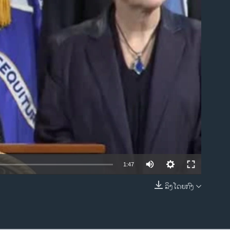
ble
1:47
ລິງໂດຍກົງ
EMBED