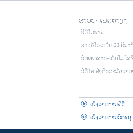
ຂ່າວປະເພດຕ່າງໆ
ວີດີໂອຂ່າວ
ຂ່າວວີໂອເອໃນ 60 ວິນາທ
ວິທະຍາສາດ-ເທັກໂນໂລຈ
ວີດີໂອ ອັງກິດສຳລັບລາ
ເບິ່ງລາຍການທີວີ
ເບິ່ງລາຍການວິທະຍຸ