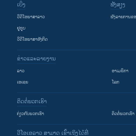
ເບິ່ງ
ຟັງສຽງ
ວີດີໂອພາສາລາວ
ຟັງລາຍການຂອງ
ຢູທູບ
ວີດີໂອພາສາອັງກິດ
ຂ່າວແລະລາຍງານ
ລາວ
ອາເມຣິກາ
ເອເຊຍ
ໂລກ
ຕິດຕໍ່ພວກເຮົາ
ກ່ຽວກັບພວກເຮົາ
ຕິດຕໍ່ພວກເຮົາ
ວີໂອເອລາວ ສາມາດ ເຂົ້າເຖິງໄດ້ທີ່