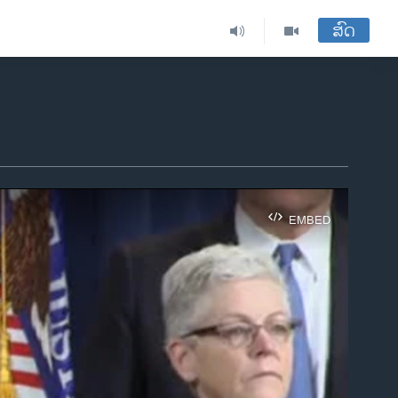
ສົດ
EMBED