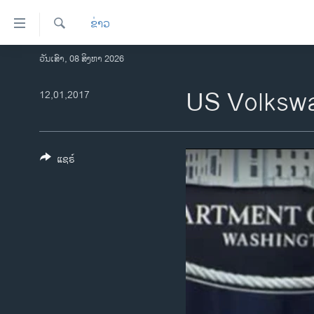
ລິ້ງ
ຂ່າວ
ສຳຫລັບ
ເຂົ້າ
ຄົ້ນຫາ
ວັນເສົາ, 08 ສິງຫາ 2026
ໂຮມເພຈ
ຫາ
ລາວ
US Volkswa
12,01,2017
ຂ້າມ
ຂ້າມ
ອາເມຣິກາ
ຂ້າມ
ການເລືອກຕັ້ງ ປະທານາທີບໍດີ ສະຫະລັດ
ໄປ
2024
ແຊຣ໌
ຫາ
ຂ່າວ​ຈີນ
ຊອກ
ຄົ້ນ
ໂລກ
ເອເຊຍ
ອິດສະຫຼະພາບດ້ານການຂ່າວ
ຊີວິດຊາວລາວ
ຊຸມຊົນຊາວລາວ