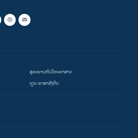
ສຸຂະພາບກັບວິທະຍາສາດ
ຮຽນ-ພາສາອັງກິດ