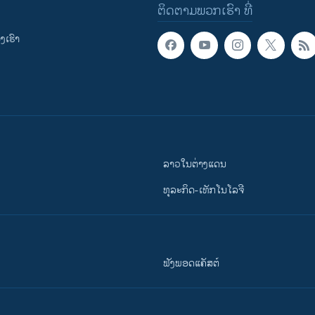
ຕິດຕາມພວກເຮົາ ທີ່
ເຮົາ
ລາວໃນຕ່າງແດນ
ທຸລະກິດ-ເທັກໂນໂລຈີ
ຟັງພອດແຄັສຕ໌