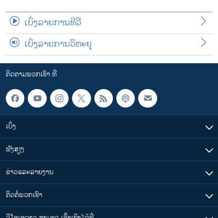
ເບິ່ງລາຍການທີວີ
ເບິ່ງລາຍການວິທະຍຸ
ຕິດຕາມພວກເຮົາ ທີ່
ເບິ່ງ
ຟັງສຽງ
ຂ່າວແລະລາຍງານ
ຕິດຕໍ່ພວກເຮົາ
ວີໂອເອລາວ ສາມາດ ເຂົ້າເຖິງໄດ້ທີ່