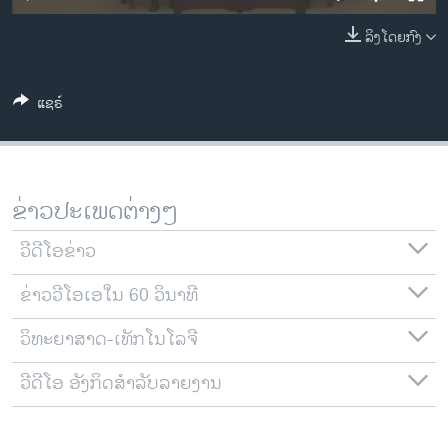
ວິທະຍາສາດ-ເທັກໂນໂລຈີ
ລິງໂດຍກົງ
ທຸລະກິດ
ພາສາອັງກິດ
ແຊຣ໌
ວີດີໂອ
ສຽງ
ລາຍການກະຈາຍສຽງ
ຂ່າວປະເພດຕ່າງໆ
ຕິດຕາມພວກເຮົາ ທີ່
ລາຍງານ
ວີດີໂອຂ່າວ
ຂ່າວວີໂອເອໃນ 60 ວິນາທີ
ພາສາຕ່າງໆ
ວິທະຍາສາດ-ເທັກໂນໂລຈີ
ວີດີໂອ ອັງກິດສຳລັບລາຍງານ