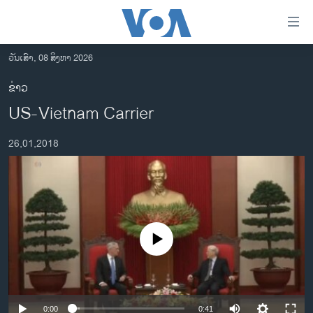
ລິ້ງ
ສຳຫລັບ
ເຂົ້າ
ວັນເສົາ, 08 ສິງຫາ 2026
ຫາ
ໂຮມເພຈ
ຂ່າວ
ຂ້າມ
ລາວ
US-Vietnam Carrier
ຂ້າມ
ອາເມຣິກາ
ຂ້າມ
26,01,2018
ໄປ
ການເລືອກຕັ້ງ ປະທານາທີບໍດີ ສະຫະລັດ 2024
ຫາ
ຂ່າວ​ຈີນ
ຊອກ
ຄົ້ນ
ໂລກ
ເອເຊຍ
No media source currently available
ອິດສະຫຼະພາບດ້ານການຂ່າວ
ຊີວິດຊາວລາວ
ຊຸມຊົນຊາວລາວ
0:00
0:41