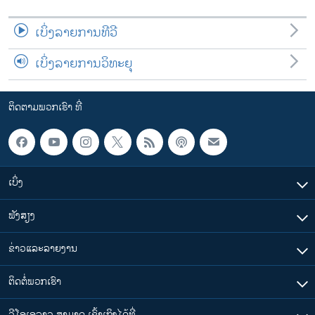
ເບິ່ງລາຍການທີວີ
ເບິ່ງລາຍການວິທະຍຸ
ຕິດຕາມພວກເຮົາ ທີ່
ເບິ່ງ
ຟັງສຽງ
ຂ່າວແລະລາຍງານ
ຕິດຕໍ່ພວກເຮົາ
ວີໂອເອລາວ ສາມາດ ເຂົ້າເຖິງໄດ້ທີ່