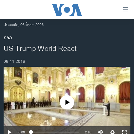
ລິ້ງ
ສຳຫລັບ
ເຂົ້າ
ວັນພະຫັດ, 06 ສິງຫາ 2026
ຫາ
ໂຮມເພຈ
ຂ່າວ
ຂ້າມ
ລາວ
US Trump World React
ຂ້າມ
ອາເມຣິກາ
ຂ້າມ
09,11,2016
ໄປ
ການເລືອກຕັ້ງ ປະທານາທີບໍດີ ສະຫະລັດ 2024
ຫາ
ຂ່າວ​ຈີນ
ຊອກ
ຄົ້ນ
ໂລກ
ເອເຊຍ
No media source currently available
ອິດສະຫຼະພາບດ້ານການຂ່າວ
ຊີວິດຊາວລາວ
ຊຸມຊົນຊາວລາວ
0:00
2:18