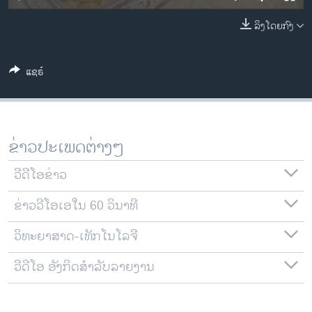
ວິທະຍາສາດ-ເທັກໂນໂລຈີ
ລິງໂດຍກົງ
ທຸລະກິດ
ພາສາອັງກິດ
ແຊຣ໌
ວີດີໂອ
ສຽງ
ລາຍການກະຈາຍສຽງ
ຂ່າວປະເພດຕ່າງໆ
ຕິດຕາມພວກເຮົາ ທີ່
ລາຍງານ
ວີດີໂອຂ່າວ
ຂ່າວວີໂອເອໃນ 60 ວິນາທີ
ພາສາຕ່າງໆ
ວິທະຍາສາດ-ເທັກໂນໂລຈີ
ວີດີໂອ ອັງກິດສຳລັບລາຍງານ