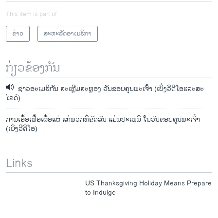
This item is part of
ຂ່າວ
ສະຫະລັດອາເມຣິກາ
ກ່ຽວຂ້ອງກັນ
ຊາວອະເມຣິກັນ ສະເຫຼີມສະຫຼອງ ວັນຂອບຄຸນພະເຈົ້າ (ເບິ່ງວີດີໂອແລະສະ
ໄລດ໌)
ການເອື້ອເຟື້ອເຜື່ອແຜ່ ແກ່ພວກທີ່ຂັດສົນ ແມ່ນປະເພນີ ໃນວັນຂອບຄຸນພະເຈົ້າ
(ເບິ່ງວີດີໂອ)
Links
US Thanksgiving Holiday Means Prepare
to Indulge