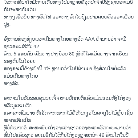
ໂອກາດທີ່ພາໃຫ້ມີການເດີນທາງໄປມາຫຼາຍທີ່ສຸດປະຈຳປີຊຶ່ງຊາວອະເມຣິ
ກັນຈະພາກັນເດີນ
ທາງໆເຮືອບິນ ທາງລົດໄຟ ແລະທາງລົດໄປຢ້ຽມຢາມຄອບຄົວແລະເພື່ອນ
ຝູງ.
ອົງການທ່ອງທ່ຽວແລະເດີນທາງໂດຍທາງລົດ AAA ທຳນາຍວ່າ ຈະມີ
ຊາວອະເມຣິກັນ 42
ລ້ານ 5 ແສນຄົນ ເດີນທາງຢ່າງນ້ອຍ 80 ຫຼັກກິໂລແມັດຫ່າງຈາກເຮືອນ
ຂອງຕົນໃນໄລຍະ
ສອງສາມມື້ຂ້າງໜ້ານີ້ 4% ຫຼາຍກວ່າໃນປີຜ່ານມາ ຊຶ່ງສ່ວນໃຫຍ່ແລ້ວ
ແມ່ນເດີນທາງໂດຍ
ທາງລົດ.
ອາຫານໃນວັນຂອບຄຸນພະເຈົ້າ ຕາມປົກກະຕິແລ້ວແມ່ນຮວມທັງໄກ່ງວງ
ຫລືໝູແຮມ ຜັກ
ແລະຂະໜົມພາຍ ທີ່ເຮັດຈາກໝາກໄມ້ທີ່ເກັບກ່ຽວໃນລະດູໃບໄມ້ຫຼົ່ນ ເຊັ່ນ
ໝາກແອັບເປີ້ລ
ຫຼືບໍ່ກໍໝາກອຶ. ສະຫະພັນໄກ່ງວງແຫ່ງຊາດຂອງສະຫະລັດກະປະມານວ່າ
ທົ່ວໄປແລ້ວຊາວ ອະເມຣິກັນໄດ້ກິນໄກ່ງວງຫຼາຍກວ່າ 46 ລ້ານໂຕໃນປີ