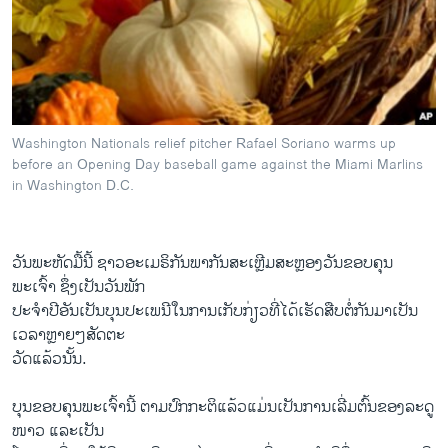
ວິທະຍາສາດ-ເທັກໂນໂລຈີ
ທຸລະກິດ
ພາສາອັງກິດ
ວີດີໂອ
Washington Nationals relief pitcher Rafael Soriano warms up
ສຽງ
before an Opening Day baseball game against the Miami Marlins
in Washington D.C.
ລາຍການກະຈາຍສຽງ
ຕິດຕາມພວກເຮົາ ທີ່
ລາຍງານ
ວັນພະຫັດມື້ນີ້ ຊາວອະເມຣິກັນພາກັນສະເຫຼີມສະຫຼອງວັນຂອບຄຸນ
ພະເຈົ້າ ຊຶ່ງເປັນວັນພັກ
ພາສາຕ່າງໆ
ປະຈຳປີອັນເປັນບຸນປະເພນີໃນການເກັບກ່ຽວທີ່ໄດ້ເຮັດສືບຕໍ່ກັນມາເປັນ
ເວລາຫຼາຍໆສັດຕະ
ວັດແລ້ວນັ້ນ.
ບຸນຂອບຄຸນພະເຈົ້ານີ້ ຕາມປົກກະຕິແລ້ວແມ່ນເປັນການເລີ່ມຕົ້ນຂອງລະດູ
ໜາວ ແລະເປັນ