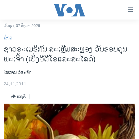
ລິ້ງ
ສຳຫລັບ
ເຂົ້າ
ວັນສຸກ, 07 ສິງຫາ 2026
ຫາ
ໂຮມເພຈ
ຂ່າວ
ຂ້າມ
ລາວ
ຊາວອະເມຣິກັນ ສະເຫຼີມສະຫຼອງ ວັນຂອບຄຸນ
ຂ້າມ
ອາເມຣິກາ
ພະເຈົ້າ (ເບິ່ງວີດີໂອແລະສະໄລດ໌)
ຂ້າມ
ໄປ
ການເລືອກຕັ້ງ ປະທານາທີບໍດີ ສະຫະລັດ 2024
ຫາ
ໄພສານ ວໍຣະຈັກ
ຂ່າວ​ຈີນ
ຊອກ
24,11,2011
ຄົ້ນ
ໂລກ
ແຊຣ໌
ເອເຊຍ
ອິດສະຫຼະພາບດ້ານການຂ່າວ
ຊີວິດຊາວລາວ
ຊຸມຊົນຊາວລາວ