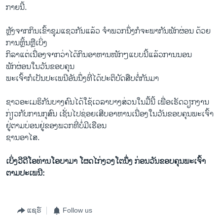
ກາຍນີ້.
ຫຼັງຈາກກິນເຂົ້າຊຸມແຊວກັນແລ້ວ ຈຳພວກນຶ່ງກໍຈະພາກັນພັກຜ່ອນ ດ້ວຍ
ການຫຼິ້ນຫຼືເບິ່ງ
ກິລາແຕ່ເນື່ອງຈາກວ່າໄດ້ກິນອາຫານໜັກໆແບບນີ້ແລ້ວການນອນ
ພັກຜ່ອນໃນວັນຂອບຄຸນ
ພະເຈົ້າກໍເປັນປະເພນີອັນນຶ່ງທີ່ໄດ້ປະຕິບັດສືບຕໍ່ກັນມາ
ຊາວອະເມຣິກັນບາງຄົນໄດ້ໃຊ້ເວລາບາງສ່ວນໃນມື້ນີ້ ເພື່ອເຮັດວຽກງານ
ກ່ຽວກັບການກຸສົນ ເຊັ່ນໄປຊ່ອຍເສີບອາຫານເນື່ອງໃນວັນຂອບຄຸນພະເຈົ້າ
ຢູ່ຕາມບ່ອນຢູ່ຂອງພວກທີ່ບໍ່ມີເຮືອນ
ຊານອາໄສ.
ເບິ່ງວີດີໂອທ່ານໂອບາມາ ໂຜດໄກ່ງວງໂຕນຶ່ງ ກ່ອນວັນຂອບຄຸນພະເຈົ້າ
ຕາມປະເພນີ:
ແຊຣ໌
Follow us