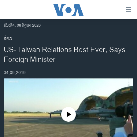
ລິ້ງ
ສຳຫລັບ
ເຂົ້າ
ວັນເສົາ, 08 ສິງຫາ 2026
ຫາ
ໂຮມເພຈ
ຂ່າວ
ຂ້າມ
ລາວ
US-Taiwan Relations Best Ever, Says
ຂ້າມ
ອາເມຣິກາ
ຂ້າມ
Foreign Minister
ໄປ
ການເລືອກຕັ້ງ ປະທານາທີບໍດີ ສະຫະລັດ 2024
ຫາ
04,09,2019
ຂ່າວ​ຈີນ
ຊອກ
ຄົ້ນ
ໂລກ
ເອເຊຍ
ອິດສະຫຼະພາບດ້ານການຂ່າວ
No media source currently available
ຊີວິດຊາວລາວ
ຊຸມຊົນຊາວລາວ