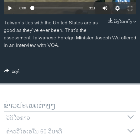
ວິທະຍາສາດ-ເທັກໂນໂລຈີ
0:00
3:11
ທຸລະກິດ
ລິງໂດຍກົງ
Taiwan’s ties with the United States are as
ພາສາອັງກິດ
good as they’ve ever been. That’s the
assessment Taiwanese Foreign Minister Joseph Wu offered
ວີດີໂອ
in an interview with VOA.
ສຽງ
ລາຍການກະຈາຍສຽງ
ຕິດຕາມພວກເຮົາ ທີ່
ແຊຣ໌
ລາຍງານ
ພາສາຕ່າງໆ
ຂ່າວປະເພດຕ່າງໆ
ວີດີໂອຂ່າວ
ຂ່າວວີໂອເອໃນ 60 ວິນາທີ