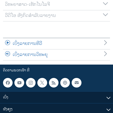
ວິທະຍາສາດ-ເທັກໂນໂລຈີ
ວີດີໂອ ອັງກິດສຳລັບລາຍງານ
ເບິ່ງລາຍການທີວີ
ເບິ່ງລາຍການວິທະຍຸ
ຕິດຕາມພວກເຮົາ ທີ່
ເບິ່ງ
ຟັງສຽງ